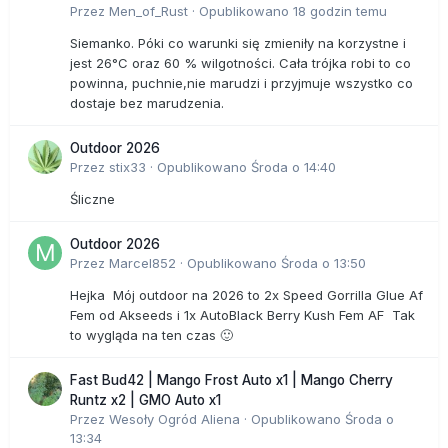
Przez
Men_of_Rust
·
Opublikowano
18 godzin temu
Siemanko. Póki co warunki się zmieniły na korzystne i
jest 26°C oraz 60 % wilgotności. Cała trójka robi to co
powinna, puchnie,nie marudzi i przyjmuje wszystko co
dostaje bez marudzenia.
Outdoor 2026
Przez
stix33
·
Opublikowano
Środa o 14:40
Śliczne
Outdoor 2026
Przez
Marcel852
·
Opublikowano
Środa o 13:50
Hejka Mój outdoor na 2026 to 2x Speed Gorrilla Glue Af
Fem od Akseeds i 1x AutoBlack Berry Kush Fem AF Tak
to wygląda na ten czas 🙂
Fast Bud42 | Mango Frost Auto x1 | Mango Cherry
Runtz x2 | GMO Auto x1
Przez
Wesoły Ogród Aliena
·
Opublikowano
Środa o
13:34