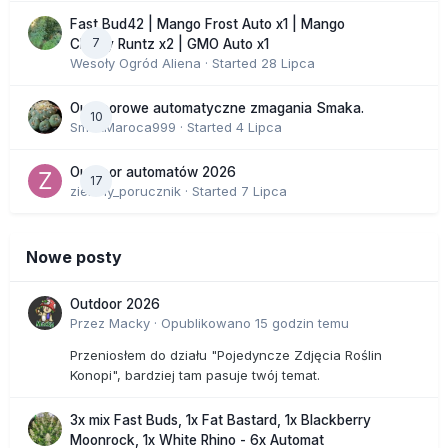
Fast Bud42 | Mango Frost Auto x1 | Mango
7
Cherry Runtz x2 | GMO Auto x1
Wesoły Ogród Aliena
· Started
28 Lipca
Outdoorowe automatyczne zmagania Smaka.
10
SmakMaroca999
· Started
4 Lipca
Outdoor automatów 2026
17
zielony_porucznik
· Started
7 Lipca
Nowe posty
Outdoor 2026
Przez
Macky
·
Opublikowano
15 godzin temu
Przeniosłem do działu "Pojedyncze Zdjęcia Roślin
Konopi", bardziej tam pasuje twój temat.
3x mix Fast Buds, 1x Fat Bastard, 1x Blackberry
Moonrock, 1x White Rhino - 6x Automat