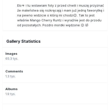
Elo👊 i tu wstawiam foty z przed chwili i muszę przyznać
że maleństwa się rozkręcają i mam już jedną faworytkę i
na pewno widzicie o którą mi chodzi😉. Tak to jest
właśnie Mango Cherry Runtz i wyraźnie jest do przodu
od pozostałych. Pozdro mordki wędzone 😉 🤣
Gallery Statistics
Images
65.3 tys.
Comments
1.3 tys.
Albums
1.9 tys.