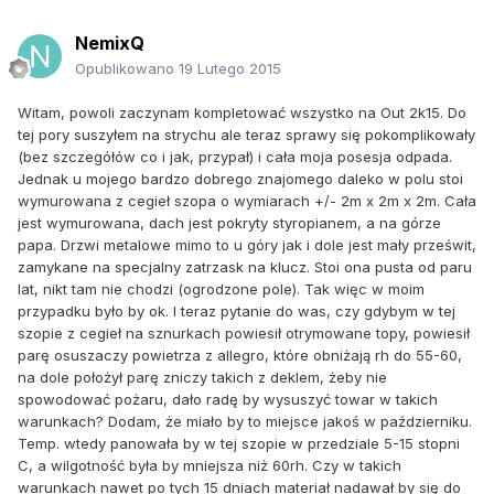
NemixQ
Opublikowano
19 Lutego 2015
Witam, powoli zaczynam kompletować wszystko na Out 2k15. Do
tej pory suszyłem na strychu ale teraz sprawy się pokomplikowały
(bez szczegółów co i jak, przypał) i cała moja posesja odpada.
Jednak u mojego bardzo dobrego znajomego daleko w polu stoi
wymurowana z cegieł szopa o wymiarach +/- 2m x 2m x 2m. Cała
jest wymurowana, dach jest pokryty styropianem, a na górze
papa. Drzwi metalowe mimo to u góry jak i dole jest mały prześwit,
zamykane na specjalny zatrzask na klucz. Stoi ona pusta od paru
lat, nikt tam nie chodzi (ogrodzone pole). Tak więc w moim
przypadku było by ok. I teraz pytanie do was, czy gdybym w tej
szopie z cegieł na sznurkach powiesił otrymowane topy, powiesił
parę osuszaczy powietrza z allegro, które obniżają rh do 55-60,
na dole położył parę zniczy takich z deklem, żeby nie
spowodować pożaru, dało radę by wysuszyć towar w takich
warunkach? Dodam, że miało by to miejsce jakoś w październiku.
Temp. wtedy panowała by w tej szopie w przedziale 5-15 stopni
C, a wilgotność była by mniejsza niż 60rh. Czy w takich
warunkach nawet po tych 15 dniach materiał nadawał by się do