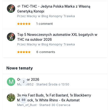
🌱 THC-THC - Jedyna Polska Marka z Własną
Genetyką Konopi
Przez
Macky
w
Blog Konopny Trawka
1 comment
Top 5 Nowoczesnych automatów XXL bogatych w
THC na outdoor 2026
Przez
Macky
w
Blog Konopny Trawka
6 comments
Nowe tematy
Outdoor 2026
2
Marcel852
· Started
Środa o 13:50
3x mix Fast Buds, 1x Fat Bastard, 1x Blackberry
88
Moonrock, 1x White Rhino - 6x Automat
Men_of_Rust
· Started
30 Czerwca