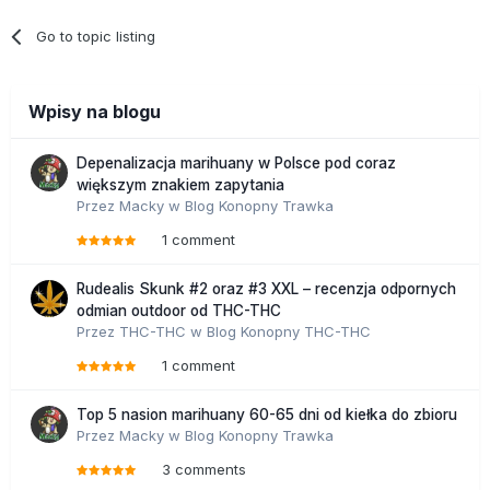
Go to topic listing
Wpisy na blogu
Depenalizacja marihuany w Polsce pod coraz
większym znakiem zapytania
Przez
Macky
w
Blog Konopny Trawka
1 comment
Rudealis Skunk #2 oraz #3 XXL – recenzja odpornych
odmian outdoor od THC-THC
Przez
THC-THC
w
Blog Konopny THC-THC
1 comment
Top 5 nasion marihuany 60-65 dni od kiełka do zbioru
Przez
Macky
w
Blog Konopny Trawka
3 comments