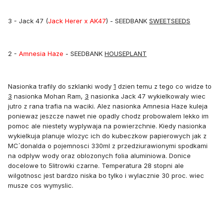
3 - Jack 47 (
Jack Herer x AK47
) - SEEDBANK
SWEETSEEDS
2 -
Amnesia Haze
- SEEDBANK
HOUSEPLANT
Nasionka trafily do szklanki wody
1
dzien temu z tego co widze to
3
nasionka Mohan Ram,
3
nasionka Jack 47 wykielkowaly wiec
jutro z rana trafia na waciki. Alez nasionka Amnesia Haze kuleja
poniewaz jeszcze nawet nie opadly chodz probowalem lekko im
pomoc ale niestety wyplywaja na powierzchnie. Kiedy nasionka
wykielkuja planuje wlozyc ich do kubeczkow papierowych jak z
MC´donalda o pojemnosci 330ml z przedziurawionymi spodkami
na odplyw wody oraz oblozonych folia aluminiowa. Donice
docelowe to 5litrowki czarne. Temperatura 28 stopni ale
wilgotnosc jest bardzo niska bo tylko i wylacznie 30 proc. wiec
musze cos wymyslic.