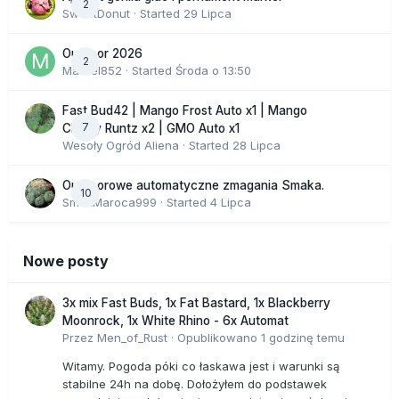
2
SweetDonut
· Started
29 Lipca
Outdoor 2026
2
Marcel852
· Started
Środa o 13:50
Fast Bud42 | Mango Frost Auto x1 | Mango
7
Cherry Runtz x2 | GMO Auto x1
Wesoły Ogród Aliena
· Started
28 Lipca
Outdoorowe automatyczne zmagania Smaka.
10
SmakMaroca999
· Started
4 Lipca
Nowe posty
3x mix Fast Buds, 1x Fat Bastard, 1x Blackberry
Moonrock, 1x White Rhino - 6x Automat
Przez
Men_of_Rust
·
Opublikowano
1 godzinę temu
Witamy. Pogoda póki co łaskawa jest i warunki są
stabilne 24h na dobę. Dołożyłem do podstawek