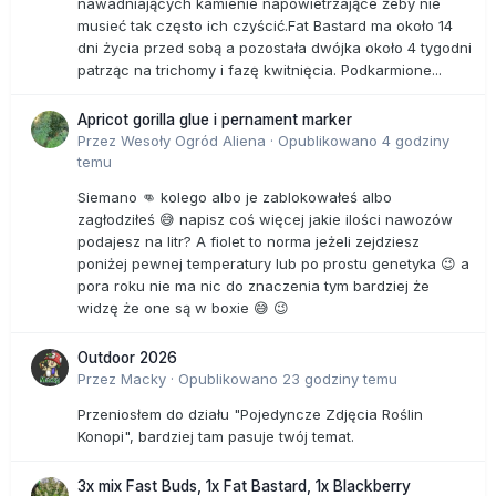
nawadniających kamienie napowietrzające żeby nie
musieć tak często ich czyścić.Fat Bastard ma około 14
dni życia przed sobą a pozostała dwójka około 4 tygodni
patrząc na trichomy i fazę kwitnięcia. Podkarmione...
Apricot gorilla glue i pernament marker
Przez
Wesoły Ogród Aliena
·
Opublikowano
4 godziny
temu
Siemano 👊 kolego albo je zablokowałeś albo
zagłodziłeś 😅 napisz coś więcej jakie ilości nawozów
podajesz na litr? A fiolet to norma jeżeli zejdziesz
poniżej pewnej temperatury lub po prostu genetyka 😉 a
pora roku nie ma nic do znaczenia tym bardziej że
widzę że one są w boxie 😅 😉
Outdoor 2026
Przez
Macky
·
Opublikowano
23 godziny temu
Przeniosłem do działu "Pojedyncze Zdjęcia Roślin
Konopi", bardziej tam pasuje twój temat.
3x mix Fast Buds, 1x Fat Bastard, 1x Blackberry