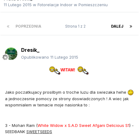
11 Lutego 2015
w
Fotorelacje Indoor w Pomieszczeniu
POPRZEDNIA
Strona 1 z 2
DALEJ
Dresik_
Opublikowano
11 Lutego 2015
WITAM!
Jako poczatkujacy prosilbym o troche luzu dla swiezaka hehe
a jednoczesnie pomocy ze strony doswiadczonych ! A wiec jak
wspomnialem w temacie moje nasionka to :
3 - Mohan Ram (
White Widow x S.A.D Sweet Afgani Delicious S1
) -
SEEDBANK
SWEETSEEDS