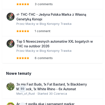
3 comments
🌱 THC-THC - Jedyna Polska Marka z Własną
Genetyką Konopi
Przez
Macky
w
Blog Konopny Trawka
1 comment
Top 5 Nowoczesnych automatów XXL bogatych w
THC na outdoor 2026
Przez
Macky
w
Blog Konopny Trawka
6 comments
Nowe tematy
3x mix Fast Buds, 1x Fat Bastard, 1x Blackberry
89
Moonrock, 1x White Rhino - 6x Automat
Men_of_Rust
· Started
30 Czerwca
Apricot gorilla glue i pernament marker