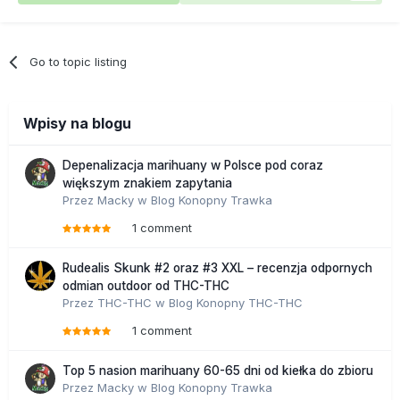
Go to topic listing
Wpisy na blogu
Depenalizacja marihuany w Polsce pod coraz
większym znakiem zapytania
Przez
Macky
w
Blog Konopny Trawka
1 comment
Rudealis Skunk #2 oraz #3 XXL – recenzja odpornych
odmian outdoor od THC-THC
Przez
THC-THC
w
Blog Konopny THC-THC
1 comment
Top 5 nasion marihuany 60-65 dni od kiełka do zbioru
Przez
Macky
w
Blog Konopny Trawka