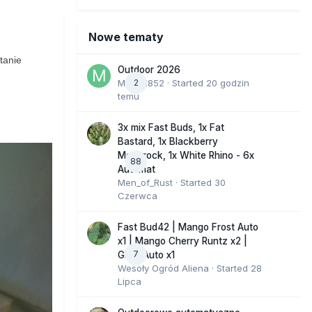
Nowe tematy
tanie
Outdoor 2026
Marcel852
2
· Started
20 godzin
temu
3x mix Fast Buds, 1x Fat
Bastard, 1x Blackberry
Moonrock, 1x White Rhino - 6x
88
Automat
Men_of_Rust
· Started
30
Czerwca
Fast Bud42 | Mango Frost Auto
x1 | Mango Cherry Runtz x2 |
7
GMO Auto x1
Wesoły Ogród Aliena
· Started
28
Lipca