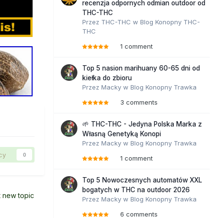
recenzja odpornych odmian outdoor od
THC-THC
Przez
THC-THC
w
Blog Konopny THC-
THC
1 comment
Top 5 nasion marihuany 60-65 dni od
kiełka do zbioru
Przez
Macky
w
Blog Konopny Trawka
3 comments
🌱 THC-THC - Jedyna Polska Marka z
Własną Genetyką Konopi
Przez
Macky
w
Blog Konopny Trawka
cy
0
1 comment
Top 5 Nowoczesnych automatów XXL
bogatych w THC na outdoor 2026
t new topic
Przez
Macky
w
Blog Konopny Trawka
6 comments