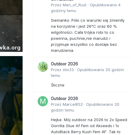
Przez
Men_of_Rust
·
Opublikowano
4
godziny temu
Siemanko. Póki co warunki się zmieniły
na korzystne i jest 26°C oraz 60 %
wilgotności. Cała trójka robi to co
powinna, puchnie,nie marudzi i
przyjmuje wszystko co dostaje bez
marudzenia.
Outdoor 2026
Przez
stix33
·
Opublikowano
20 godzin
temu
Śliczne
Outdoor 2026
Przez
Marcel852
·
Opublikowano
20
godzin temu
Hejka Mój outdoor na 2026 to 2x Speed
Gorrilla Glue Af Fem od Akseeds i 1x
AutoBlack Berry Kush Fem AF Tak to