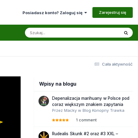
Zarejestruj się
Posiadasz konto? Zaloguj się
Cała aktywność
Wpisy na blogu
Depenalizacja marihuany w Polsce pod
coraz większym znakiem zapytania
Przez
Macky
w
Blog Konopny Trawka
1 comment
Rudealis Skunk #2 oraz #3 XXL –