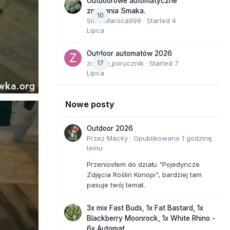
Outdoorowe automatyczne
zmagania Smaka.
10
SmakMaroca999
· Started
4
Lipca
Outdoor automatów 2026
zielony_porucznik
17
· Started
7
Lipca
Nowe posty
Outdoor 2026
Przez
Macky
·
Opublikowano
1 godzinę
temu
Przeniosłem do działu "Pojedyncze
Zdjęcia Roślin Konopi", bardziej tam
pasuje twój temat.
3x mix Fast Buds, 1x Fat Bastard, 1x
Blackberry Moonrock, 1x White Rhino -
6x Automat