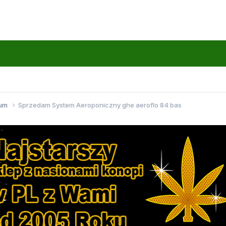
wum
Sprzedam System Aeroponiczny ghe aeroflo 84 bas