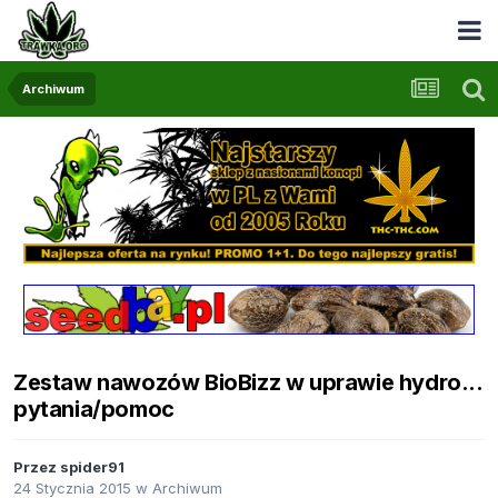
Archiwum
Zestaw nawozów BioBizz w uprawie hydro...
pytania/pomoc
Przez
spider91
24 Stycznia 2015
w
Archiwum