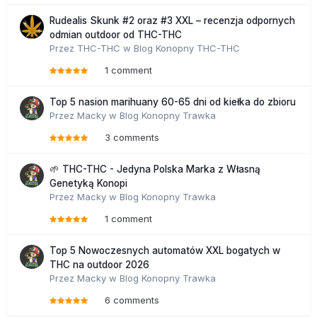
Rudealis Skunk #2 oraz #3 XXL – recenzja odpornych
odmian outdoor od THC-THC
Przez
THC-THC
w
Blog Konopny THC-THC
1 comment
Top 5 nasion marihuany 60-65 dni od kiełka do zbioru
Przez
Macky
w
Blog Konopny Trawka
3 comments
🌱 THC-THC - Jedyna Polska Marka z Własną
Genetyką Konopi
Przez
Macky
w
Blog Konopny Trawka
1 comment
Top 5 Nowoczesnych automatów XXL bogatych w
THC na outdoor 2026
Przez
Macky
w
Blog Konopny Trawka
6 comments