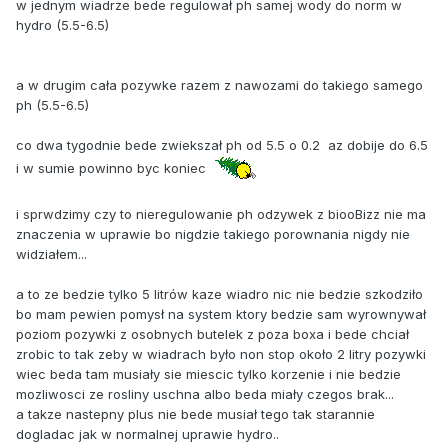
w jednym wiadrze bede regulował ph samej wody do norm w
hydro (5.5-6.5)
a w drugim cała pozywke razem z nawozami do takiego samego
ph (5.5-6.5)
co dwa tygodnie bede zwiekszał ph od 5.5 o 0.2 az dobije do 6.5
i w sumie powinno byc koniec
i sprwdzimy czy to nieregulowanie ph odzywek z biooBizz nie ma
znaczenia w uprawie bo nigdzie takiego porownania nigdy nie
widziałem...
a to ze bedzie tylko 5 litrów kaze wiadro nic nie bedzie szkodziło
bo mam pewien pomysł na system ktory bedzie sam wyrownywał
poziom pozywki z osobnych butelek z poza boxa i bede chciał
zrobic to tak zeby w wiadrach było non stop około 2 litry pozywki
wiec beda tam musiały sie miescic tylko korzenie i nie bedzie
mozliwosci ze rosliny uschna albo beda miały czegos brak...
a takze nastepny plus nie bede musiał tego tak starannie
dogladac jak w normalnej uprawie hydro..