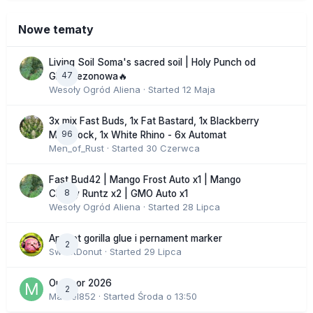
Nowe tematy
Living Soil Soma's sacred soil | Holy Punch od
47
GHS sezonowa🔥
Wesoły Ogród Aliena
· Started
12 Maja
3x mix Fast Buds, 1x Fat Bastard, 1x Blackberry
96
Moonrock, 1x White Rhino - 6x Automat
Men_of_Rust
· Started
30 Czerwca
Fast Bud42 | Mango Frost Auto x1 | Mango
8
Cherry Runtz x2 | GMO Auto x1
Wesoły Ogród Aliena
· Started
28 Lipca
Apricot gorilla glue i pernament marker
2
SweetDonut
· Started
29 Lipca
Outdoor 2026
2
Marcel852
· Started
Środa o 13:50