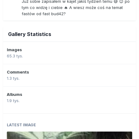
Już sobie zapisałem w kajet jakiś tydzień temu 😅 😉 po
tym co widzę i ciebie 🔥 A wiesz może coś na temat
fastów od fast bud42?
Gallery Statistics
Images
65.3 tys.
Comments
1.3 tys.
Albums
1.9 tys.
LATEST IMAGE