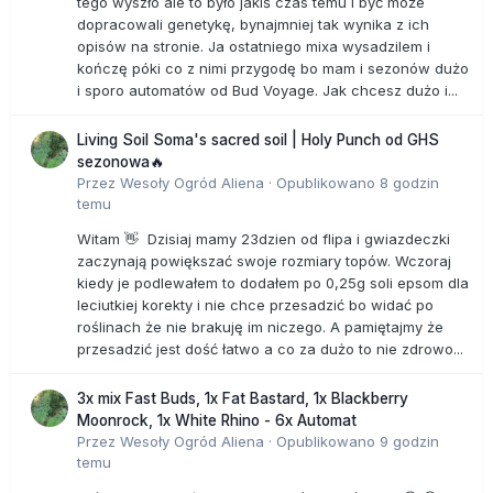
tego wyszło ale to było jakiś czas temu i być może
dopracowali genetykę, bynajmniej tak wynika z ich
opisów na stronie. Ja ostatniego mixa wysadzilem i
kończę póki co z nimi przygodę bo mam i sezonów dużo
i sporo automatów od Bud Voyage. Jak chcesz dużo i...
Living Soil Soma's sacred soil | Holy Punch od GHS
sezonowa🔥
Przez
Wesoły Ogród Aliena
·
Opublikowano
8 godzin
temu
Witam 👋 Dzisiaj mamy 23dzien od flipa i gwiazdeczki
zaczynają powiększać swoje rozmiary topów. Wczoraj
kiedy je podlewałem to dodałem po 0,25g soli epsom dla
leciutkiej korekty i nie chce przesadzić bo widać po
roślinach że nie brakuję im niczego. A pamiętajmy że
przesadzić jest dość łatwo a co za dużo to nie zdrowo...
3x mix Fast Buds, 1x Fat Bastard, 1x Blackberry
Moonrock, 1x White Rhino - 6x Automat
Przez
Wesoły Ogród Aliena
·
Opublikowano
9 godzin
temu