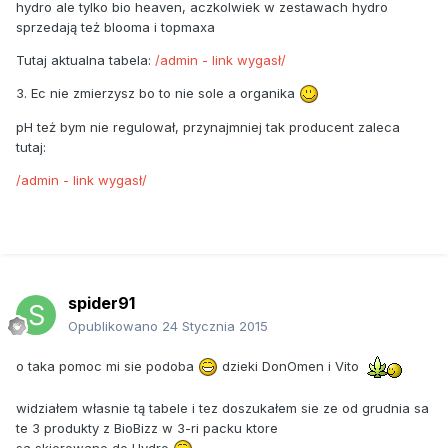
hydro ale tylko bio heaven, aczkolwiek w zestawach hydro
sprzedają też blooma i topmaxa
Tutaj aktualna tabela:
/admin - link wygasł/
3. Ec nie zmierzysz bo to nie sole a organika
pH też bym nie regulował, przynajmniej tak producent zaleca
tutaj:
/admin - link wygasł/
spider91
Opublikowano
24 Stycznia 2015
o taka pomoc mi sie podoba
dzieki DonOmen i Vito
widziałem własnie tą tabele i tez doszukałem sie ze od grudnia sa
te 3 produkty z BioBizz w 3-ri packu ktore
sa skierowane do Hydro