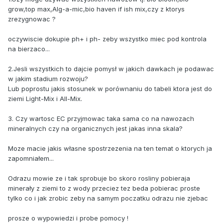
grow,top max,Alg-a-mic,bio haven if ish mix,czy z ktorys
zrezygnowac ?
oczywiscie dokupie ph+ i ph- zeby wszystko miec pod kontrola
na bierzaco...
2.Jesli wszystkich to dajcie pomysł w jakich dawkach je podawac
w jakim stadium rozwoju?
Lub poprostu jakis stosunek w porównaniu do tabeli ktora jest do
ziemi Light-Mix i All-Mix.
3. Czy wartosc EC przyjmowac taka sama co na nawozach
mineralnych czy na organicznych jest jakas inna skala?
Moze macie jakis własne spostrzezenia na ten temat o ktorych ja
zapomniałem...
Odrazu mowie ze i tak sprobuje bo skoro rosliny pobieraja
minerały z ziemi to z wody przeciez tez beda pobierac proste
tylko co i jak zrobic zeby na samym poczatku odrazu nie zjebac
prosze o wypowiedzi i probe pomocy !