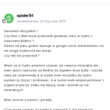
spider91
Opublikowano
24 Stycznia 2015
Siemanko Wszystkim !
Czy ktos z Was moze probował uprawiac mery w hydro z
nawozami BioBizz ?
Siedze od paru godzin wpisuje w google rozne stwierdzenia i nic
nie moge znalezcna ten temat...
czy nikt nie probował ?
Wiem ze w hydro powinno uzywac sie nawozy mineralne ale
mam sporo nawozów od BioBizz bo kupiłem duze butle i szkoda
zeby sie zmarnowały a w sumie mam wszystko do hydro
wystarczy złozyc i probowac. A w sumie wole eksperyentowac z
organicznymi bo ziółko ma lepszy smak i aromat niz na
mineralnych.
Wiec prosze o pomoc i porady...
1.Czy moge uzywac wszystkich nawozów tj. bio bloom,bio