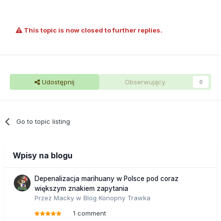
This topic is now closed to further replies.
Udostępnij
Obserwujący
0
Go to topic listing
Wpisy na blogu
Depenalizacja marihuany w Polsce pod coraz
większym znakiem zapytania
Przez
Macky
w
Blog Konopny Trawka
1 comment