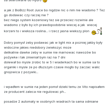
a jak z BioBizz Root Juice bo nigdzie nic o nim nie wiadomo ? Tez
go dodawac czy raczej nie ?
bez niego system kozeniowy tez sie przeciez rozwinie ale
wiadomo z było by ich prawdopodobnie wiecej a jak wiecej
korzeni to i wieksza roslina... i rzecz jasna wiekszy plon
Dobry pomysł zeby podawac jak w light mix a pozniej jakby były
widoczne jakies niedobory zwiekszyc moze
delikatnie dawke zeby w sumie nie marnowac nawozów bo
pożywke i tak zmieniał bym raz na 7 dni
dolewał bo mysle zrobic to w 5 l wiaderkach bo w sumie sa to
organiki i mysle ze po dłuzszym czasie mogło by zaczac walic
gnojowica z pozywki...
i wpadłem w sumie na jeden pomsł dzieki temu ze Vito napisałem
ze producent zaleca nie regulowac ph...
posadze 2 automaty w osobnych wiadrach ta sama odmiane