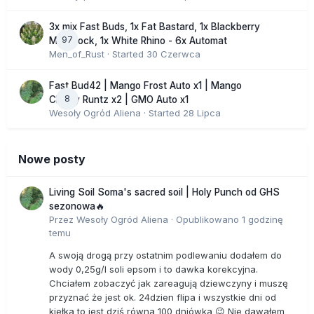
3x mix Fast Buds, 1x Fat Bastard, 1x Blackberry
97
Moonrock, 1x White Rhino - 6x Automat
Men_of_Rust
· Started
30 Czerwca
Fast Bud42 | Mango Frost Auto x1 | Mango
8
Cherry Runtz x2 | GMO Auto x1
Wesoły Ogród Aliena
· Started
28 Lipca
Nowe posty
Living Soil Soma's sacred soil | Holy Punch od GHS
sezonowa🔥
Przez
Wesoły Ogród Aliena
·
Opublikowano
1 godzinę
temu
A swoją drogą przy ostatnim podlewaniu dodałem do
wody 0,25g/l soli epsom i to dawka korekcyjna.
Chciałem zobaczyć jak zareagują dziewczyny i muszę
przyznać że jest ok. 24dzien flipa i wszystkie dni od
kiełka to jest dziś równa 100 dniówka 😉 Nie dawałem