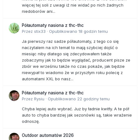
więcej tej soli z uwagi iż nie widać po nich żadnych
niedoborów ani...
Półautomaty nasiona z thc-thc
Przez
stix33
·
Opublikowano
18 godzin temu
Ja pierwszy raz sadze półautomaty, z tego co się
naczytalem na ich temat to mają szybciej dojść o
miesiąc niby dlatego się zdecydowałem także
zobaczymy jak to będzie wyglądać, producent pisze ze
zbiór we wrześniu także no czas pokaże, jak będzie
niewypał to wiadomo że w przyszłym roku polecę z
automatami XXL bo nasz...
Półautomaty nasiona z thc-thc
Przez
Rysiu
·
Opublikowano
22 godziny temu
Chyba lepiej auto wybrać. Juz by ładnie kwitły. A te pół
auto to chyba bardziej jak sezonówki są, takie wrażenie
odnoszę.
Outdoor automatów 2026