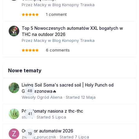
Przez
Macky
w
Blog Konopny Trawka
1 comment
Top 5 Nowoczesnych automatów XXL bogatych w
THC na outdoor 2026
Przez
Macky
w
Blog Konopny Trawka
6 comments
Nowe tematy
Living Soil Soma's sacred soil | Holy Punch od
48
GHS sezonowa🔥
Wesoły Ogród Aliena
· Started
12 Maja
Półautomaty nasiona z thc-thc
41
stix33
· Started
5 Lipca
Outdoor automatów 2026
19
zielony_porucznik
· Started
7 Lipca