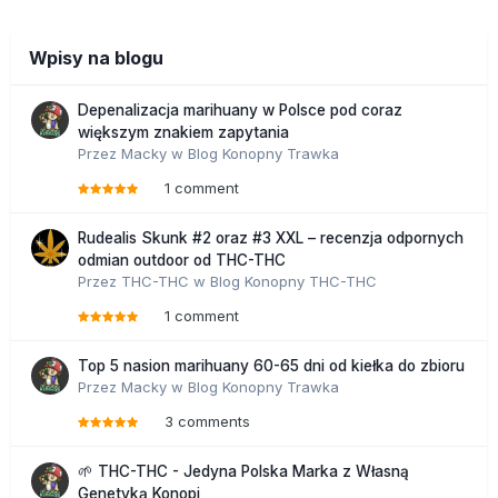
Wpisy na blogu
Depenalizacja marihuany w Polsce pod coraz
większym znakiem zapytania
Przez
Macky
w
Blog Konopny Trawka
1 comment
Rudealis Skunk #2 oraz #3 XXL – recenzja odpornych
odmian outdoor od THC-THC
Przez
THC-THC
w
Blog Konopny THC-THC
1 comment
Top 5 nasion marihuany 60-65 dni od kiełka do zbioru
Przez
Macky
w
Blog Konopny Trawka
3 comments
🌱 THC-THC - Jedyna Polska Marka z Własną
Genetyką Konopi