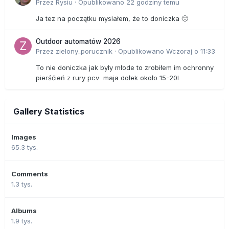
Przez
Rysiu
·
Opublikowano
22 godziny temu
Ja tez na początku myslałem, że to doniczka 🙂
Outdoor automatów 2026
Przez
zielony_porucznik
·
Opublikowano
Wczoraj o 11:33
To nie doniczka jak były młode to zrobiłem im ochronny
pierśćień z rury pcv maja dołek około 15-20l
Gallery Statistics
Images
65.3 tys.
Comments
1.3 tys.
Albums
1.9 tys.