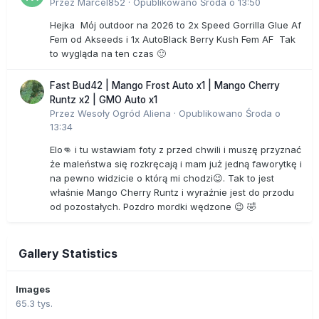
Przez
Marcel852
·
Opublikowano
Środa o 13:50
Hejka Mój outdoor na 2026 to 2x Speed Gorrilla Glue Af
Fem od Akseeds i 1x AutoBlack Berry Kush Fem AF Tak
to wygląda na ten czas 🙂
Fast Bud42 | Mango Frost Auto x1 | Mango Cherry
Runtz x2 | GMO Auto x1
Przez
Wesoły Ogród Aliena
·
Opublikowano
Środa o
13:34
Elo👊 i tu wstawiam foty z przed chwili i muszę przyznać
że maleństwa się rozkręcają i mam już jedną faworytkę i
na pewno widzicie o którą mi chodzi😉. Tak to jest
właśnie Mango Cherry Runtz i wyraźnie jest do przodu
od pozostałych. Pozdro mordki wędzone 😉 🤣
Gallery Statistics
Images
65.3 tys.