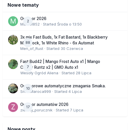
Nowe tematy
Outdoor 2026
2
Marcel852
· Started
Środa o 13:50
3x mix Fast Buds, 1x Fat Bastard, 1x Blackberry
88
Moonrock, 1x White Rhino - 6x Automat
Men_of_Rust
· Started
30 Czerwca
Fast Bud42 | Mango Frost Auto x1 | Mango
7
Cherry Runtz x2 | GMO Auto x1
Wesoły Ogród Aliena
· Started
28 Lipca
Outdoorowe automatyczne zmagania Smaka.
10
SmakMaroca999
· Started
4 Lipca
Outdoor automatów 2026
17
zielony_porucznik
· Started
7 Lipca
Nowe posty