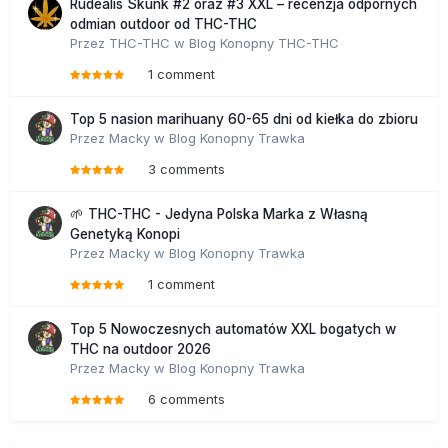
Rudealis Skunk #2 oraz #3 XXL – recenzja odpornych
odmian outdoor od THC-THC
Przez
THC-THC
w
Blog Konopny THC-THC
1 comment
Top 5 nasion marihuany 60-65 dni od kiełka do zbioru
Przez
Macky
w
Blog Konopny Trawka
3 comments
🌱 THC-THC - Jedyna Polska Marka z Własną
Genetyką Konopi
Przez
Macky
w
Blog Konopny Trawka
1 comment
Top 5 Nowoczesnych automatów XXL bogatych w
THC na outdoor 2026
Przez
Macky
w
Blog Konopny Trawka
6 comments