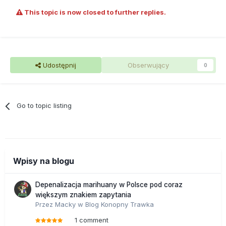
This topic is now closed to further replies.
Udostępnij
Obserwujący
0
Go to topic listing
Wpisy na blogu
Depenalizacja marihuany w Polsce pod coraz
większym znakiem zapytania
Przez
Macky
w
Blog Konopny Trawka
1 comment