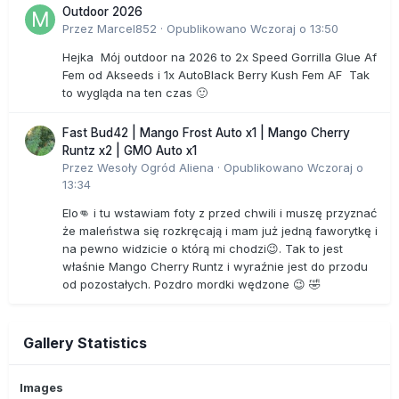
Outdoor 2026
Przez
Marcel852
·
Opublikowano
Wczoraj o 13:50
Hejka Mój outdoor na 2026 to 2x Speed Gorrilla Glue Af
Fem od Akseeds i 1x AutoBlack Berry Kush Fem AF Tak
to wygląda na ten czas 🙂
Fast Bud42 | Mango Frost Auto x1 | Mango Cherry
Runtz x2 | GMO Auto x1
Przez
Wesoły Ogród Aliena
·
Opublikowano
Wczoraj o
13:34
Elo👊 i tu wstawiam foty z przed chwili i muszę przyznać
że maleństwa się rozkręcają i mam już jedną faworytkę i
na pewno widzicie o którą mi chodzi😉. Tak to jest
właśnie Mango Cherry Runtz i wyraźnie jest do przodu
od pozostałych. Pozdro mordki wędzone 😉 🤣
Gallery Statistics
Images