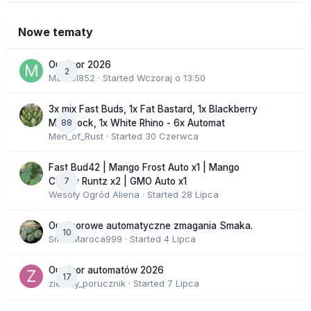
Nowe tematy
Outdoor 2026
2
Marcel852
· Started
Wczoraj o 13:50
3x mix Fast Buds, 1x Fat Bastard, 1x Blackberry
88
Moonrock, 1x White Rhino - 6x Automat
Men_of_Rust
· Started
30 Czerwca
Fast Bud42 | Mango Frost Auto x1 | Mango
7
Cherry Runtz x2 | GMO Auto x1
Wesoły Ogród Aliena
· Started
28 Lipca
Outdoorowe automatyczne zmagania Smaka.
10
SmakMaroca999
· Started
4 Lipca
Outdoor automatów 2026
17
zielony_porucznik
· Started
7 Lipca