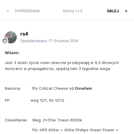
POPRZEDNIA
Strona 1 z 5
DALEJ
rs4
Opublikowano
17 Grudnia 2014
Witam!
,
Jest 3 dzien życia roslin obecnie przebywają w 6,5 litrowych
donicach w propagatorze, spędzą tam 3 tygodnie wega.
Nasiona: 10x Critical Cheese od
Dinafem
FP: weg 12/1, flo 12/12
Oświetlenie: Weg: 2x55w Tneon 6500k
Flo: HPS 600w + 400w Phillips Green Power +