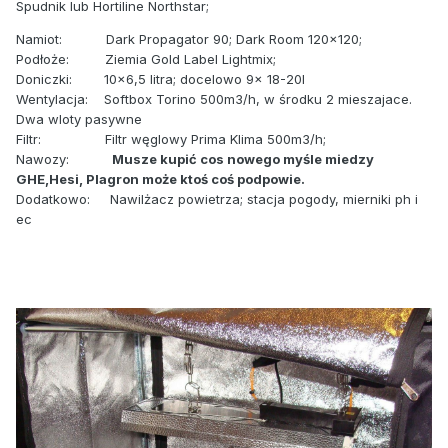
Spudnik lub Hortiline Northstar;
Namiot: Dark Propagator 90; Dark Room 120x120;
Podłoże: Ziemia Gold Label Lightmix;
Doniczki: 10x6,5 litra; docelowo 9x 18-20l
Wentylacja: Softbox Torino 500m3/h, w środku 2 mieszajace.
Dwa wloty pasywne
Filtr: Filtr węglowy Prima Klima 500m3/h;
Nawozy:
Musze kupić cos nowego myśle miedzy
GHE,Hesi, Plagron może ktoś coś podpowie.
Dodatkowo: Nawilżacz powietrza; stacja pogody, mierniki ph i
ec