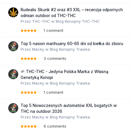
Rudealis Skunk #2 oraz #3 XXL – recenzja odpornych
odmian outdoor od THC-THC
Przez
THC-THC
w
Blog Konopny THC-THC
1 comment
Top 5 nasion marihuany 60-65 dni od kiełka do zbioru
Przez
Macky
w
Blog Konopny Trawka
3 comments
🌱 THC-THC - Jedyna Polska Marka z Własną
Genetyką Konopi
Przez
Macky
w
Blog Konopny Trawka
1 comment
Top 5 Nowoczesnych automatów XXL bogatych w
THC na outdoor 2026
Przez
Macky
w
Blog Konopny Trawka
6 comments