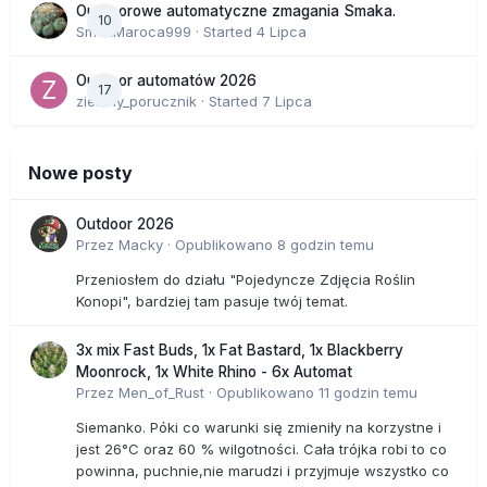
Outdoorowe automatyczne zmagania Smaka.
10
SmakMaroca999
· Started
4 Lipca
Outdoor automatów 2026
17
zielony_porucznik
· Started
7 Lipca
Nowe posty
Outdoor 2026
Przez
Macky
·
Opublikowano
8 godzin temu
Przeniosłem do działu "Pojedyncze Zdjęcia Roślin
Konopi", bardziej tam pasuje twój temat.
3x mix Fast Buds, 1x Fat Bastard, 1x Blackberry
Moonrock, 1x White Rhino - 6x Automat
Przez
Men_of_Rust
·
Opublikowano
11 godzin temu
Siemanko. Póki co warunki się zmieniły na korzystne i
jest 26°C oraz 60 % wilgotności. Cała trójka robi to co
powinna, puchnie,nie marudzi i przyjmuje wszystko co