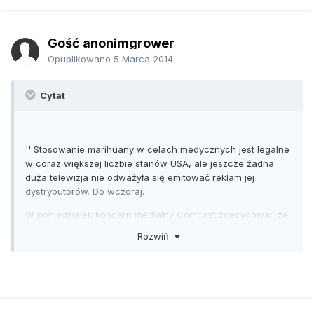
Gość anonimgrower
Opublikowano
5 Marca 2014
Cytat
'' Stosowanie marihuany w celach medycznych jest legalne
w coraz większej liczbie stanów USA, ale jeszcze żadna
duża telewizja nie odważyła się emitować reklam jej
dystrybutorów. Do wczoraj.
W poniedziałek koncern medialny Comcast zdecydował, że
w jego telewizjach można pokazywać reklamę strony
Rozwiń
MarijuanaDoctors.com - donosi magazyn "Verge". Jej emisję
rozpoczęło już wiele dużych stacji telewizyjnych, np. Fox,
CNN, ESPN, Comedy Central, AMC i Discovery. Przekaz jest
prosty: Firma porównuje marihuanę do sushi, którego 'nie
kupiłbyś od tego faceta' i zachęca do kupowania
marihuany z pewnego źródła. ''