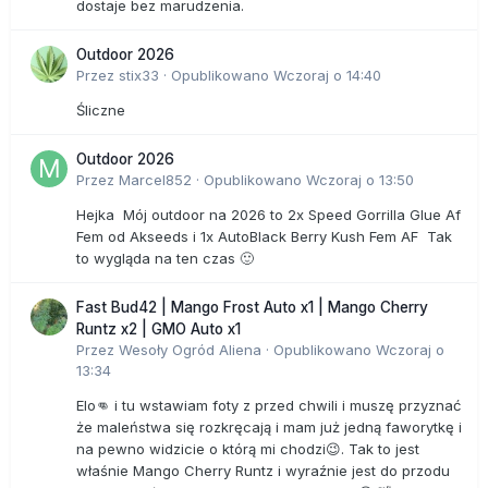
dostaje bez marudzenia.
Outdoor 2026
Przez
stix33
·
Opublikowano
Wczoraj o 14:40
Śliczne
Outdoor 2026
Przez
Marcel852
·
Opublikowano
Wczoraj o 13:50
Hejka Mój outdoor na 2026 to 2x Speed Gorrilla Glue Af
Fem od Akseeds i 1x AutoBlack Berry Kush Fem AF Tak
to wygląda na ten czas 🙂
Fast Bud42 | Mango Frost Auto x1 | Mango Cherry
Runtz x2 | GMO Auto x1
Przez
Wesoły Ogród Aliena
·
Opublikowano
Wczoraj o
13:34
Elo👊 i tu wstawiam foty z przed chwili i muszę przyznać
że maleństwa się rozkręcają i mam już jedną faworytkę i
na pewno widzicie o którą mi chodzi😉. Tak to jest
właśnie Mango Cherry Runtz i wyraźnie jest do przodu