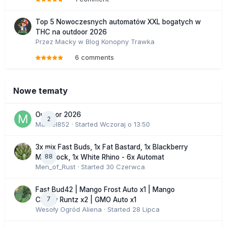
Top 5 Nowoczesnych automatów XXL bogatych w
THC na outdoor 2026
Przez
Macky
w
Blog Konopny Trawka
6 comments
Nowe tematy
Outdoor 2026
2
Marcel852
· Started
Wczoraj o 13:50
3x mix Fast Buds, 1x Fat Bastard, 1x Blackberry
88
Moonrock, 1x White Rhino - 6x Automat
Men_of_Rust
· Started
30 Czerwca
Fast Bud42 | Mango Frost Auto x1 | Mango
7
Cherry Runtz x2 | GMO Auto x1
Wesoły Ogród Aliena
· Started
28 Lipca