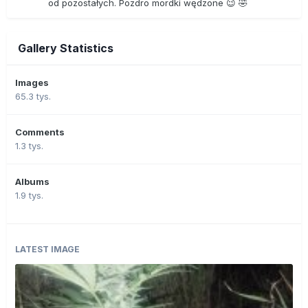
od pozostałych. Pozdro mordki wędzone 😉 🤣
Gallery Statistics
Images
65.3 tys.
Comments
1.3 tys.
Albums
1.9 tys.
LATEST IMAGE