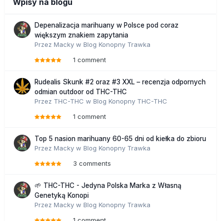
Wpisy na blogu
Depenalizacja marihuany w Polsce pod coraz
większym znakiem zapytania
Przez
Macky
w
Blog Konopny Trawka
1 comment
Rudealis Skunk #2 oraz #3 XXL – recenzja odpornych
odmian outdoor od THC-THC
Przez
THC-THC
w
Blog Konopny THC-THC
1 comment
Top 5 nasion marihuany 60-65 dni od kiełka do zbioru
Przez
Macky
w
Blog Konopny Trawka
3 comments
🌱 THC-THC - Jedyna Polska Marka z Własną
Genetyką Konopi
Przez
Macky
w
Blog Konopny Trawka
1 comment