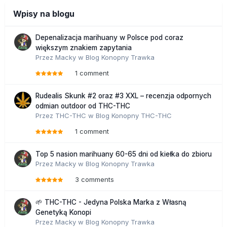
Wpisy na blogu
Depenalizacja marihuany w Polsce pod coraz
większym znakiem zapytania
Przez
Macky
w
Blog Konopny Trawka
1 comment
Rudealis Skunk #2 oraz #3 XXL – recenzja odpornych
odmian outdoor od THC-THC
Przez
THC-THC
w
Blog Konopny THC-THC
1 comment
Top 5 nasion marihuany 60-65 dni od kiełka do zbioru
Przez
Macky
w
Blog Konopny Trawka
3 comments
🌱 THC-THC - Jedyna Polska Marka z Własną
Genetyką Konopi
Przez
Macky
w
Blog Konopny Trawka