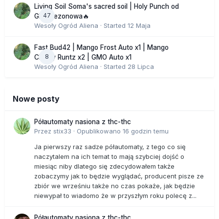
Living Soil Soma's sacred soil | Holy Punch od
47
GHS sezonowa🔥
Wesoły Ogród Aliena
· Started
12 Maja
Fast Bud42 | Mango Frost Auto x1 | Mango
8
Cherry Runtz x2 | GMO Auto x1
Wesoły Ogród Aliena
· Started
28 Lipca
Nowe posty
Półautomaty nasiona z thc-thc
Przez
stix33
·
Opublikowano
16 godzin temu
Ja pierwszy raz sadze półautomaty, z tego co się
naczytalem na ich temat to mają szybciej dojść o
miesiąc niby dlatego się zdecydowałem także
zobaczymy jak to będzie wyglądać, producent pisze ze
zbiór we wrześniu także no czas pokaże, jak będzie
niewypał to wiadomo że w przyszłym roku polecę z...
Półautomaty nasiona z thc-thc