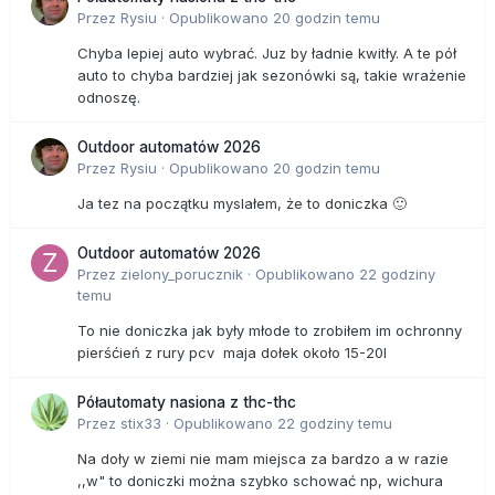
Przez
Rysiu
·
Opublikowano
20 godzin temu
Chyba lepiej auto wybrać. Juz by ładnie kwitły. A te pół
auto to chyba bardziej jak sezonówki są, takie wrażenie
odnoszę.
Outdoor automatów 2026
Przez
Rysiu
·
Opublikowano
20 godzin temu
Ja tez na początku myslałem, że to doniczka 🙂
Outdoor automatów 2026
Przez
zielony_porucznik
·
Opublikowano
22 godziny
temu
To nie doniczka jak były młode to zrobiłem im ochronny
pierśćień z rury pcv maja dołek około 15-20l
Półautomaty nasiona z thc-thc
Przez
stix33
·
Opublikowano
22 godziny temu
Na doły w ziemi nie mam miejsca za bardzo a w razie
,,w" to doniczki można szybko schować np, wichura