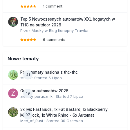
1 comment
Top 5 Nowoczesnych automatów XXL bogatych w
THC na outdoor 2026
Przez
Macky
w
Blog Konopny Trawka
6 comments
Nowe tematy
Półautomaty nasiona z thc-thc
41
stix33
· Started
5 Lipca
Outdoor automatów 2026
19
zielony_porucznik
· Started
7 Lipca
3x mix Fast Buds, 1x Fat Bastard, 1x Blackberry
97
Moonrock, 1x White Rhino - 6x Automat
Men_of_Rust
· Started
30 Czerwca