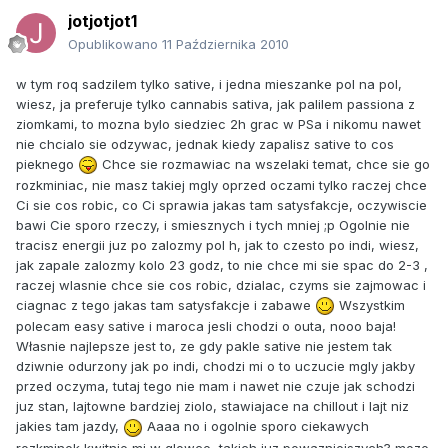
jotjotjot1
Opublikowano
11 Października 2010
w tym roq sadzilem tylko sative, i jedna mieszanke pol na pol,
wiesz, ja preferuje tylko cannabis sativa, jak palilem passiona z
ziomkami, to mozna bylo siedziec 2h grac w PSa i nikomu nawet
nie chcialo sie odzywac, jednak kiedy zapalisz sative to cos
pieknego
Chce sie rozmawiac na wszelaki temat, chce sie go
rozkminiac, nie masz takiej mgly oprzed oczami tylko raczej chce
Ci sie cos robic, co Ci sprawia jakas tam satysfakcje, oczywiscie
bawi Cie sporo rzeczy, i smiesznych i tych mniej ;p Ogolnie nie
tracisz energii juz po zalozmy pol h, jak to czesto po indi, wiesz,
jak zapale zalozmy kolo 23 godz, to nie chce mi sie spac do 2-3 ,
raczej wlasnie chce sie cos robic, dzialac, czyms sie zajmowac i
ciagnac z tego jakas tam satysfakcje i zabawe
Wszystkim
polecam easy sative i maroca jesli chodzi o outa, nooo baja!
Własnie najlepsze jest to, ze gdy pakle sative nie jestem tak
dziwnie odurzony jak po indi, chodzi mi o to uczucie mgly jakby
przed oczyma, tutaj tego nie mam i nawet nie czuje jak schodzi
juz stan, lajtowne bardziej ziolo, stawiajace na chillout i lajt niz
jakies tam jazdy,
Aaaa no i ogolnie sporo ciekawych
rozkminek kwitnie mi w glowce, takich juz powazniejszych? moze