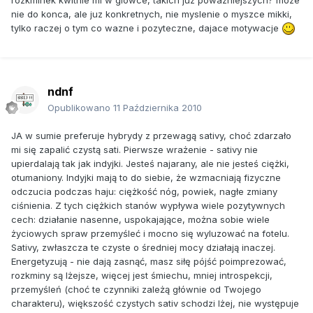
nie do konca, ale juz konkretnych, nie myslenie o myszce mikki,
tylko raczej o tym co wazne i pozyteczne, dajace motywacje
ndnf
Opublikowano
11 Października 2010
JA w sumie preferuje hybrydy z przewagą sativy, choć zdarzało
mi się zapalić czystą sati. Pierwsze wrażenie - sativy nie
upierdalają tak jak indyjki. Jesteś najarany, ale nie jesteś ciężki,
otumaniony. Indyjki mają to do siebie, że wzmacniają fizyczne
odczucia podczas haju: ciężkość nóg, powiek, nagłe zmiany
ciśnienia. Z tych ciężkich stanów wypływa wiele pozytywnych
cech: działanie nasenne, uspokajające, można sobie wiele
życiowych spraw przemyśleć i mocno się wyluzować na fotelu.
Sativy, zwłaszcza te czyste o średniej mocy działają inaczej.
Energetyzują - nie dają zasnąć, masz siłę pójść poimprezować,
rozkminy są lżejsze, więcej jest śmiechu, mniej introspekcji,
przemyśleń (choć te czynniki zależą głównie od Twojego
charakteru), większość czystych sativ schodzi lżej, nie występuje