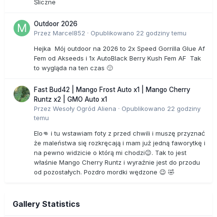
Śliczne
Outdoor 2026
Przez
Marcel852
·
Opublikowano
22 godziny temu
Hejka Mój outdoor na 2026 to 2x Speed Gorrilla Glue Af
Fem od Akseeds i 1x AutoBlack Berry Kush Fem AF Tak
to wygląda na ten czas 🙂
Fast Bud42 | Mango Frost Auto x1 | Mango Cherry
Runtz x2 | GMO Auto x1
Przez
Wesoły Ogród Aliena
·
Opublikowano
22 godziny
temu
Elo👊 i tu wstawiam foty z przed chwili i muszę przyznać
że maleństwa się rozkręcają i mam już jedną faworytkę i
na pewno widzicie o którą mi chodzi😉. Tak to jest
właśnie Mango Cherry Runtz i wyraźnie jest do przodu
od pozostałych. Pozdro mordki wędzone 😉 🤣
Gallery Statistics