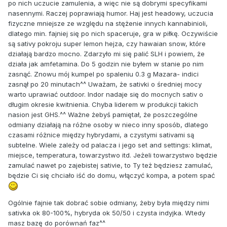
po nich uczucie zamulenia, a więc nie są dobrymi specyfikami
nasennymi. Raczej poprawiają humor. Haj jest headowy, uczucia
fizyczne mniejsze ze względu na stężenie innych kannabinioli,
dlatego min. fajniej się po nich spaceruje, gra w piłkę. Oczywiście
są sativy pokroju super lemon hejza, czy hawaian snow, które
działają bardzo mocno. Zdarzyło mi się palić SLH i powiem, że
działa jak amfetamina. Do 5 godzin nie byłem w stanie po nim
zasnąć. Znowu mój kumpel po spaleniu 0.3 g Mazara- indici
zasnął po 20 minutach^^ Uważam, że sativki o średniej mocy
warto uprawiać outdoor. Indor nadaje się do mocnych sativ o
długim okresie kwitnienia. Chyba liderem w produkcji takich
nasion jest GHS.^^ Ważne żebyś pamiętał, że poszczególne
odmiany działają na różne osoby w nieco inny sposób, dlatego
czasami różnice między hybrydami, a czystymi sativami są
subtelne. Wiele zależy od palacza i jego set and settings: klimat,
miejsce, temperatura, towarzystwo itd. Jeżeli towarzystwo będzie
zamulać nawet po zajebistej sativie, to Ty też będziesz zamulać,
będzie Ci się chciało iść do domu, włączyć kompa, a potem spać
Ogólnie fajnie tak dobrać sobie odmiany, żeby była między nimi
sativka ok 80-100%, hybryda ok 50/50 i czysta indyjka. Wtedy
masz bazę do porównań faz^^