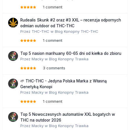
1 comment
Rudealis Skunk #2 oraz #3 XXL – recenzja odpornych
odmian outdoor od THC-THC
Przez
THC-THC
w
Blog Konopny THC-THC
1 comment
Top 5 nasion marihuany 60-65 dni od kiełka do zbioru
Przez
Macky
w
Blog Konopny Trawka
3 comments
🌱 THC-THC - Jedyna Polska Marka z Własną
Genetyką Konopi
Przez
Macky
w
Blog Konopny Trawka
1 comment
Top 5 Nowoczesnych automatów XXL bogatych w
THC na outdoor 2026
Przez
Macky
w
Blog Konopny Trawka