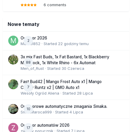
6 comments
Nowe tematy
Outdoor 2026
2
Marcel852
· Started
22 godziny temu
3x mix Fast Buds, 1x Fat Bastard, 1x Blackberry
88
Moonrock, 1x White Rhino - 6x Automat
Men_of_Rust
· Started
30 Czerwca
Fast Bud42 | Mango Frost Auto x1 | Mango
7
Cherry Runtz x2 | GMO Auto x1
Wesoły Ogród Aliena
· Started
28 Lipca
Outdoorowe automatyczne zmagania Smaka.
10
SmakMaroca999
· Started
4 Lipca
Outdoor automatów 2026
17
zielony_porucznik
· Started
7 Lipca