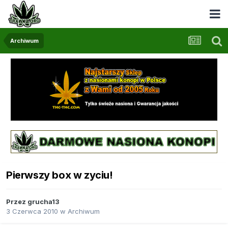
Archiwum
Pierwszy box w zyciu!
Przez
grucha13
3 Czerwca 2010
w
Archiwum