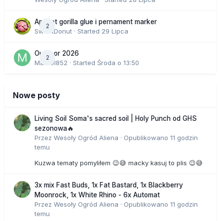
Apricot gorilla glue i pernament marker
2
SweetDonut
· Started
29 Lipca
Outdoor 2026
2
Marcel852
· Started
Środa o 13:50
Nowe posty
Living Soil Soma's sacred soil | Holy Punch od GHS
sezonowa🔥
Przez
Wesoły Ogród Aliena
·
Opublikowano
11 godzin
temu
Kuzwa tematy pomyliłem 😉😅 macky kasuj to plis 😉😅
3x mix Fast Buds, 1x Fat Bastard, 1x Blackberry
Moonrock, 1x White Rhino - 6x Automat
Przez
Wesoły Ogród Aliena
·
Opublikowano
11 godzin
temu