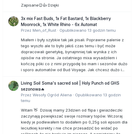
Zapisane😉👍 Dzięki
3x mix Fast Buds, 1x Fat Bastard, 1x Blackberry
Moonrock, 1x White Rhino - 6x Automat
Przez
Men_of_Rust
·
Opublikowano
13 godzin temu
Miałem i były szybkie tak jak pisali. Poprawne palenie z
tego wyszło ale to było jakiś czas temu i być może
dopracowali genetykę, bynajmniej tak wynika z ich
opisów na stronie. Ja ostatniego mixa wysadzilem i
kończę póki co z nimi przygodę bo mam i sezonów dużo
i sporo automatów od Bud Voyage. Jak chcesz dużo i...
Living Soil Soma's sacred soil | Holy Punch od GHS
sezonowa🔥
Przez
Wesoły Ogród Aliena
·
Opublikowano
13 godzin
temu
Witam 👋 Dzisiaj mamy 23dzien od flipa i gwiazdeczki
zaczynają powiększać swoje rozmiary topów. Wczoraj
kiedy je podlewałem to dodałem po 0,25g soli epsom dla
leciutkiej korekty i nie chce przesadzić bo widać po
roślinach że nie brakuję im niczego. A pamiętajmy że