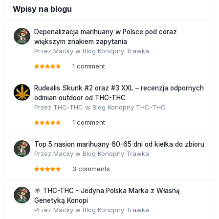
Wpisy na blogu
Depenalizacja marihuany w Polsce pod coraz
większym znakiem zapytania
Przez
Macky
w
Blog Konopny Trawka
1 comment
Rudealis Skunk #2 oraz #3 XXL – recenzja odpornych
odmian outdoor od THC-THC
Przez
THC-THC
w
Blog Konopny THC-THC
1 comment
Top 5 nasion marihuany 60-65 dni od kiełka do zbioru
Przez
Macky
w
Blog Konopny Trawka
3 comments
🌱 THC-THC - Jedyna Polska Marka z Własną
Genetyką Konopi
Przez
Macky
w
Blog Konopny Trawka