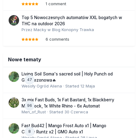
1 comment
Top 5 Nowoczesnych automatów XXL bogatych w
THC na outdoor 2026
Przez
Macky
w
Blog Konopny Trawka
6 comments
Nowe tematy
Living Soil Soma's sacred soil | Holy Punch od
47
GHS sezonowa🔥
Wesoły Ogród Aliena
· Started
12 Maja
3x mix Fast Buds, 1x Fat Bastard, 1x Blackberry
96
Moonrock, 1x White Rhino - 6x Automat
Men_of_Rust
· Started
30 Czerwca
Fast Bud42 | Mango Frost Auto x1 | Mango
8
Cherry Runtz x2 | GMO Auto x1
Wesoły Ogród Aliena
· Started
28 Lipca