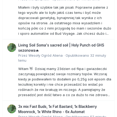
Miałem i były szybkie tak jak pisali. Poprawne palenie z
tego wyszło ale to było jakiś czas temu i być może
dopracowali genetykę, bynajmniej tak wynika z ich
opisów na stronie. Ja ostatniego mixa wysadzilem i
kończę póki co z nimi przygodę bo mam i sezonów dużo
i sporo automatów od Bud Voyage. Jak chcesz dużo i...
Living Soil Soma's sacred soil | Holy Punch od GHS
sezonowa🔥
Przez
Wesoły Ogród Aliena
·
Opublikowano
32 minuty
temu
Witam 👋 Dzisiaj mamy 23dzien od flipa i gwiazdeczki
zaczynają powiększać swoje rozmiary topów. Wczoraj
kiedy je podlewałem to dodałem po 0,25g soli epsom dla
leciutkiej korekty i nie chce przesadzić bo widać po
roślinach że nie brakuję im niczego. A pamiętajmy że
przesadzić jest dość łatwo a co za dużo to nie zdrowo...
3x mix Fast Buds, 1x Fat Bastard, 1x Blackberry
Moonrock, 1x White Rhino - 6x Automat
Przez
Wesoły Ogród Aliena
·
Opublikowano
52 minuty