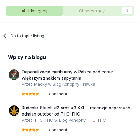
Udostępnij
Obserwujący
0
Go to topic listing
Wpisy na blogu
Depenalizacja marihuany w Polsce pod coraz
większym znakiem zapytania
Przez
Macky
w
Blog Konopny Trawka
1 comment
Rudealis Skunk #2 oraz #3 XXL – recenzja odpornych
odmian outdoor od THC-THC
Przez
THC-THC
w
Blog Konopny THC-THC
1 comment