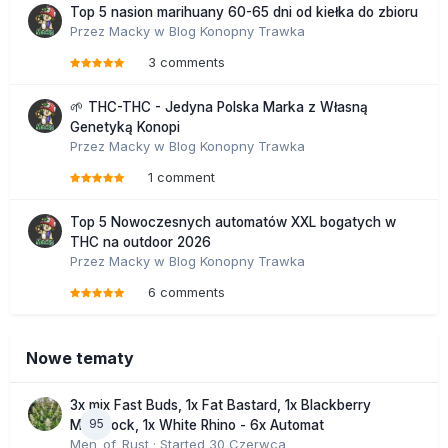
Top 5 nasion marihuany 60-65 dni od kiełka do zbioru
Przez
Macky
w
Blog Konopny Trawka
3 comments
🌱 THC-THC - Jedyna Polska Marka z Własną
Genetyką Konopi
Przez
Macky
w
Blog Konopny Trawka
1 comment
Top 5 Nowoczesnych automatów XXL bogatych w
THC na outdoor 2026
Przez
Macky
w
Blog Konopny Trawka
6 comments
Nowe tematy
3x mix Fast Buds, 1x Fat Bastard, 1x Blackberry
95
Moonrock, 1x White Rhino - 6x Automat
Men_of_Rust
· Started
30 Czerwca