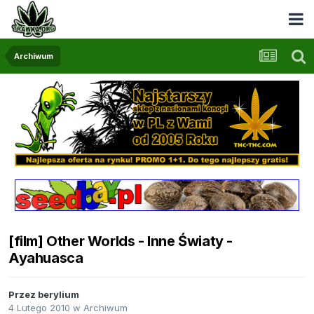
Archiwum
[film] Other Worlds - Inne Światy -
Ayahuasca
Przez
berylium
4 Lutego 2010
w
Archiwum