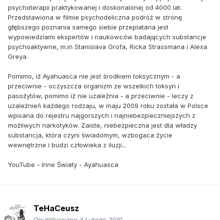
psychoterapii praktykowanej i doskonalonej od 4000 lat.
Przedstawiona w filmie psychodeliczna podróż w stronę
głębszego poznania samego siebie przeplatana jest
wypowiedziami ekspertów i naukowców badających substancje
psychoaktywne, m.in Stanislava Grofa, Ricka Strassmana i Alexa
Greya.
Pomimo, iż Ayahuasca nie jest środkiem toksycznym - a
przeciwnie - oczyszcza organizm ze wszelkich toksyn i
pasożytów, pomimo iż nie uzależnia - a przeciwnie - leczy z
uzależnień każdego rodzaju, w maju 2009 roku została w Polsce
wpisana do rejestru najgorszych i najniebezpieczniejszych z
możliwych narkotyków. Zaiste, niebezpieczna jest dla władzy
substancja, która czyni świadomym, wzbogaca życie
wewnętrzne i budzi człowieka z iluzji...
YouTube - Inne Światy - Ayahuasca
TeHaCeusz
Opublikowano
4 Lutego 2010