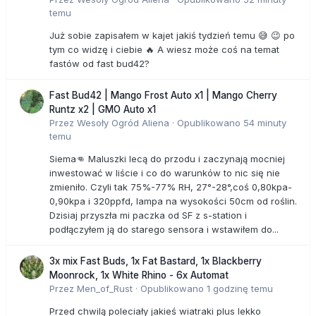
temu
Już sobie zapisałem w kajet jakiś tydzień temu 😅 😉 po
tym co widzę i ciebie 🔥 A wiesz może coś na temat
fastów od fast bud42?
Fast Bud42 | Mango Frost Auto x1 | Mango Cherry
Runtz x2 | GMO Auto x1
Przez
Wesoły Ogród Aliena
·
Opublikowano
54 minuty
temu
Siema👊 Maluszki lecą do przodu i zaczynają mocniej
inwestować w liście i co do warunków to nic się nie
zmieniło. Czyli tak 75%-77% RH, 27°-28°,coś 0,80kpa-
0,90kpa i 320ppfd, lampa na wysokości 50cm od roślin.
Dzisiaj przyszła mi paczka od SF z s-station i
podłączyłem ją do starego sensora i wstawiłem do...
3x mix Fast Buds, 1x Fat Bastard, 1x Blackberry
Moonrock, 1x White Rhino - 6x Automat
Przez
Men_of_Rust
·
Opublikowano
1 godzinę temu
Przed chwilą poleciały jakieś wiatraki plus lekko