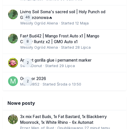
Living Soil Soma's sacred soil | Holy Punch od
46
GHS sezonowa🔥
Wesoły Ogród Aliena
· Started
12 Maja
Fast Bud42 | Mango Frost Auto x1 | Mango
8
Cherry Runtz x2 | GMO Auto x1
Wesoły Ogród Aliena
· Started
28 Lipca
Apricot gorilla glue i pernament marker
2
SweetDonut
· Started
29 Lipca
Outdoor 2026
2
Marcel852
· Started
Środa o 13:50
Nowe posty
3x mix Fast Buds, 1x Fat Bastard, 1x Blackberry
Moonrock, 1x White Rhino - 6x Automat
Przez
Men_of_Rust
·
Opublikowano
27 minut temu