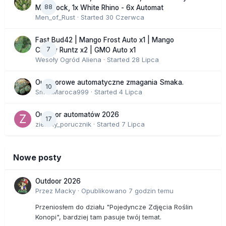
88
Moonrock, 1x White Rhino - 6x Automat
Men_of_Rust
· Started
30 Czerwca
Fast Bud42 | Mango Frost Auto x1 | Mango
7
Cherry Runtz x2 | GMO Auto x1
Wesoły Ogród Aliena
· Started
28 Lipca
Outdoorowe automatyczne zmagania Smaka.
10
SmakMaroca999
· Started
4 Lipca
Outdoor automatów 2026
17
zielony_porucznik
· Started
7 Lipca
Nowe posty
Outdoor 2026
Przez
Macky
·
Opublikowano
7 godzin temu
Przeniosłem do działu "Pojedyncze Zdjęcia Roślin
Konopi", bardziej tam pasuje twój temat.