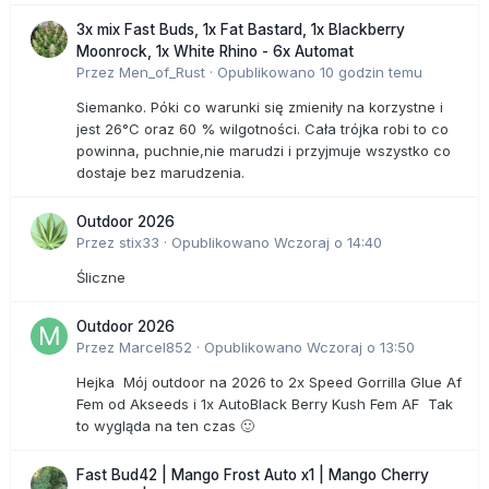
3x mix Fast Buds, 1x Fat Bastard, 1x Blackberry
Moonrock, 1x White Rhino - 6x Automat
Przez
Men_of_Rust
·
Opublikowano
10 godzin temu
Siemanko. Póki co warunki się zmieniły na korzystne i
jest 26°C oraz 60 % wilgotności. Cała trójka robi to co
powinna, puchnie,nie marudzi i przyjmuje wszystko co
dostaje bez marudzenia.
Outdoor 2026
Przez
stix33
·
Opublikowano
Wczoraj o 14:40
Śliczne
Outdoor 2026
Przez
Marcel852
·
Opublikowano
Wczoraj o 13:50
Hejka Mój outdoor na 2026 to 2x Speed Gorrilla Glue Af
Fem od Akseeds i 1x AutoBlack Berry Kush Fem AF Tak
to wygląda na ten czas 🙂
Fast Bud42 | Mango Frost Auto x1 | Mango Cherry