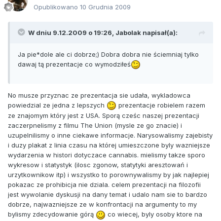
Opublikowano
10 Grudnia 2009
W dniu 9.12.2009 o 19:26, Jabolak napisał(a):
Ja pie*dole ale ci dobrze;) Dobra dobra nie ściemniaj tylko
dawaj tą prezentacje co wymodziłeś
No musze przyznac ze prezentacja sie udała, wykladowca
powiedzial ze jedna z lepszych
prezentacje robielem razem
ze znajomym który jest z USA. Sporą cześc naszej prezentacji
zaczerpnelismy z filmu The Union (mysle ze go znacie) i
uzupelnilismy o inne ciekawe informacje. Narysowalismy zajebisty
i duzy plakat z linia czasu na której umieszczone byly wazniejsze
wydarzenia w histori dotyczace cannabis. mielismy takze sporo
wykresow i statystyk (ilosc zgonow, statytyki aresztowań i
urzytkownikow itp) i wszystko to porownywalismy by jak najlepiej
pokazac ze prohibicja nie dziala. celem prezentacji na filozofii
jest wywolanie dyskusji na dany temat i udalo nam sie to bardzo
dobrze, najwazniejsze ze w konfrontacji na argumenty to my
bylismy zdecydowanie górą
co wiecej, byly osoby ktore na