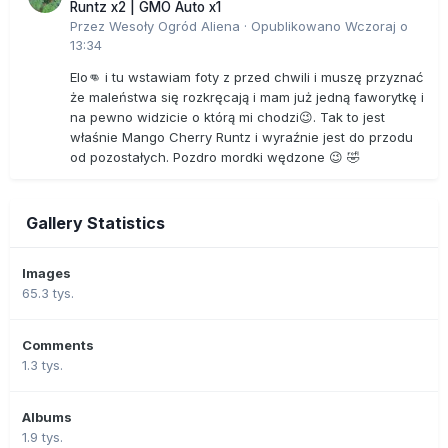
Runtz x2 | GMO Auto x1
Przez
Wesoły Ogród Aliena
·
Opublikowano
Wczoraj o
13:34
Elo👊 i tu wstawiam foty z przed chwili i muszę przyznać
że maleństwa się rozkręcają i mam już jedną faworytkę i
na pewno widzicie o którą mi chodzi😉. Tak to jest
właśnie Mango Cherry Runtz i wyraźnie jest do przodu
od pozostałych. Pozdro mordki wędzone 😉 🤣
Gallery Statistics
Images
65.3 tys.
Comments
1.3 tys.
Albums
1.9 tys.