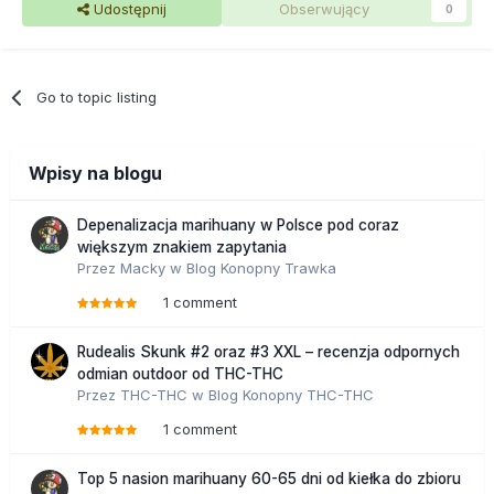
Udostępnij
Obserwujący
0
Go to topic listing
Wpisy na blogu
Depenalizacja marihuany w Polsce pod coraz
większym znakiem zapytania
Przez
Macky
w
Blog Konopny Trawka
1 comment
Rudealis Skunk #2 oraz #3 XXL – recenzja odpornych
odmian outdoor od THC-THC
Przez
THC-THC
w
Blog Konopny THC-THC
1 comment
Top 5 nasion marihuany 60-65 dni od kiełka do zbioru