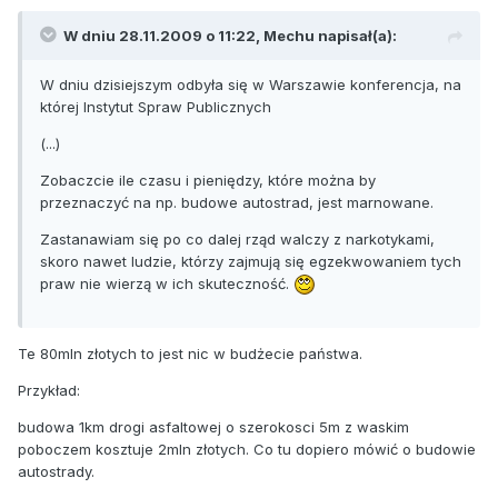
narkotyków (osoby, które jeszcze nie zażywały
narkotyków)
W dniu 28.11.2009 o 11:22, Mechu napisał(a):
Policjanci: Nie- 51%; Tak- 43%; Nie mam zdania 7%
W dniu dzisiejszym odbyła się w Warszawie konferencja, na
Prokuratorzy: Nie- 66%; Tak- 28%; Nie mam zdania- 6%
której Instytut Spraw Publicznych
Sędziowie: Nie- 46%; Tak- 35%; Nie mam zdania- 19%
(...)
Kuratorzy: Nie- 58%; Tak- 30%; Nie mam zdania-12%
Zobaczcie ile czasu i pieniędzy, które można by
przeznaczyć na np. budowe autostrad, jest marnowane.
Zastanawiam się po co dalej rząd walczy z narkotykami,
skoro nawet ludzie, którzy zajmują się egzekwowaniem tych
praw nie wierzą w ich skuteczność.
Te 80mln złotych to jest nic w budżecie państwa.
Przykład:
budowa 1km drogi asfaltowej o szerokosci 5m z waskim
poboczem kosztuje 2mln złotych. Co tu dopiero mówić o budowie
autostrady.