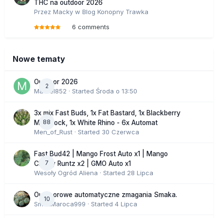
THC na outdoor 2026
Przez
Macky
w
Blog Konopny Trawka
6 comments
Nowe tematy
Outdoor 2026
2
Marcel852
· Started
Środa o 13:50
3x mix Fast Buds, 1x Fat Bastard, 1x Blackberry
88
Moonrock, 1x White Rhino - 6x Automat
Men_of_Rust
· Started
30 Czerwca
Fast Bud42 | Mango Frost Auto x1 | Mango
7
Cherry Runtz x2 | GMO Auto x1
Wesoły Ogród Aliena
· Started
28 Lipca
Outdoorowe automatyczne zmagania Smaka.
10
SmakMaroca999
· Started
4 Lipca