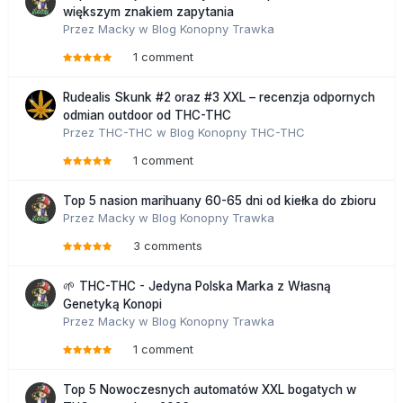
większym znakiem zapytania
Przez
Macky
w
Blog Konopny Trawka
1 comment
Rudealis Skunk #2 oraz #3 XXL – recenzja odpornych
odmian outdoor od THC-THC
Przez
THC-THC
w
Blog Konopny THC-THC
1 comment
Top 5 nasion marihuany 60-65 dni od kiełka do zbioru
Przez
Macky
w
Blog Konopny Trawka
3 comments
🌱 THC-THC - Jedyna Polska Marka z Własną
Genetyką Konopi
Przez
Macky
w
Blog Konopny Trawka
1 comment
Top 5 Nowoczesnych automatów XXL bogatych w