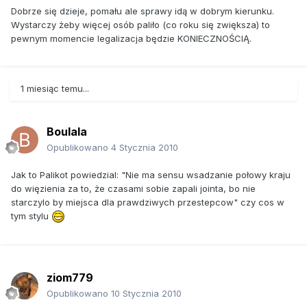
Kuratorzy: Nie- 56%; Tak- 31%; Nie mam zdania 13%
Dobrze się dzieje, pomału ale sprawy idą w dobrym kierunku.
Wystarczy żeby więcej osób paliło (co roku się zwiększa) to
-ograniczenia używania narkotyków wśród osób, które
pewnym momencie legalizacja będzie KONIECZNOŚCIĄ.
już używają narkotyków (eksperymentują, używają
okazjonalnie)
Policjanci: Nie- 48%; Tak- 41%; Nie mam zdania- 11%
1 miesiąc temu...
Prokuratorzy: Nie- 61%; Tak- 27%; Nie mam zdania- 12%
Sędziowie: Nie- 52%; Tak- 33%; Nie mam zdania- 15%
Boulala
Opublikowano
4 Stycznia 2010
Kuratorzy: Nie- 57%; Tak- 29%; Nie mam zdania- 14%
-pomocy wychodzenia z nałogu narkotykowego osób
Jak to Palikot powiedzial: "Nie ma sensu wsadzanie połowy kraju
uzależnionych
do więzienia za to, że czasami sobie zapali jointa, bo nie
starczylo by miejsca dla prawdziwych przestepcow" czy cos w
Policjanci: Nie- 75%; Tak- 16%; Nie mam zdania- 9%
tym stylu
Prokuratorzy: Nie- 72%; Tak- 16%; Nie mam zdania- 12%
Sędziowie: Nie- 65%; Tak- 13%; Nie mam zdania- 22%
Kuratorzy: Nie- 56%; Tak- 26%; Nie mam zdania 19%
ziom779
Opublikowano
10 Stycznia 2010
-odstraszającym potencjalnych użytkowników