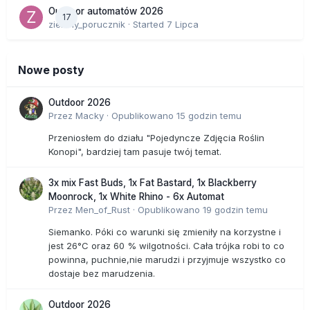
Outdoor automatów 2026
17
zielony_porucznik
· Started
7 Lipca
Nowe posty
Outdoor 2026
Przez
Macky
·
Opublikowano
15 godzin temu
Przeniosłem do działu "Pojedyncze Zdjęcia Roślin
Konopi", bardziej tam pasuje twój temat.
3x mix Fast Buds, 1x Fat Bastard, 1x Blackberry
Moonrock, 1x White Rhino - 6x Automat
Przez
Men_of_Rust
·
Opublikowano
19 godzin temu
Siemanko. Póki co warunki się zmieniły na korzystne i
jest 26°C oraz 60 % wilgotności. Cała trójka robi to co
powinna, puchnie,nie marudzi i przyjmuje wszystko co
dostaje bez marudzenia.
Outdoor 2026