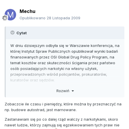
Mechu
Opublikowano
28 Listopada 2009
Cytat
W dniu dzisiejszym odbyła się w Warszawie konferencja, na
której Instytut Spraw Publicznych opublikował wyniki badań
finansowanych przez OSI Global Drug Policy Program, na
temat kosztów oraz skuteczności ścigania przez państwo
osób posiadających narkotyki na własny użytek,
przeprowadzonych wśród policjantów, prokuratorów,
kuratorów oraz sędziów.
Na podstawie wyników ankiet przeprowadzonych wśród
Rozwiń
przedstawicieli wyżej wymienionych zawodów specjaliści
obliczyli przybliżone koszty ponoszone przez państwo (czyli
Zobaczcie ile czasu i pieniędzy, które można by przeznaczyć na
podatników) przy egzekwowaniu artykułu 62. Ustawy o
np. budowe autostrad, jest marnowane.
Przeciwdziałaniu Narkomanii.
Zastanawiam się po co dalej rząd walczy z narkotykami, skoro
Artykuł 62. ustawy dotyczy właśnie posiadania narkotyków
nawet ludzie, którzy zajmują się egzekwowaniem tych praw nie
na własny użytek (nie udowodniono handlu, produkcji,