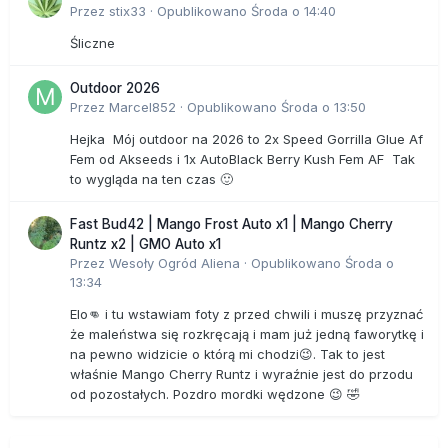
Przez
stix33
·
Opublikowano
Środa o 14:40
Śliczne
Outdoor 2026
Przez
Marcel852
·
Opublikowano
Środa o 13:50
Hejka Mój outdoor na 2026 to 2x Speed Gorrilla Glue Af
Fem od Akseeds i 1x AutoBlack Berry Kush Fem AF Tak
to wygląda na ten czas 🙂
Fast Bud42 | Mango Frost Auto x1 | Mango Cherry
Runtz x2 | GMO Auto x1
Przez
Wesoły Ogród Aliena
·
Opublikowano
Środa o
13:34
Elo👊 i tu wstawiam foty z przed chwili i muszę przyznać
że maleństwa się rozkręcają i mam już jedną faworytkę i
na pewno widzicie o którą mi chodzi😉. Tak to jest
właśnie Mango Cherry Runtz i wyraźnie jest do przodu
od pozostałych. Pozdro mordki wędzone 😉 🤣