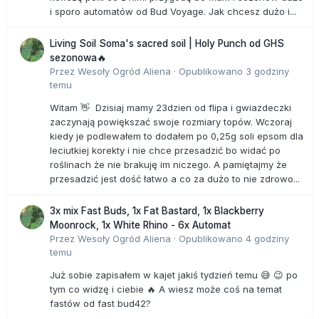
i sporo automatów od Bud Voyage. Jak chcesz dużo i...
Living Soil Soma's sacred soil | Holy Punch od GHS
sezonowa🔥
Przez
Wesoły Ogród Aliena
·
Opublikowano
3 godziny
temu
Witam 👋 Dzisiaj mamy 23dzien od flipa i gwiazdeczki
zaczynają powiększać swoje rozmiary topów. Wczoraj
kiedy je podlewałem to dodałem po 0,25g soli epsom dla
leciutkiej korekty i nie chce przesadzić bo widać po
roślinach że nie brakuję im niczego. A pamiętajmy że
przesadzić jest dość łatwo a co za dużo to nie zdrowo...
3x mix Fast Buds, 1x Fat Bastard, 1x Blackberry
Moonrock, 1x White Rhino - 6x Automat
Przez
Wesoły Ogród Aliena
·
Opublikowano
4 godziny
temu
Już sobie zapisałem w kajet jakiś tydzień temu 😅 😉 po
tym co widzę i ciebie 🔥 A wiesz może coś na temat
fastów od fast bud42?