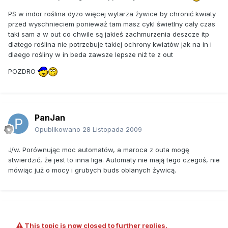
PS w indor roślina dyzo więcej wytarza żywice by chronić kwiaty
przed wyschnieciem ponieważ tam masz cykl świetlny cały czas
taki sam a w out co chwile są jakieś zachmurzenia deszcze itp
dlatego roślina nie potrzebuje takiej ochrony kwiatów jak na in i
dlaego rośliny w in beda zawsze lepsze niż te z out
POZDRO
PanJan
Opublikowano
28 Listopada 2009
J/w. Porównując moc automatów, a maroca z outa mogę
stwierdzić, że jest to inna liga. Automaty nie mają tego czegoś, nie
mówiąc już o mocy i grubych buds oblanych żywicą.
This topic is now closed to further replies.