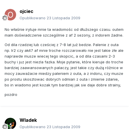
ojciec
Opublikowano
23 Listopada 2009
No właśnie irytuje mnie ta wiadomośc od dłuższego czasu. outem
mam doświadczenie szczególnie z af 2 sezony, z indorem żadne.
Od dila rzadziej lub cześciej z 7-8 lat już bedzie. Palenie z outa
np. lr2 czy ak47 af mnie troche rozczarowało nie jest takie złe ale
naprawde musze wiecej tego skopcic, a od dila czasami 2-3
buchy i juz jest niezla fazka. Moje pytanie, które kieruje do troche
bardziej zaawansowanych palaczy, jest takie czy dużą różnice w
mocy zauważacie miedzy paleniem z outa, a z indoru, czy musze
po prostu skosztowac dobrych odmian z outa i zmienie zdanie,
bo in wiadomo jest kozak tym bardziej jak sie daje dobre strainy,
pozdro
Wladek
Opublikowano
23 Listopada 2009