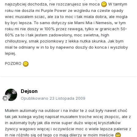
najszybciej dochodza, nie rozczarujesz sie moca
W tamtym
roku nie doszla mi Purple Power ze wzgledu na czeste opady
wiec musialem sciac, ale za to moc i tak miala dobra, ale mogla
by byc lepsza. To samo dotyczy sie Mami Mia i Nemesis, w tym
roku mi nie doszy w 100% przez rewega, tylko w granicach 50-
60% za to i tak jestem zadowolony, moc swietna, high
chilloutowy, smak poziomkowy z lekka nutka skunka. Jak bym
mial te odmiany w in to by napewno doszly do konca i wyszloby
lepiej.
POZDRO
Dejson
Opublikowano
23 Listopada 2009
Miałem automaty na outdoor i na indor te z out były nawet choć
tak jak kolega wyżej napisał musiałem troche wicej zkopcic, ale z
in automaty były jak dla mnie super dużo więcej kryształków
żywicy wagowo więcej i oczywiście moc o wiele lepsza palenie z
in nie różniło się od tego co mają dilerzy w moim mieście