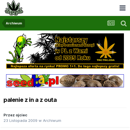
Archiwum
palenie z in a z outa
Przez
ojciec
23 Listopada 2009
w
Archiwum