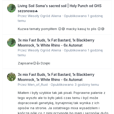
Living Soil Soma's sacred soil | Holy Punch od GHS
sezonowa🔥
Przez
Wesoły Ogród Aliena
·
Opublikowano
1 godzinę
temu
Kuzwa tematy pomyliłem 😉😅 macky kasuj to plis 😉😅
3x mix Fast Buds, 1x Fat Bastard, 1x Blackberry
Moonrock, 1x White Rhino - 6x Automat
Przez
Wesoły Ogród Aliena
·
Opublikowano
1 godzinę
temu
Zapisane😉👍 Dzięki
3x mix Fast Buds, 1x Fat Bastard, 1x Blackberry
Moonrock, 1x White Rhino - 6x Automat
Przez
Men_of_Rust
·
Opublikowano
3 godziny temu
Miałem i były szybkie tak jak pisali. Poprawne palenie z
tego wyszło ale to było jakiś czas temu i być może
dopracowali genetykę, bynajmniej tak wynika z ich
opisów na stronie. Ja ostatniego mixa wysadzilem i
kończę póki co z nimi przygodę bo mam i sezonów dużo