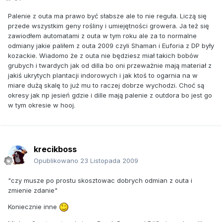
Palenie z outa ma prawo być słabsze ale to nie reguła. Liczą się
przede wszystkim geny rośliny i umiejętności growera. Ja też się
zawiodłem automatami z outa w tym roku ale za to normalne
odmiany jakie paliłem z outa 2009 czyli Shaman i Euforia z DP były
kozackie. Wiadomo że z outa nie będziesz miał takich bobów
grubych i twardych jak od dilla bo oni przeważnie mają materiał z
jakiś ukrytych plantacji indorowych i jak ktoś to ogarnia na w
miare dużą skalę to już mu to raczej dobrze wychodzi. Choć są
okresy jak np jesień gdzie i dille mają palenie z outdora bo jest go
w tym okresie w hooj.
krecikboss
Opublikowano
23 Listopada 2009
"czy musze po prostu skosztowac dobrych odmian z outa i
zmienie zdanie"
Koniecznie inne