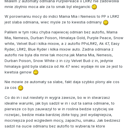
Mialem 2 automaty odmiana PurplePeace x LR#2 nie zadowolila
mnie zbytnio moca ale za to smak byl elegancki
W porownaniu mocy do indici Mama Mia i Nemesis to PP x LR#2
jest slaba odmiana, wiec mysle ze to kwestia odmiany
Palilem w tym roku chyba najwiecej odmian bez autoflo, Mama
Mia, Nemesis, Durban Poison, Himalaya Gold, Purple Peace, Snow
white, Velvet Bud i kilka mixow, a z autoflo PPxLR#2, Ak 47, Easy
Ryder, LR#2, Blue Ryder i kilka mixow auto. Zadna odmiana z
autoflo nie byla dla mnie tak mocna jak Mama Mia, Nemesis,
Durban Poison, Snow White-z in czy Velvet Bud-z in, jedynie
himalaya gold byla slabsza od Ak 47 wiec wydaje mi sie ze jest to
kwetsia genow
Nie mowie ze automaty sa slabe, fakt daja szybko plony ale cos
za cos
Co do in i out niestety in wygra zawsze, bo w in stwarzasz
idealne warunki, jak bys sadzil w in i out ta sama odmiane, to
pierwsze co bys zauwazyl to w in roslina bedzie szybciej sie
rozwijac, bedzie miala bardziej zbite topy, jest wydajniejsza,
mocniejsza pod wzgledem mocy, zapachu, smaku. Jak bedziesz
sadzil na oucie odmiany bez autoflo to wybieraj te ktore