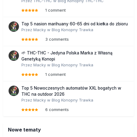
Przez
THC-THC
w
Blog Konopny THC-THC
1 comment
Top 5 nasion marihuany 60-65 dni od kiełka do zbioru
Przez
Macky
w
Blog Konopny Trawka
3 comments
🌱 THC-THC - Jedyna Polska Marka z Własną
Genetyką Konopi
Przez
Macky
w
Blog Konopny Trawka
1 comment
Top 5 Nowoczesnych automatów XXL bogatych w
THC na outdoor 2026
Przez
Macky
w
Blog Konopny Trawka
6 comments
Nowe tematy