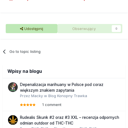
Udostępnij
Obserwujący
0
Go to topic listing
Wpisy na blogu
Depenalizacja marihuany w Polsce pod coraz
większym znakiem zapytania
Przez
Macky
w
Blog Konopny Trawka
1 comment
Rudealis Skunk #2 oraz #3 XXL – recenzja odpornych
odmian outdoor od THC-THC