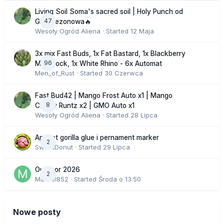
Living Soil Soma's sacred soil | Holy Punch od
47
GHS sezonowa🔥
Wesoły Ogród Aliena
· Started
12 Maja
3x mix Fast Buds, 1x Fat Bastard, 1x Blackberry
96
Moonrock, 1x White Rhino - 6x Automat
Men_of_Rust
· Started
30 Czerwca
Fast Bud42 | Mango Frost Auto x1 | Mango
8
Cherry Runtz x2 | GMO Auto x1
Wesoły Ogród Aliena
· Started
28 Lipca
Apricot gorilla glue i pernament marker
2
SweetDonut
· Started
29 Lipca
Outdoor 2026
2
Marcel852
· Started
Środa o 13:50
Nowe posty