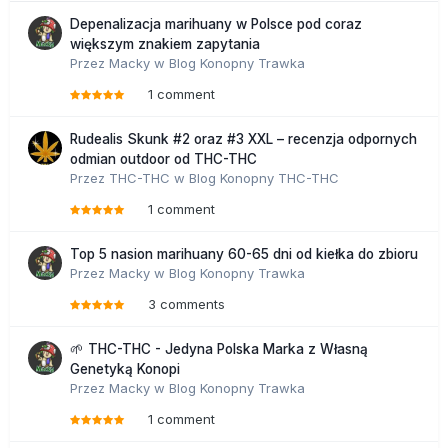
Depenalizacja marihuany w Polsce pod coraz
większym znakiem zapytania
Przez
Macky
w
Blog Konopny Trawka
1 comment
Rudealis Skunk #2 oraz #3 XXL – recenzja odpornych
odmian outdoor od THC-THC
Przez
THC-THC
w
Blog Konopny THC-THC
1 comment
Top 5 nasion marihuany 60-65 dni od kiełka do zbioru
Przez
Macky
w
Blog Konopny Trawka
3 comments
🌱 THC-THC - Jedyna Polska Marka z Własną
Genetyką Konopi
Przez
Macky
w
Blog Konopny Trawka
1 comment