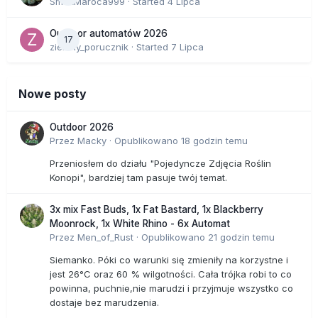
SmakMaroca999
· Started
4 Lipca
Outdoor automatów 2026
17
zielony_porucznik
· Started
7 Lipca
Nowe posty
Outdoor 2026
Przez
Macky
·
Opublikowano
18 godzin temu
Przeniosłem do działu "Pojedyncze Zdjęcia Roślin
Konopi", bardziej tam pasuje twój temat.
3x mix Fast Buds, 1x Fat Bastard, 1x Blackberry
Moonrock, 1x White Rhino - 6x Automat
Przez
Men_of_Rust
·
Opublikowano
21 godzin temu
Siemanko. Póki co warunki się zmieniły na korzystne i
jest 26°C oraz 60 % wilgotności. Cała trójka robi to co
powinna, puchnie,nie marudzi i przyjmuje wszystko co
dostaje bez marudzenia.