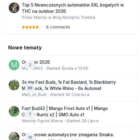
Top 5 Nowoczesnych automatów XXL bogatych w
THC na outdoor 2026
Przez
Macky
w
Blog Konopny Trawka
6 comments
Nowe tematy
Outdoor 2026
2
Marcel852
· Started
Środa o 13:50
3x mix Fast Buds, 1x Fat Bastard, 1x Blackberry
88
Moonrock, 1x White Rhino - 6x Automat
Men_of_Rust
· Started
30 Czerwca
Fast Bud42 | Mango Frost Auto x1 | Mango
7
Cherry Runtz x2 | GMO Auto x1
Wesoły Ogród Aliena
· Started
28 Lipca
Outdoorowe automatyczne zmagania Smaka.
10