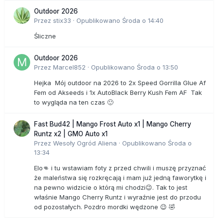
Outdoor 2026
Przez
stix33
·
Opublikowano
Środa o 14:40
Śliczne
Outdoor 2026
Przez
Marcel852
·
Opublikowano
Środa o 13:50
Hejka Mój outdoor na 2026 to 2x Speed Gorrilla Glue Af
Fem od Akseeds i 1x AutoBlack Berry Kush Fem AF Tak
to wygląda na ten czas 🙂
Fast Bud42 | Mango Frost Auto x1 | Mango Cherry
Runtz x2 | GMO Auto x1
Przez
Wesoły Ogród Aliena
·
Opublikowano
Środa o
13:34
Elo👊 i tu wstawiam foty z przed chwili i muszę przyznać
że maleństwa się rozkręcają i mam już jedną faworytkę i
na pewno widzicie o którą mi chodzi😉. Tak to jest
właśnie Mango Cherry Runtz i wyraźnie jest do przodu
od pozostałych. Pozdro mordki wędzone 😉 🤣