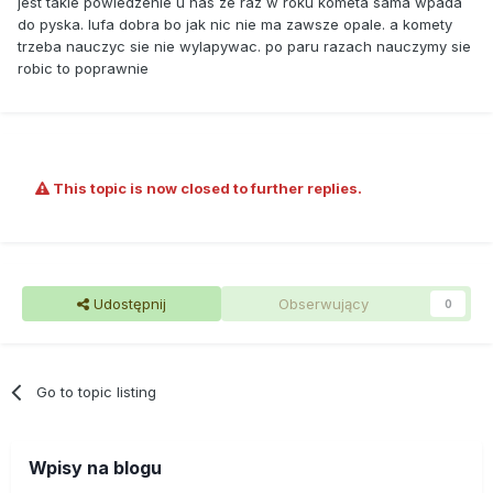
jest takie powiedzenie u nas ze raz w roku kometa sama wpada
do pyska. lufa dobra bo jak nic nie ma zawsze opale. a komety
trzeba nauczyc sie nie wylapywac. po paru razach nauczymy sie
robic to poprawnie
This topic is now closed to further replies.
Udostępnij
Obserwujący
0
Go to topic listing
Wpisy na blogu