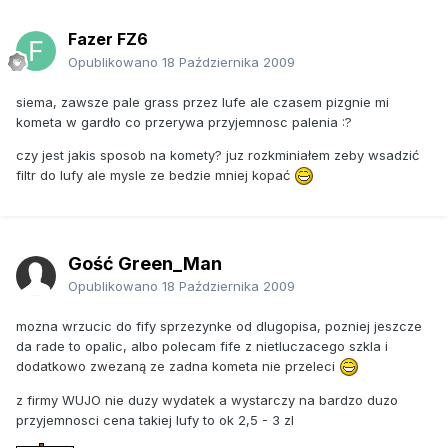
Fazer FZ6
Opublikowano
18 Października 2009
siema, zawsze pale grass przez lufe ale czasem pizgnie mi
kometa w gardło co przerywa przyjemnosc palenia :?
czy jest jakis sposob na komety? juz rozkminiałem zeby wsadzić
filtr do lufy ale mysle ze bedzie mniej kopać
Gość Green_Man
Opublikowano
18 Października 2009
mozna wrzucic do fify sprzezynke od dlugopisa, pozniej jeszcze
da rade to opalic, albo polecam fife z nietluczacego szkla i
dodatkowo zwezaną ze zadna kometa nie przeleci
z firmy WUJO nie duzy wydatek a wystarczy na bardzo duzo
przyjemnosci cena takiej lufy to ok 2,5 - 3 zl