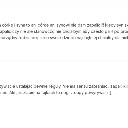
 córke i syna to ani córce ani synowi nie dam zapalic !!! kiedy syn 
palic czy nie ale stanowczo nie chciałbym aby czesto palił! po pro
rządny rodzic boji sie o swoje dzieci i najchętniej chciałby dla nic
wiscie ustalajac pewnie reguly. Nie ma sensu zabraniac.. zapalil kilk
dziec. Ale jak zlapie na fajkach to nogi z dupy powyrywam ;]