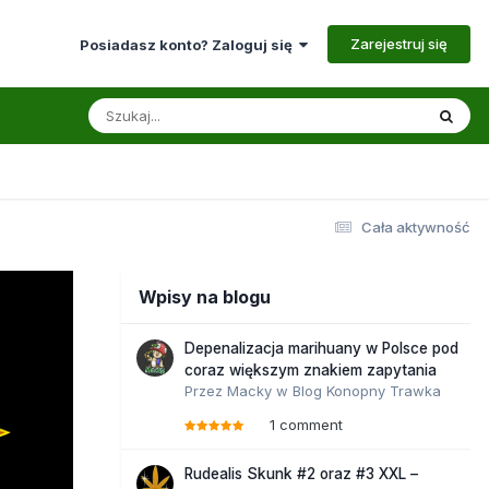
Zarejestruj się
Posiadasz konto? Zaloguj się
Cała aktywność
Wpisy na blogu
Depenalizacja marihuany w Polsce pod
coraz większym znakiem zapytania
Przez
Macky
w
Blog Konopny Trawka
1 comment
Rudealis Skunk #2 oraz #3 XXL –