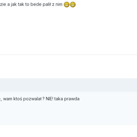
ie a jak tak to bede palił z nim
, wam ktoś pozwalał ? NIE! taka prawda