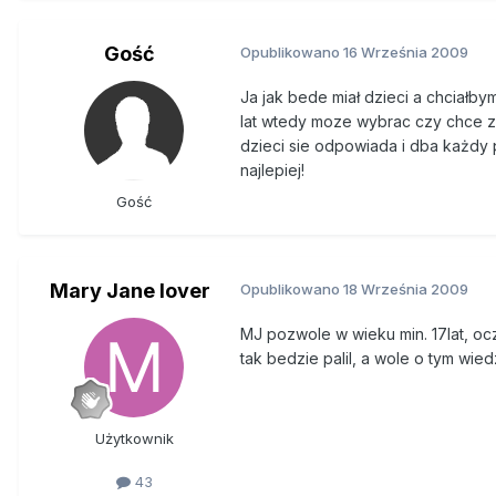
Gość
Opublikowano
16 Września 2009
Ja jak bede miał dzieci a chciałbym
lat wtedy moze wybrac czy chce za
dzieci sie odpowiada i dba każdy po
najlepiej!
Gość
Mary Jane lover
Opublikowano
18 Września 2009
MJ pozwole w wieku min. 17lat, oczy
tak bedzie palil, a wole o tym wie
Użytkownik
43