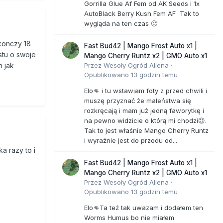
Gorrilla Glue Af Fem od AK Seeds i 1x
AutoBlack Berry Kush Fem AF Tak to
wygląda na ten czas 🙂
skonczy 18
Fast Bud42 | Mango Frost Auto x1 |
stu o swoje
Mango Cherry Runtz x2 | GMO Auto x1
Przez
Wesoły Ogród Aliena
·
h jak
Opublikowano
13 godzin temu
Elo👊 i tu wstawiam foty z przed chwili i
muszę przyznać że maleństwa się
rozkręcają i mam już jedną faworytkę i
na pewno widzicie o którą mi chodzi😉.
Tak to jest właśnie Mango Cherry Runtz
i wyraźnie jest do przodu od...
a razy to i
Fast Bud42 | Mango Frost Auto x1 |
Mango Cherry Runtz x2 | GMO Auto x1
Przez
Wesoły Ogród Aliena
·
Opublikowano
13 godzin temu
Elo👊Ta też tak uwazam i dodałem ten
Worms Humus bo nie miałem