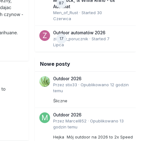
Moonrock, 1x White Rhino - 6x
lezny,
87
Automat
zdajac
Men_of_Rust
· Started
30
ch czynow -
Czerwca
arihuane.
Outdoor automatów 2026
zielony_porucznik
17
· Started
7
Lipca
Nowe posty
Outdoor 2026
Przez
stix33
·
Opublikowano
12 godzin
 to
temu
Śliczne
Outdoor 2026
Przez
Marcel852
·
Opublikowano
13
godzin temu
Hejka Mój outdoor na 2026 to 2x Speed