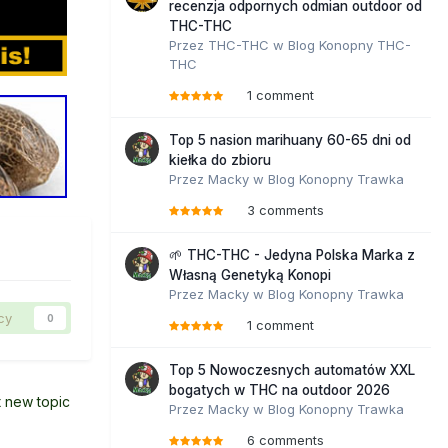
recenzja odpornych odmian outdoor od
THC-THC
Przez
THC-THC
w
Blog Konopny THC-
THC
1 comment
Top 5 nasion marihuany 60-65 dni od
kiełka do zbioru
Przez
Macky
w
Blog Konopny Trawka
3 comments
🌱 THC-THC - Jedyna Polska Marka z
Własną Genetyką Konopi
Przez
Macky
w
Blog Konopny Trawka
cy
0
1 comment
Top 5 Nowoczesnych automatów XXL
bogatych w THC na outdoor 2026
t new topic
Przez
Macky
w
Blog Konopny Trawka
6 comments