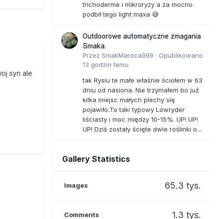
trichoderme i mikroryzy a za mocno
podbił tego light maxa 😅
Outdoorowe automatyczne zmagania
Smaka.
Przez
SmakMaroca999
·
Opublikowano
13 godzin temu
oj syn ale
tak Rysiu te małe właśnie ściołem w 63
dniu od nasiona. Nie trzymałem bo już
kilka miejsc małych plechy się
pojawiło.To taki typowy Lowryder
liściasty i moc między 10-15%. UP! UP!
UP! Dziś zostały ścięte dwie roślinki o...
Gallery Statistics
65.3 tys.
Images
1.3 tys.
Comments