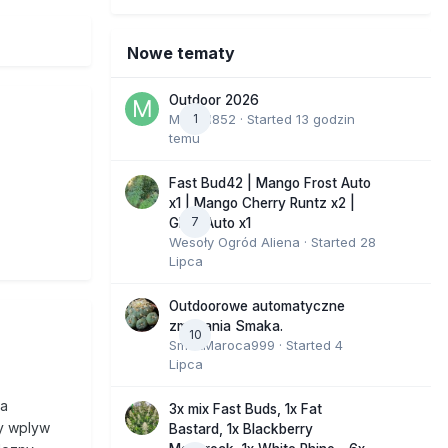
Nowe tematy
Outdoor 2026
Marcel852
1
· Started
13 godzin
temu
Fast Bud42 | Mango Frost Auto
x1 | Mango Cherry Runtz x2 |
7
GMO Auto x1
Wesoły Ogród Aliena
· Started
28
Lipca
Outdoorowe automatyczne
zmagania Smaka.
10
SmakMaroca999
· Started
4
Lipca
sa
3x mix Fast Buds, 1x Fat
y wplyw
Bastard, 1x Blackberry