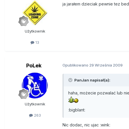
ja jarałem dzieciak pewnie tez bedz
Użytkownik
13
PoLek
Opublikowano
29 Września 2009
PanJan napisał(a):
haha, możecie pozwalać lub nie
Użytkownik
:bigblant:
263
Nic dodac, nic ujac :wink: