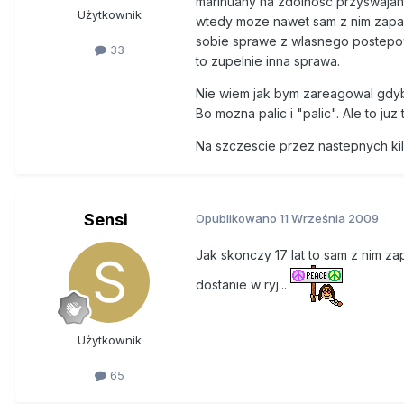
marihuany na zdolnosc przyswajani
Użytkownik
wtedy moze nawet sam z nim zapal
sobie sprawe z wlasnego postepo
33
to zupelnie inna sprawa.
Nie wiem jak bym zareagowal gdybym
Bo mozna palic i "palic". Ale to juz
Na szczescie przez nastepnych kil
Sensi
Opublikowano
11 Września 2009
Jak skonczy 17 lat to sam z nim za
dostanie w ryj...
Użytkownik
65