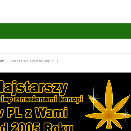
wum
Wasze dzieci a konopie :D