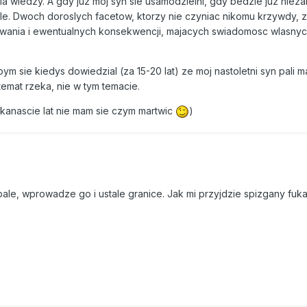
a wiedzy. A gdy juz moj syn sie usamodzielni, gdy bedzie juz nieza
e. Dwoch doroslych facetow, ktorzy nie czyniac nikomu krzywdy, 
wania i ewentualnych konsekwencji, majacych swiadomosc wlasny
 sie kiedys dowiedzial (za 15-20 lat) ze moj nastoletni syn pali m
 temat rzeka, nie w tym temacie.
kanascie lat nie mam sie czym martwic
)
pale, wprowadze go i ustale granice. Jak mi przyjdzie spizgany fuka