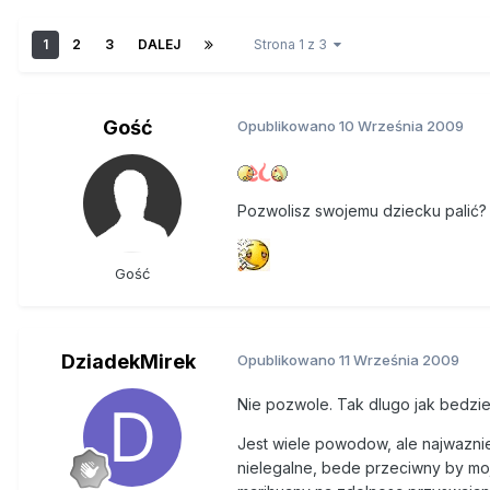
1
2
3
DALEJ
Strona 1 z 3
Gość
Opublikowano
10 Września 2009
Pozwolisz swojemu dziecku palić
Gość
DziadekMirek
Opublikowano
11 Września 2009
Nie pozwole. Tak dlugo jak bedzi
Jest wiele powodow, ale najwaznie
nielegalne, bede przeciwny by mo