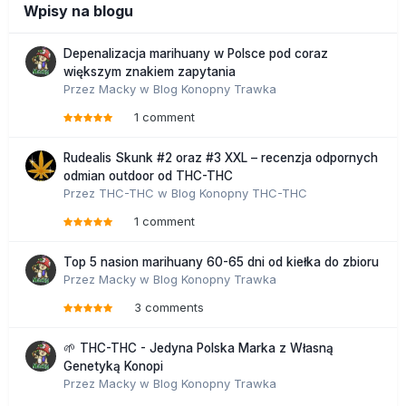
Wpisy na blogu
Depenalizacja marihuany w Polsce pod coraz
większym znakiem zapytania
Przez
Macky
w
Blog Konopny Trawka
1 comment
Rudealis Skunk #2 oraz #3 XXL – recenzja odpornych
odmian outdoor od THC-THC
Przez
THC-THC
w
Blog Konopny THC-THC
1 comment
Top 5 nasion marihuany 60-65 dni od kiełka do zbioru
Przez
Macky
w
Blog Konopny Trawka
3 comments
🌱 THC-THC - Jedyna Polska Marka z Własną
Genetyką Konopi
Przez
Macky
w
Blog Konopny Trawka