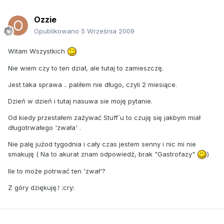
Ozzie
Opublikowano
5 Września 2009
Witam Wszystkich
Nie wiem czy to ten dział, ale tutaj to zamieszczę.
Jest taka sprawa .. paliłem nie długo, czyli 2 miesiące.
Dzień w dzień i tutaj nasuwa sie moję pytanie.
Od kiedy przestałem zażywać Stuff`u to czuję się jakbym miał
długotrwałego 'zwała' .
Nie palę jużod tygodnia i cały czas jestem senny i nic mi nie
smakuję ( Na to akurat znam odpowiedź, brak "Gastrofazy"
)
Ile to może potrwać ten 'zwał'?
Z góry dziękuję.! :cry: