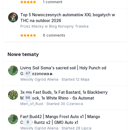
1 comment
Top 5 Nowoczesnych automatów XXL bogatych w
THC na outdoor 2026
Przez
Macky
w
Blog Konopny Trawka
6 comments
Nowe tematy
Living Soil Soma's sacred soil | Holy Punch od
47
GHS sezonowa🔥
Wesoły Ogród Aliena
· Started
12 Maja
3x mix Fast Buds, 1x Fat Bastard, 1x Blackberry
96
Moonrock, 1x White Rhino - 6x Automat
Men_of_Rust
· Started
30 Czerwca
Fast Bud42 | Mango Frost Auto x1 | Mango
8
Cherry Runtz x2 | GMO Auto x1
Wesoły Ogród Aliena
· Started
28 Lipca