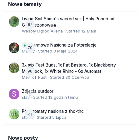
Nowe tematy
Living Soil Soma's sacred soil | Holy Punch od
62
GHS sezonowa🔥
Wesoły Ogród Aliena
· Started
12 Maja
Darmowe Nasiona za Fotorelacje
70
Macky
· Started
8 Maja 2024
3x mix Fast Buds, 1x Fat Bastard, 1x Blackberry
98
Moonrock, 1x White Rhino - 6x Automat
Men_of_Rust
· Started
30 Czerwca
Zdjecia outdoor
0
slav
· Started
13 godzin temu
Półautomaty nasiona z thc-thc
41
stix33
· Started
5 Lipca
Nowe posty