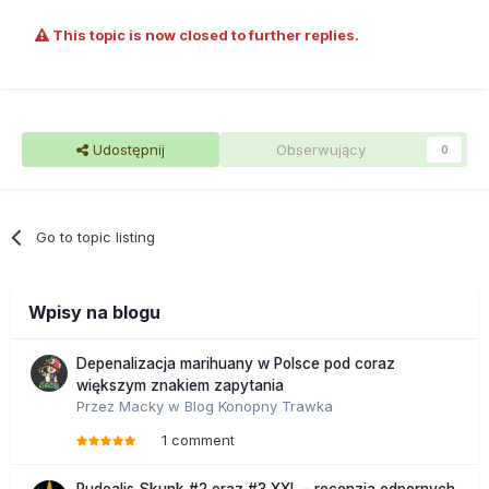
This topic is now closed to further replies.
Udostępnij
Obserwujący
0
Go to topic listing
Wpisy na blogu
Depenalizacja marihuany w Polsce pod coraz
większym znakiem zapytania
Przez
Macky
w
Blog Konopny Trawka
1 comment
Rudealis Skunk #2 oraz #3 XXL – recenzja odpornych