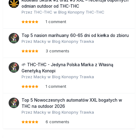
odmian outdoor od THC-THC
Przez
THC-THC
w
Blog Konopny THC-THC
1 comment
Top 5 nasion marihuany 60-65 dni od kiełka do zbioru
Przez
Macky
w
Blog Konopny Trawka
3 comments
🌱 THC-THC - Jedyna Polska Marka z Własną
Genetyką Konopi
Przez
Macky
w
Blog Konopny Trawka
1 comment
Top 5 Nowoczesnych automatów XXL bogatych w
THC na outdoor 2026
Przez
Macky
w
Blog Konopny Trawka
6 comments