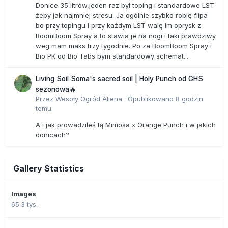
Donice 35 litrów,jeden raz był toping i standardowe LST
żeby jak najmniej stresu. Ja ogólnie szybko robię flipa
bo przy topingu i przy każdym LST walę im oprysk z
BoomBoom Spray a to stawia je na nogi i taki prawdziwy
weg mam maks trzy tygodnie. Po za BoomBoom Spray i
Bio PK od Bio Tabs bym standardowy schemat...
Living Soil Soma's sacred soil | Holy Punch od GHS
sezonowa🔥
Przez
Wesoły Ogród Aliena
·
Opublikowano
8 godzin
temu
A i jak prowadziłeś tą Mimosa x Orange Punch i w jakich
donicach?
Gallery Statistics
Images
65.3 tys.