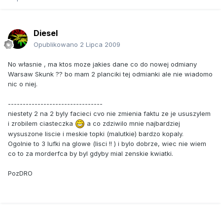
Diesel
Opublikowano
2 Lipca 2009
No własnie , ma ktos moze jakies dane co do nowej odmiany
Warsaw Skunk ?? bo mam 2 planciki tej odmianki ale nie wiadomo
nic o niej.
--------------------------------
niestety 2 na 2 byly facieci cvo nie zmienia faktu ze je ususzylem
i zrobilem ciasteczka
a co zdziwilo mnie najbardziej
wysuszone liscie i meskie topki (malutkie) bardzo kopaly.
Ogolnie to 3 lufki na glowe (lisci !! ) i bylo dobrze, wiec nie wiem
co to za morderfca by byl gdyby mial zenskie kwiatki.
PozDRO