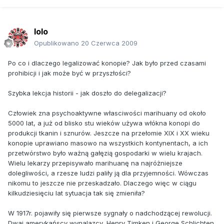
lolo
Opublikowano
20 Czerwca 2009
Po co i dlaczego legalizować konopie? Jak było przed czasami
prohibicji i jak może być w przyszłości?
Szybka lekcja historii - jak doszło do delegalizacji?
Człowiek zna psychoaktywne własciwości marihuany od około
5000 lat, a już od blisko stu wieków używa włókna konopi do
produkcji tkanin i sznurów. Jeszcze na przełomie XIX i XX wieku
konopie uprawiano masowo na wszystkich kontynentach, a ich
przetwórstwo było ważną gałęzią gospodarki w wielu krajach.
Wielu lekarzy przepisywało marihuanę na najróżniejsze
dolegliwości, a rzesze ludzi paliły ją dla przyjemności. Wówczas
nikomu to jeszcze nie przeskadzało. Dlaczego więc w ciągu
kilkudziesięciu lat sytuacja tak się zmieniła?
W 1917r. pojawiły się pierwsze sygnały o nadchodzącej rewolucji.
Dwaj amerykańscy wynalazcy, Henry Timken i George Schlichten