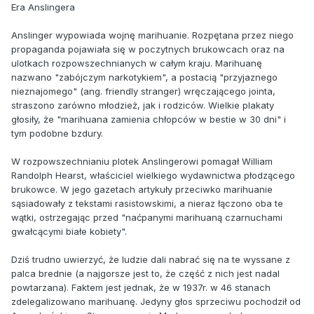
Era Anslingera
Anslinger wypowiada wojnę marihuanie. Rozpętana przez niego
propaganda pojawiała się w poczytnych brukowcach oraz na
ulotkach rozpowszechnianych w całym kraju. Marihuanę
nazwano "zabójczym narkotykiem", a postacią "przyjaznego
nieznajomego" (ang. friendly stranger) wręczającego jointa,
straszono zarówno młodzież, jak i rodziców. Wielkie plakaty
głosiły, że "marihuana zamienia chłopców w bestie w 30 dni" i
tym podobne bzdury.
W rozpowszechnianiu plotek Anslingerowi pomagał William
Randolph Hearst, właściciel wielkiego wydawnictwa płodzącego
brukowce. W jego gazetach artykuły przeciwko marihuanie
sąsiadowały z tekstami rasistowskimi, a nieraz łączono oba te
wątki, ostrzegając przed "naćpanymi marihuaną czarnuchami
gwałcącymi białe kobiety".
Dziś trudno uwierzyć, że ludzie dali nabrać się na te wyssane z
palca brednie (a najgorsze jest to, że część z nich jest nadal
powtarzana). Faktem jest jednak, że w 1937r. w 46 stanach
zdelegalizowano marihuanę. Jedyny głos sprzeciwu pochodził od