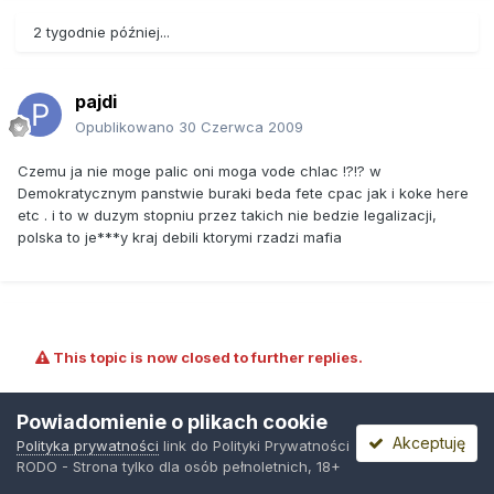
2 tygodnie później...
pajdi
Opublikowano
30 Czerwca 2009
Czemu ja nie moge palic oni moga vode chlac !?!? w
Demokratycznym panstwie buraki beda fete cpac jak i koke here
etc . i to w duzym stopniu przez takich nie bedzie legalizacji,
polska to je***y kraj debili ktorymi rzadzi mafia
This topic is now closed to further replies.
Powiadomienie o plikach cookie
Akceptuję
Polityka prywatności
link do Polityki Prywatności
RODO - Strona tylko dla osób pełnoletnich, 18+
Udostępnij
Obserwujący
0