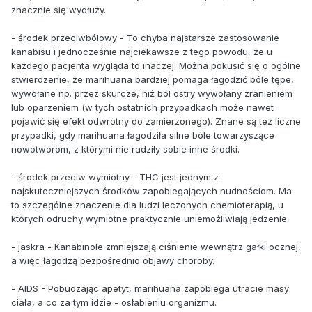
znacznie się wydłuży.
- środek przeciwbólowy - To chyba najstarsze zastosowanie
kanabisu i jednocześnie najciekawsze z tego powodu, że u
każdego pacjenta wygląda to inaczej. Można pokusić się o ogólne
stwierdzenie, że marihuana bardziej pomaga łagodzić bóle tępe,
wywołane np. przez skurcze, niż ból ostry wywołany zranieniem
lub oparzeniem (w tych ostatnich przypadkach może nawet
pojawić się efekt odwrotny do zamierzonego). Znane są też liczne
przypadki, gdy marihuana łagodziła silne bóle towarzyszące
nowotworom, z którymi nie radziły sobie inne środki.
- środek przeciw wymiotny - THC jest jednym z
najskuteczniejszych środków zapobiegających nudnościom. Ma
to szczególne znaczenie dla ludzi leczonych chemioterapią, u
których odruchy wymiotne praktycznie uniemożliwiają jedzenie.
- jaskra - Kanabinole zmniejszają ciśnienie wewnątrz gałki ocznej,
a więc łagodzą bezpośrednio objawy choroby.
- AIDS - Pobudzając apetyt, marihuana zapobiega utracie masy
ciała, a co za tym idzie - osłabieniu organizmu.