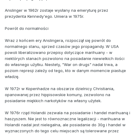
Anslinger w 1962r zostaje wysłany na emeryturę przez
prezydenta Kennedy'ego. Umiera w 1975r.
Powrót do normalności
Wraz z końcem ery Anslingera, rozpoczął się powrót do
normalnego stanu, sprzed czasów jego propagandy. W USA
powoli liberalizowano przepisy dotyczące marihuany - w
niektórych stanach pozwolono na posiadanie niewielkich ilości
do własnego użytku. Niestety, "War on drugs" nadal trwa, a
poziom represji zależy od tego, kto w danym momencie piastuje
władzę.
W 1972r w Kopenhadze na obszarze dzielnicy Christiania,
opanowanej przez hippisowskie komuny, zezwolono na
posiadanie miękkich narkotyków na własny użytek.
W 1976r rząd Holandii zezwala na posiadanie i handel marihuaną i
haszyszem. Nie jest to równoznaczne legalizacji - marihuana w
Holandii nadal jest nielegalna, ale posiadanie do 30g i handel w
wyznaczonych do tego celu miejscach są tolerowane przez