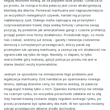
Reguły ekonomii mówią, że za popytem idzie podaż. Oznacza to
po prostu, że rosnąca liczba palaczy jest coraz atrakcyjniejszą
klientelą dla dilerów. Ponieważ marihuana jest najpopularniejsza
ze wszystkich nielegalnych używek, handel nią przynosi
najłatwiejszy zysk. Dlatego mafia zajmująca się przemytem i
rozprowadzaniem trawki zbija wielką fortunę i umacnia swoją
pozycję, by podobnie jak amerykańskie gangi z czasów prohibicji,
przejąć potem inne formy działalności. Przedsmak tego, co może
nas czekać, widzimy już dzisiaj - gazety i telewizja codziennie
donoszą o schwytanych przestępcach, którzy parali się
przemytem lub uprawą marihuany, a zazwyczaj ich działaność nie
ograniczała się tylko do tego. Niestety, ci złapani, to tylko
wierzchołek góry lodowej, gdzyż policja po prostu nie jest w
stanie śledzić reszty kryminalistów.
Jednym ze sposobów na zmniejszenie tego problemu jest
legalizacja marihuany. Dziś handlarze po opanowaniu nowego
terenu, dyktują dowolne ceny, bo dobrze wiedzą, że palacze
mogą kupić trawkę tylko u nich. Zjawisko konkurencji nie istnieje
na czarnym rynku, bo wszystkie porachunki załatwia sie tu siłą.
Gdy handel trawką zostanie objęty regułami wolnego rynku, po
prostu przestanie być opłacalny dla mafii. W ten sposób możemy
odciąć przestępcom główne źródło dochodów.