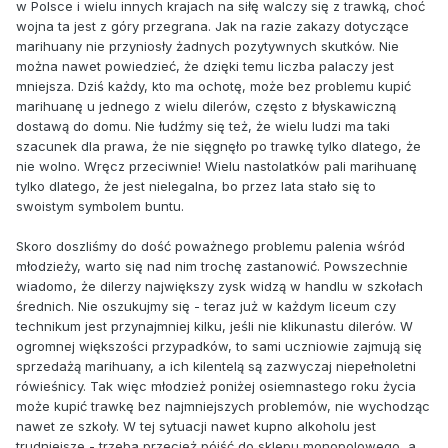
w Polsce i wielu innych krajach na siłę walczy się z trawką, choć
wojna ta jest z góry przegrana. Jak na razie zakazy dotyczące
marihuany nie przyniosły żadnych pozytywnych skutków. Nie
można nawet powiedzieć, że dzięki temu liczba palaczy jest
mniejsza. Dziś każdy, kto ma ochotę, może bez problemu kupić
marihuanę u jednego z wielu dilerów, często z błyskawiczną
dostawą do domu. Nie łudźmy się też, że wielu ludzi ma taki
szacunek dla prawa, że nie sięgnęło po trawkę tylko dlatego, że
nie wolno. Wręcz przeciwnie! Wielu nastolatków pali marihuanę
tylko dlatego, że jest nielegalna, bo przez lata stało się to
swoistym symbolem buntu.
Skoro doszliśmy do dość poważnego problemu palenia wśród
młodzieży, warto się nad nim trochę zastanowić. Powszechnie
wiadomo, że dilerzy największy zysk widzą w handlu w szkołach
średnich. Nie oszukujmy się - teraz już w każdym liceum czy
technikum jest przynajmniej kilku, jeśli nie klikunastu dilerów. W
ogromnej większości przypadków, to sami uczniowie zajmują się
sprzedażą marihuany, a ich kilentelą są zazwyczaj niepełnoletni
rówieśnicy. Tak więc młodzież poniżej osiemnastego roku życia
może kupić trawkę bez najmniejszych problemów, nie wychodząc
nawet ze szkoły. W tej sytuacji nawet kupno alkoholu jest
trudniejsze - trzeba przecież pójść do sklepu monopolowego, a