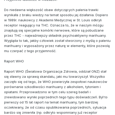
Do niedawna większość obaw dotyczących palenia trawki
wynikała z braku wiedzy na temat sposobu jej działania. Dopiero
w 1989r. naukowcy z Akademii Medycznej w St. Louis odkryli
receptor reagujący na THC. Oznacza to, że w naszym mózgu
znajdują się specjalne komórki nerwowe, które są pobudzane
przez THC - najważniejszy składnik psychoaktywny marihuany.
Wygląda to tak, jakby człowiek został stworzony z myślą o paleniu
marihuany i wyposażony przez naturę w elementy, które pozwolą
mu czerpać z tego przyjemność.
Raport WHO
Raport WHO (Światowa Organizacja Zdrowia, oddział ONZ) stał
się sławny za sprawą skandalu, jaki mu towarzyszył. Wszystko
zaczęło się od tego, że WHO powierzyła zespołowi naukowców
porównanie szkodliwości marihuany z alkoholem, tytoniem i
opiatami. Przeprowadzono w tym celu szereg badań i
zrewidowano wyniki poprzednich tego typu doświadczeń. Był to
pierwszy od 15 lat raport na temat marihuany, tym bardziej
oczekiwany, że od czasu opublikowania poprzednich, sytuacja
bardzo się zmieniła (np. odkryto wspomniany już receptor