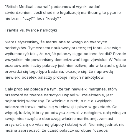
"British Medical Journal" podsumował wyniki badań
stwierdzeniem: Jeśli chodzi o legalizację marihuany, to pytanie
nie brzmi "czy?", lecz "kiedy?".
Trawka vs. twarde narkotyki
Nieraz słyszeliśmy, że marihuana to wstęp do twardych
narkotyków. Tymczasem naukowcy przeczą tej teorii. Jak więc
wytłumaczyć fakt, że część palaczy sięga po inne środki? Przede
wszystkim nie powinniśmy demonizować tego zjawiska. W Polsce
oszacowanie liczby palaczy jest niemożliwe, ale w krajach, gdzie
prowadzi się tego typu badania, okazuje się, że naprawdę
niewielki odsetek palaczy próbuje innych narkotyków.
Cały problem polega na tym, że ten niewielki margines, który
przeszedł na twarde narkotyki i wpadł w uzależnienie, jest
najbardziej widoczny. To właśnie o nich, a nie o zwykłych
palaczach trawki mówi się w telewizji i pisze w gazetach. Co
więcej, ludzie, którzy po odwyku zerwali z nałogiem, całą winą za
swoje nieszczęście obarczają właśnie marihuanę, zamiast
przyznać się do własnej głupoty i słabej woli. Niemniej jednak nie
można zaprzeczyć, że część palaczy spróbuje "czegoś