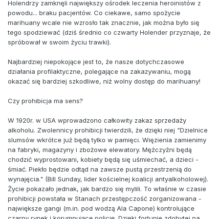
Holendrzy zamknęli największy ośrodek leczenia heroinistów z
powodu... braku pacjentów. Co ciekawe, samo spożycie
marihuany wcale nie wzrosło tak znacznie, jak można było się
tego spodziewać (dziś średnio co czwarty Holender przyznaje, że
spróbował w swoim życiu trawki).
Najbardziej niepokojące jest to, że nasze dotychczasowe
działania profilaktyczne, polegające na zakazywaniu, mogą
okazać się bardziej szkodliwe, niż wolny dostęp do marihuany!
Czy prohibicja ma sens?
W 1920r. w USA wprowadzono całkowity zakaz sprzedaży
alkoholu. Zwolennicy prohibicji twierdzili, że dzięki niej "Dzielnice
slumsów wkrótce już będą tylko w pamięci. Więzienia zamienimy
na fabryki, magazyny i zbożowe elewatory. Mężczyźni będą
chodzić wyprostowani, kobiety będą się uśmiechać, a dzieci -
śmiać. Piekło będzie odtąd na zawsze pustą przestrzenią do
wynajęcia." (Bill Sunday, lider kościelnej koalicji antyalkoholowej).
Życie pokazało jednak, jak bardzo się mylili. To właśnie w czasie
prohibicji powstała w Stanach przestępczość zorganizowana -
największe gangi (m.in. pod wodzą Ala Capone) kontrolujące
czarny rynek i korumpujące policję. Dzięki fortunie zdobytej na