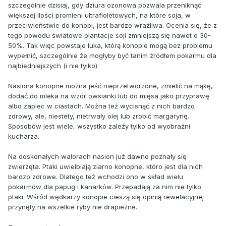
szczególnie dzisiaj, gdy dziura ozonowa pozwala przeniknąć
większej ilości promieni ultrafioletowych, na które soja, w
przeciwieństwie do konopi, jest bardzo wrażliwa. Ocenia się, że z
tego powodu światowe plantacje soji zmniejszą się nawet o 30-
50%. Tak więc powstaje luka, którą konopie mogą bez problemu
wypełnić, szczególnie że mogłyby być tanim źródłem pokarmu dla
najbiedniejszych (i nie tylko).
Nasiona konopne można jeść nieprzetworzone, zmielić na mąkę,
dodać do mleka na wzór owsianki lub do mięsa jako przyprawę
albo zapiec w ciastach. Można też wycisnąć z nich bardzo
zdrowy, ale, niestety, nietrwały olej lub zrobić margarynę.
Sposobów jest wiele, wszystko zależy tylko od wyobraźni
kucharza.
Na doskonałych walorach nasion już dawno poznały się
zwierzęta. Ptaki uwielbiają ziarno konopne, któro jest dla nich
bardzo zdrowe. Dlatego też wchodzi ono w skład wielu
pokarmów dla papug i kanarków. Przepadają za nim nie tylko
ptaki. Wśród wędkarzy konopie cieszą się opinią rewelacyjnej
przynęty na wszelkie ryby nie drapieżne.