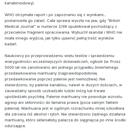
kanabinoidowy).
WHO otrzymała raport i po zapoznaniu się z wynikami...
postanowiła go zataić. Cała sprawa wyszła na jaw, gdy "British
Medical Journal" w numerze 2/98 opublikował pochodzący z
przecieków fragment opracowania. Wybuchł skandal i WHO nie
miała innego wyjścia, jak tylko ujawnić pełną treść wyników
badań.
Naukowcy po przeprowadzeniu wielu testów i sprawdzeniu
wiarygodności wcześniejszych doświadczeń, ogłosili że: Przez
5000 lat nie zanotowano ani jednego przypadku śmiertelnego
przedawkowania marihuany (najprawdopodobniej
przedawkowanie poprzez palenie jest niemożliwe). Nie
stwierdzono, by palenie kanabisu, nawet w duzych ilościach, w
zauważalny sposób uszkadzało ludzki mózg lub trwale
upośledzało psychikę. Palenie marihuany nie powoduje wzrostu
agresji ani skłonności do łamania prawa (poza samym faktem
palenia). Marihuana jest w ogólnym rozrachunku mniej szkodliwa
dla zdrowia niż alkohol i tytoń. Nie stwierdzono żadnego działania
marihuany, któro skłaniałoby palacza do sięgnięcia po inne środki
odurzające.