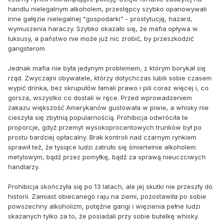
handlu nielegalnym alkoholem, przestępcy szybko opanowywali
inne gałęzie nielegalnej "gospodarki" - prostytucję, hazard,
wymuszenia haraczy. Szybko okazało się, że mafia opływa w
luksusy, a państwo nie może już nic zrobić, by przeszkodzić
gangsterom.
Jednak mafia nie była jedynym problemem, z którym borykał się
rząd. Zwyczajni obywatele, którzy dotychczas lubili sobie czasem
wypić drinka, bez skrupułów łamali prawo i pili coraz więcej i, co
gorsza, wszystko co dostali w ręce. Przed wprowadzeniem
zakazu większość Amerykanów gustowała w piwie, a whisky nie
cieszyła się zbytnią popularnością. Prohibicja odwróciła te
proporcje, gdyż przemyt wysokoprocentowych trunków był po
prostu bardziej opłacalny. Brak kontroli nad czarnym rynkiem
sprawił też, że tysiące ludzi zatruło się śmiertelnie alkoholem
metylowym, bądź przez pomyłkę, bądź za sprawą nieuczciwych
handlarzy.
Prohibicja skończyła się po 13 latach, ale jej skutki nie przeszły do
historii. Zamiast obiecanego raju na ziemi, pozostawiła po sobie
powszechny alkoholizm, potężne gangi i więzienia pełne ludzi
skazanych tylko za to, że posiadali przy sobie butelkę whisky.