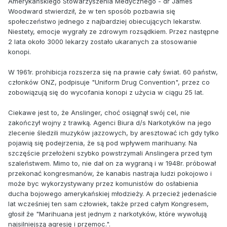
Amerykańskiego Stowarzyszenia Medycznego - dr James
Woodward stwierdził, że w ten sposób pozbawia się
społeczeństwo jednego z najbardziej obiecujących lekarstw.
Niestety, emocje wygrały ze zdrowym rozsądkiem. Przez następne
2 lata około 3000 lekarzy zostało ukaranych za stosowanie
konopi.
W 1961r. prohibicja rozszerza się na prawie cały świat. 60 państw,
członków ONZ, podpisuje "Uniform Drug Convention", przez co
zobowiązują się do wycofania konopi z użycia w ciągu 25 lat.
Ciekawe jest to, że Anslinger, choć osiągnął swój cel, nie
zakończył wojny z trawką. Agenci Biura d/s Narkotyków na jego
zlecenie śledzili muzyków jazzowych, by aresztować ich gdy tylko
pojawią się podejrzenia, że są pod wpływem marihuany. Na
szczęście przełożeni szybko powstrzymali Anslingera przed tym
szaleństwem. Mimo to, nie dał on za wygraną i w 1948r. próbował
przekonać kongresmanów, że kanabis nastraja ludzi pokojowo i
może byc wykorzystywany przez komunistów do osłabienia
ducha bojowego amerykańskiej młodzieży. A przecież jedenaście
lat wcześniej ten sam człowiek, także przed całym Kongresem,
głosił że "Marihuana jest jednym z narkotyków, które wywołują
najsilniejszą agresję i przemoc.".