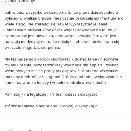
Czas na zmiany!
Jak widać, wszystko wskazuje na to, że przez dziesięciolecia
byliśmy w wielkim błędzie. Niesłusznie oskarżaliśmy marihuanę o
wiele złego, nie starając się nawet wykorzystać jej zalet.
Tymczasem otrzymujemy coraz więcej dowodów na to, że jej
szkodliwość jest niewielka, a co więcej, zwykła "trawka" jest
nadzieją medycyny na to, że najciężej chorym ludziom uda się
wreszcie złagodzić cierpienia.
My też możemy z konopi skorzystać - dostać tanie i niezwykle
trwałe ubrania, oszczędzić lasy wycinane dla papieru, zyskać
wiele nowych miejsc pracy przy uprawie. A przede wszystkim
możemy odebrać przestępcom źródło dochodu i wykorzystać je
samemu, w dużo lepszy i w pełni kontrolowany sposób.
Pamiętaj - na legalizacji TY też możesz skorzystać.
źródło: legalizacjamarihuany (kropka) xt (kropka) pl