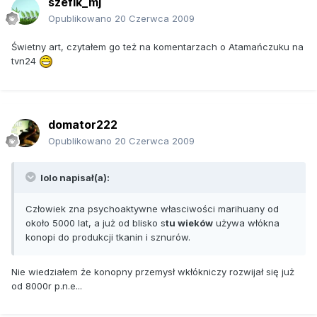
szefik_mj
Opublikowano
20 Czerwca 2009
Świetny art, czytałem go też na komentarzach o Atamańczuku na
tvn24
domator222
Opublikowano
20 Czerwca 2009
lolo napisał(a):
Człowiek zna psychoaktywne własciwości marihuany od
około 5000 lat, a już od blisko s
tu wieków
używa włókna
konopi do produkcji tkanin i sznurów.
Nie wiedziałem że konopny przemysł wkłókniczy rozwijał się już
od 8000r p.n.e...