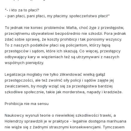
"- i kto za to płaci?
- pan płaci, pani płaci, my płacimy. społeczeństwo płaci!"
To jednak nie koniec problemów. Mafia, choć żyje z przestępstw,
przeciętnemu obywatelowi bezpośrednio nie szkodzi. Pora jednak
zdać sobie sprawę, że koszty prohibicji i tak ponosimy wszyscy.
To z naszych podatków płaci się policjantom, którzy łapią
przestępców i sądom, które ich skazują. Co więcej, przestępcy
odbywający kary w więzieniach też są utrzymywani z naszych
wspólnych pieniędzy.
Legalizacja mogłaby nie tylko zlikwidować wielką gałąź
przestępczości, ale też zwolnić siły policji i sądów zajęte jej
zwalczaniem, by mogły wziąć się za przestępstwa bardziej
szkodliwe społecznie, takie jak morderstwa, napady i kradzieże.
Prohibicja nie ma sensu
Naukowcy wysnuli teorie o niewielkiej szkodliwości trawki, a
Holendrzy sprawdzili je w praktyce - legalnie dostępna marihuana
nie wiąże się z żadnymi strasznymi konsekwencjami. Tymczasem