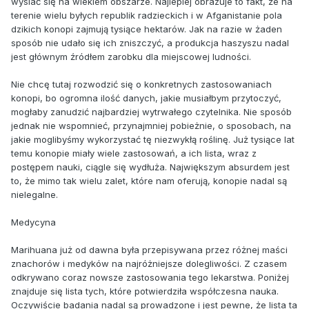
wysiać się na wiekiem obszarze. Najlepiej obrazuje to fakt, że na
terenie wielu byłych republik radzieckich i w Afganistanie pola
dzikich konopi zajmują tysiące hektarów. Jak na razie w żaden
sposób nie udało się ich zniszczyć, a produkcja haszyszu nadal
jest głównym źródłem zarobku dla miejscowej ludności.
Nie chcę tutaj rozwodzić się o konkretnych zastosowaniach
konopi, bo ogromna ilość danych, jakie musiałbym przytoczyć,
mogłaby zanudzić najbardziej wytrwałego czytelnika. Nie sposób
jednak nie wspomnieć, przynajmniej pobieżnie, o sposobach, na
jakie moglibyśmy wykorzystać tę niezwykłą roślinę. Już tysiące lat
temu konopie miały wiele zastosowań, a ich lista, wraz z
postępem nauki, ciągle się wydłuża. Największym absurdem jest
to, że mimo tak wielu zalet, które nam oferują, konopie nadal są
nielegalne.
Medycyna
Marihuana już od dawna była przepisywana przez różnej maści
znachorów i medyków na najróżniejsze dolegliwości. Z czasem
odkrywano coraz nowsze zastosowania tego lekarstwa. Poniżej
znajduje się lista tych, które potwierdziła współczesna nauka.
Oczywiście badania nadal są prowadzone i jest pewne, że lista ta