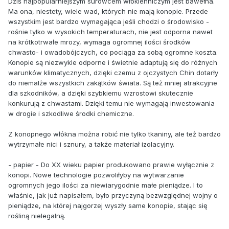
Dziś najpopularniejszym surowcem włókienniczym jest bawełna.
Ma ona, niestety, wiele wad, których nie mają konopie. Przede
wszystkim jest bardzo wymagająca jeśli chodzi o środowisko -
rośnie tylko w wysokich temperaturach, nie jest odporna nawet
na krótkotrwałe mrozy, wymaga ogromnej ilości środków
chwasto- i owadobójczych, co pociąga za sobą ogromne koszta.
Konopie są niezwykle odporne i świetnie adaptują się do różnych
warunków klimatycznych, dzięki czemu z ojczystych Chin dotarły
do niemalże wszystkich zakątków świata. Są też mniej atrakcyjne
dla szkodników, a dzięki szybkiemu wzrostowi skutecznie
konkurują z chwastami. Dzięki temu nie wymagają inwestowania
w drogie i szkodliwe środki chemiczne.
Z konopnego włókna można robić nie tylko tkaniny, ale też bardzo
wytrzymałe nici i sznury, a także materiał izolacyjny.
- papier - Do XX wieku papier produkowano prawie wyłącznie z
konopi. Nowe technologie pozwoliłyby na wytwarzanie
ogromnych jego ilości za niewiarygodnie małe pieniądze. I to
właśnie, jak już napisałem, było przyczyną bezwzględnej wojny o
pieniądze, na której najgorzej wyszły same konopie, stając się
rośliną nielegalną.