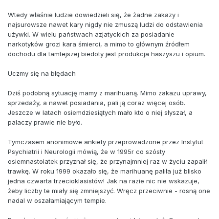
Wtedy właśnie ludzie dowiedzieli się, że żadne zakazy i
najsurowsze nawet kary nigdy nie zmuszą ludzi do odstawienia
używki. W wielu państwach azjatyckich za posiadanie
narkotyków grozi kara śmierci, a mimo to głównym źródłem
dochodu dla tamtejszej biedoty jest produkcja haszyszu i opium.
Uczmy się na błędach
Dziś podobną sytuację mamy z marihuaną. Mimo zakazu uprawy,
sprzedaży, a nawet posiadania, pali ją coraz więcej osób.
Jeszcze w latach osiemdziesiątych mało kto o niej słyszał, a
palaczy prawie nie było.
Tymczasem anonimowe ankiety przeprowadzone przez Instytut
Psychiatrii i Neurologii mówią, że w 1995r co szósty
osiemnastolatek przyznał się, że przynajmniej raz w życiu zapalił
trawkę. W roku 1999 okazało się, że marihuanę paliła już blisko
jedna czwarta trzecioklasistów! Jak na razie nic nie wskazuje,
żeby liczby te miały się zmniejszyć. Wręcz przeciwnie - rosną one
nadal w oszałamiającym tempie.