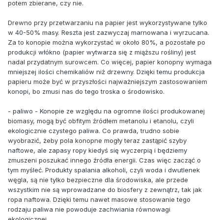
potem zbierane, czy nie.
Drewno przy przetwarzaniu na papier jest wykorzystywane tylko
w 40-50% masy. Reszta jest zazwyczaj marnowana i wyrzucana.
Za to konopie można wykorzystać w około 80%, a pozostałe po
produkcji włókno (papier wytwarza się z miąższu rośliny) jest
nadal przydatnym surowcem. Co więcej, papier konopny wymaga
mniejszej ilości chemikaliów niż drzewny. Dzięki temu produkcja
papieru może być w przyszłości najważniejszym zastosowaniem
konopi, bo zmusi nas do tego troska o środowisko.
- paliwo - Konopie ze względu na ogromne ilości produkowanej
biomasy, mogą być obfitym źródłem metanolu i etanolu, czyli
ekologicznie czystego paliwa. Co prawda, trudno sobie
wyobrazić, żeby pola konopne mogły teraz zastąpić szyby
naftowe, ale zapasy ropy kiedyś się wyczerpią i będziemy
zmuszeni poszukać innego źródła energii. Czas więc zacząć o
tym myśleć. Produkty spalania alkoholi, czyli woda i dwutlenek
węgla, są nie tylko bezpieczne dla środowiska, ale przede
wszystkim nie są wprowadzane do biosfery z zewnątrz, tak jak
ropa naftowa. Dzięki temu nawet masowe stosowanie tego
rodzaju paliwa nie powoduje zachwiania równowagi
ekologicznej.