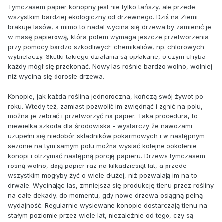
Tymczasem papier konopny jest nie tylko tańszy, ale przede
wszystkim bardziej ekologiczny od drzewnego. Dziś na Ziemi
brakuje lasów, a mimo to nadal wycina się drzewa by zamienić je
w masę papierową, która potem wymaga jeszcze przetworzenia
przy pomocy bardzo szkodliwych chemikaliów, np. chlorowych
wybielaczy. Skutki takiego działania są opłakane, o czym chyba
każdy mógł się przekonać. Nowy las rośnie bardzo wolno, wolniej
niż wycina się dorosłe drzewa.
Konopie, jak każda roślina jednoroczna, kończą swój żywot po
roku. Wtedy też, zamiast pozwolić im zwiędnąć i zgnić na polu,
można je zebrać i przetworzyć na papier. Taka procedura, to
niewielka szkoda dla środowiska - wystarczy że nawozami
uzupełni się niedobór składników pokarmowych i w następnym
sezonie na tym samym polu można wysiać kolejne pokolenie
konopi i otrzymać następną porcję papieru. Drzewa tymczasem
rosną wolno, dają papier raz na kilkadziesiąt lat, a przede
wszystkim mogłyby żyć o wiele dłużej, niż pozwalają im na to
drwale. Wycinając las, zmniejsza się produkcję tlenu przez rośliny
na całe dekady, do momentu, gdy nowe drzewa osiągną pełną
wydajność. Regularnie wysiewane konopie dostarczają tlenu na
stałym poziomie przez wiele lat, niezależnie od tego, czy są