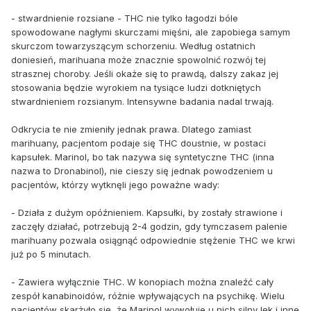
- stwardnienie rozsiane - THC nie tylko łagodzi bóle
spowodowane nagłymi skurczami mięśni, ale zapobiega samym
skurczom towarzyszącym schorzeniu. Według ostatnich
doniesień, marihuana może znacznie spowolnić rozwój tej
strasznej choroby. Jeśli okaże się to prawdą, dalszy zakaz jej
stosowania będzie wyrokiem na tysiące ludzi dotkniętych
stwardnieniem rozsianym. Intensywne badania nadal trwają.
Odkrycia te nie zmieniły jednak prawa. Dlatego zamiast
marihuany, pacjentom podaje się THC doustnie, w postaci
kapsułek. Marinol, bo tak nazywa się syntetyczne THC (inna
nazwa to Dronabinol), nie cieszy się jednak powodzeniem u
pacjentów, którzy wytknęli jego poważne wady:
- Działa z dużym opóźnieniem. Kapsułki, by zostały strawione i
zaczęły działać, potrzebują 2-4 godzin, gdy tymczasem palenie
marihuany pozwala osiągnąć odpowiednie stężenie THC we krwi
już po 5 minutach.
- Zawiera wyłącznie THC. W konopiach można znaleźć cały
zespół kanabinoidów, różnie wpływających na psychikę. Wielu
pacjentów skarżyło się, że Marinol wywołuje u nich silny lęk i inne