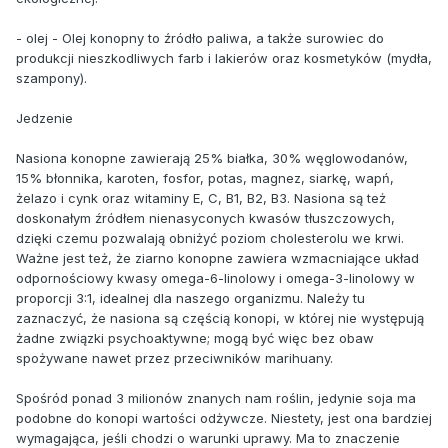
- olej - Olej konopny to źródło paliwa, a także surowiec do
produkcji nieszkodliwych farb i lakierów oraz kosmetyków (mydła,
szampony).
Jedzenie
Nasiona konopne zawierają 25% białka, 30% węglowodanów,
15% błonnika, karoten, fosfor, potas, magnez, siarkę, wapń,
żelazo i cynk oraz witaminy E, C, B1, B2, B3. Nasiona są też
doskonałym źródłem nienasyconych kwasów tłuszczowych,
dzięki czemu pozwalają obniżyć poziom cholesterolu we krwi.
Ważne jest też, że ziarno konopne zawiera wzmacniające układ
odpornościowy kwasy omega-6-linolowy i omega-3-linolowy w
proporcji 3:1, idealnej dla naszego organizmu. Należy tu
zaznaczyć, że nasiona są częścią konopi, w której nie występują
żadne związki psychoaktywne; mogą być więc bez obaw
spożywane nawet przez przeciwników marihuany.
Spośród ponad 3 milionów znanych nam roślin, jedynie soja ma
podobne do konopi wartości odżywcze. Niestety, jest ona bardziej
wymagająca, jeśli chodzi o warunki uprawy. Ma to znaczenie