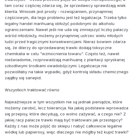
tam coraz częściej zdarza się, że sprzedawcy sprawdzają wiek
klienta. Wniosek jest prosty - rozwiązaniem, przynajmniej
częściowym, dla tego problemu jest też legalizacja. Trzeba tylko
legalny handel marihuaną obłożyć podobnymi do alkoholu
ograniczeniami. Nawet jeśli nie uda się zmniejszyć liczby palaczy
wśród młodzieży, możemy przynajmniej ustrzec wielu młodych
ludzi przed tragicznymi konsekwencjami. Nieraz bowiem zdarza
się, że dilerzy do sprzedawanej trawki dodają toksyczne
chemikalia w celu "wzmocnienia towaru". Często też, nawet
nieświadomie, rozprowadzają marihuanę z plantacji spryskanej
szkodliwymi środkami owadobójczymi. Legalizacja nie
pozwoliłaby na takie wypadki, gdyż kontrolą składu chemicznego
zająłby się sanepid.
Wszystkich traktować równo
Najważniejsze w tym wszystkim nie są jednak pieniądze, które
możemy zarobić, lecz tolerancja. Na jakiej podstawie wprowadza
się przepisy, które decydują, co wolno zażywać, a czego nie? Z
jakiej racji palacze trawki mają być traktowani jak przestępcy?
Każdy z nas może pójść do sklepu i nabyć całkowicie legalnie
wódkę lub papierosy, więc dlaczego nie mógłby też kupić trawki?