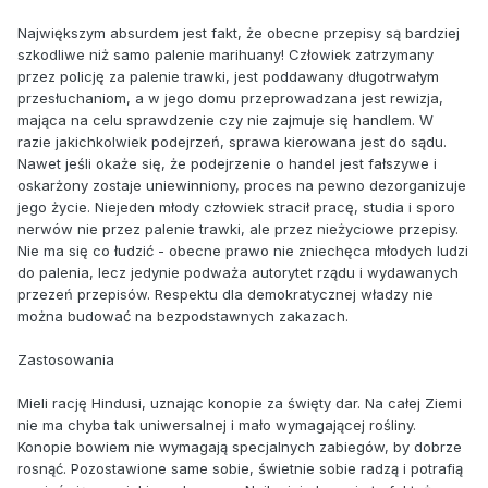
Największym absurdem jest fakt, że obecne przepisy są bardziej
szkodliwe niż samo palenie marihuany! Człowiek zatrzymany
przez policję za palenie trawki, jest poddawany długotrwałym
przesłuchaniom, a w jego domu przeprowadzana jest rewizja,
mająca na celu sprawdzenie czy nie zajmuje się handlem. W
razie jakichkolwiek podejrzeń, sprawa kierowana jest do sądu.
Nawet jeśli okaże się, że podejrzenie o handel jest fałszywe i
oskarżony zostaje uniewinniony, proces na pewno dezorganizuje
jego życie. Niejeden młody człowiek stracił pracę, studia i sporo
nerwów nie przez palenie trawki, ale przez nieżyciowe przepisy.
Nie ma się co łudzić - obecne prawo nie zniechęca młodych ludzi
do palenia, lecz jedynie podważa autorytet rządu i wydawanych
przezeń przepisów. Respektu dla demokratycznej władzy nie
można budować na bezpodstawnych zakazach.
Zastosowania
Mieli rację Hindusi, uznając konopie za święty dar. Na całej Ziemi
nie ma chyba tak uniwersalnej i mało wymagającej rośliny.
Konopie bowiem nie wymagają specjalnych zabiegów, by dobrze
rosnąć. Pozostawione same sobie, świetnie sobie radzą i potrafią