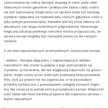
zastosowania tej rośliny. Konopie skupiają w sobie wiele zalet
właściwych innym gatunkom i praktycznie żadna część rośliny
nie jest marnowana. Dzięki temu ich uprawa może być bardziej
wydajna i opłacalna niż hodowla kilku różnych gatunków roślin o
tylko jednym przeznaczeniu. Plantator jest też mniej zależny od
aktualnych cen skupu konkretnych półproduktów. Obserwując
tragiczną sytuację polskiego rolnictwa można przypuszczać, że
uprawa konopi mogłaby być niezwykle pomocna dla naszych
rolników.
A oto lista najważniejszych przemysłowych zastosowań konopi:
- włókno - Konopie dają jedno z najmocniejszych włókien
naturalnych. Nie chodzi tu jedynie o jego wytrzymałość na
zrywanie i przecieranie, ale też wyjątkową odporność na gnicie i
pleśń, dzięki czemu przez wieki było podstawą funkcjonowania
floty. Dziś już prawie nie ma żaglowców, a na pozostałych
produkty syntetyczne z powodzeniem zastąpiły konopne żagle i
liny. Nie oznacza to jednak końca przydatności konopi. Większość
ludzi nadal lubi nosić bardziej przyjazne dla organizmu ubrania z
tkanin naturalnych.