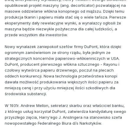
opublikowali projekt maszyny (ang. decorticator) pozwalającej na
masowe oddzielanie włókna konopnego od miąższu. Dzięki temu
produkcja tkanin i papieru miała stać się o wiele tańsza. Pierwsze
eksperymenty dały rewelacyjne wyniki, a wynalazcy ogłosili że
maszyna będzie niezwykle pożyteczna dla całej ludzkości, a
przede wszystkim dla inwestorów.
Nowy wynalazek zaniepokoił szefów firmy DuPont, która dzięki
ogromnym zamówieniom ze strony rządu, była jednym ze
strategicznych koncernów papierowo-włókienniczych w USA.
DuPont, producent pierwszego włókna sztucznego - Rayonu i
czołowy wytwórca papieru drzewnego, poczuł na plecach
oddech konkurencji. Nowa technologia przetwórstwa konopi
dawała możliwość produkowania większych ilości papieru za
mniejszą cenę i przy użyciu mniejszej ilości szkodliwych dla
środowiska substancji.
W 1931r. Andrew Mellon, sekretarz skarbu oraz właściciel banku,
z którego usług korzystał DuPont, zatwierdza kandydaturę swego
przyszłego zięcia, Harry'ego J. Anslingera na stanowisko szefa
nowopowstałego Federalnego Biura d/s Narkotyków.