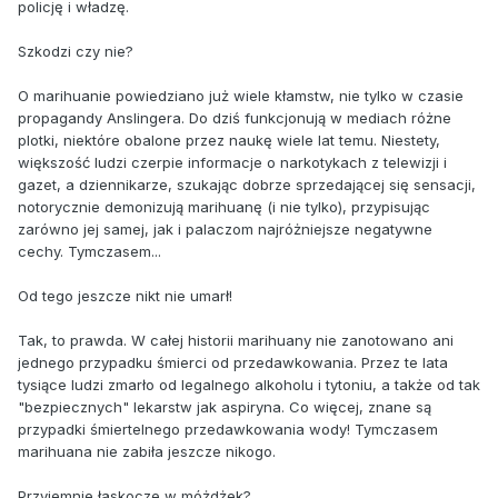
policję i władzę.
Szkodzi czy nie?
O marihuanie powiedziano już wiele kłamstw, nie tylko w czasie
propagandy Anslingera. Do dziś funkcjonują w mediach różne
plotki, niektóre obalone przez naukę wiele lat temu. Niestety,
większość ludzi czerpie informacje o narkotykach z telewizji i
gazet, a dziennikarze, szukając dobrze sprzedającej się sensacji,
notorycznie demonizują marihuanę (i nie tylko), przypisując
zarówno jej samej, jak i palaczom najróżniejsze negatywne
cechy. Tymczasem...
Od tego jeszcze nikt nie umarł!
Tak, to prawda. W całej historii marihuany nie zanotowano ani
jednego przypadku śmierci od przedawkowania. Przez te lata
tysiące ludzi zmarło od legalnego alkoholu i tytoniu, a także od tak
"bezpiecznych" lekarstw jak aspiryna. Co więcej, znane są
przypadki śmiertelnego przedawkowania wody! Tymczasem
marihuana nie zabiła jeszcze nikogo.
Przyjemnie łaskocze w móżdżek?