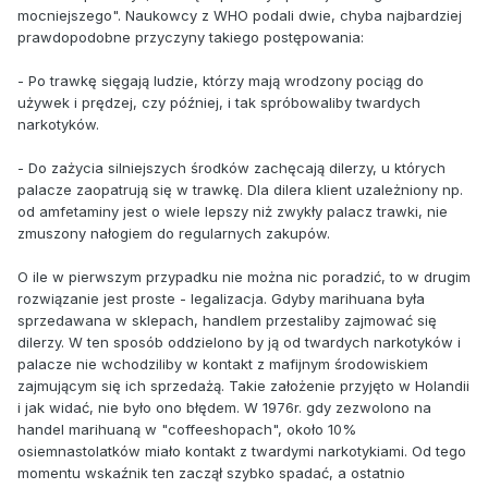
mocniejszego". Naukowcy z WHO podali dwie, chyba najbardziej
prawdopodobne przyczyny takiego postępowania:
- Po trawkę sięgają ludzie, którzy mają wrodzony pociąg do
używek i prędzej, czy później, i tak spróbowaliby twardych
narkotyków.
- Do zażycia silniejszych środków zachęcają dilerzy, u których
palacze zaopatrują się w trawkę. Dla dilera klient uzależniony np.
od amfetaminy jest o wiele lepszy niż zwykły palacz trawki, nie
zmuszony nałogiem do regularnych zakupów.
O ile w pierwszym przypadku nie można nic poradzić, to w drugim
rozwiązanie jest proste - legalizacja. Gdyby marihuana była
sprzedawana w sklepach, handlem przestaliby zajmować się
dilerzy. W ten sposób oddzielono by ją od twardych narkotyków i
palacze nie wchodziliby w kontakt z mafijnym środowiskiem
zajmującym się ich sprzedażą. Takie założenie przyjęto w Holandii
i jak widać, nie było ono błędem. W 1976r. gdy zezwolono na
handel marihuaną w "coffeeshopach", około 10%
osiemnastolatków miało kontakt z twardymi narkotykiami. Od tego
momentu wskaźnik ten zaczął szybko spadać, a ostatnio