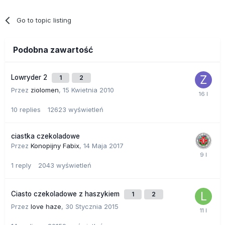
Go to topic listing
Podobna zawartość
Lowryder 2
1
2
Przez
ziolomen
,
15 Kwietnia 2010
10
replies
12623
wyświetleń
ciastka czekoladowe
Przez
Konopijny Fabix
,
14 Maja 2017
1
reply
2043
wyświetleń
Ciasto czekoladowe z haszykiem
1
2
Przez
love haze
,
30 Stycznia 2015