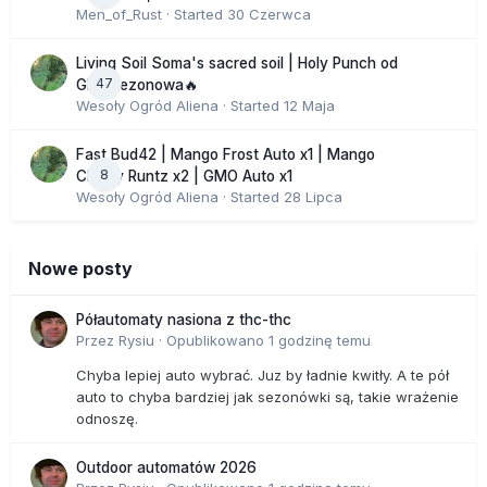
Men_of_Rust
· Started
30 Czerwca
Living Soil Soma's sacred soil | Holy Punch od
47
GHS sezonowa🔥
Wesoły Ogród Aliena
· Started
12 Maja
Fast Bud42 | Mango Frost Auto x1 | Mango
8
Cherry Runtz x2 | GMO Auto x1
Wesoły Ogród Aliena
· Started
28 Lipca
Nowe posty
Półautomaty nasiona z thc-thc
Przez
Rysiu
·
Opublikowano
1 godzinę temu
Chyba lepiej auto wybrać. Juz by ładnie kwitły. A te pół
auto to chyba bardziej jak sezonówki są, takie wrażenie
odnoszę.
Outdoor automatów 2026