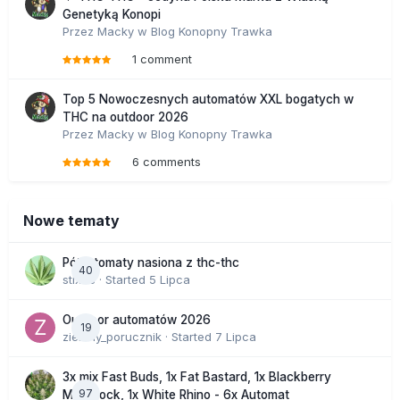
Genetyką Konopi
Przez
Macky
w
Blog Konopny Trawka
1 comment
Top 5 Nowoczesnych automatów XXL bogatych w
THC na outdoor 2026
Przez
Macky
w
Blog Konopny Trawka
6 comments
Nowe tematy
Półautomaty nasiona z thc-thc
40
stix33
· Started
5 Lipca
Outdoor automatów 2026
19
zielony_porucznik
· Started
7 Lipca
3x mix Fast Buds, 1x Fat Bastard, 1x Blackberry
97
Moonrock, 1x White Rhino - 6x Automat