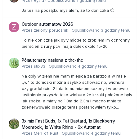
Przez
Rysiu
·
Opublikowano
1 godzinę temu
Ja tez na początku myslałem, że to doniczka 🙂
Outdoor automatów 2026
Przez
zielony_porucznik
·
Opublikowano
3 godziny temu
To nie doniczka jak były młode to zrobiłem im ochronny
pierśćień z rury pcv maja dołek około 15-20l
Półautomaty nasiona z thc-thc
Przez
stix33
·
Opublikowano
4 godziny temu
Na doły w ziemi nie mam miejsca za bardzo a w razie
,,w" to doniczki można szybko schować np, wichura
czy gradobicie. 2 lata temu miałem sezony i w połowie
kwitnienia przyszła taka wichura że krzaki położone były
jak zboże, a miały po 1.8m do 2.3m i mocno mnie to
zdenerwowało dlatego teraz postanowiłem tylko...
3x mix Fast Buds, 1x Fat Bastard, 1x Blackberry
Moonrock, 1x White Rhino - 6x Automat
Przez
Men_of_Rust
·
Opublikowano
4 godziny temu