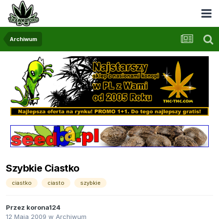
Archiwum
Szybkie Ciastko
ciastko
ciasto
szybkie
Przez
korona124
12 Maja 2009
w
Archiwum