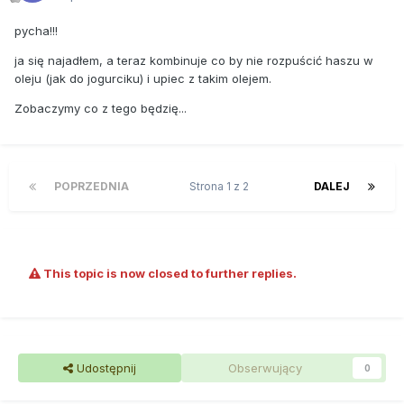
pycha!!!
ja się najadłem, a teraz kombinuje co by nie rozpuścić haszu w
oleju (jak do jogurciku) i upiec z takim olejem.
Zobaczymy co z tego będzię...
POPRZEDNIA
Strona 1 z 2
DALEJ
This topic is now closed to further replies.
Udostępnij
Obserwujący
0