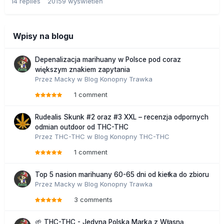
14
replies
20159
wyświetleń
Wpisy na blogu
Depenalizacja marihuany w Polsce pod coraz
większym znakiem zapytania
Przez
Macky
w
Blog Konopny Trawka
1 comment
Rudealis Skunk #2 oraz #3 XXL – recenzja odpornych
odmian outdoor od THC-THC
Przez
THC-THC
w
Blog Konopny THC-THC
1 comment
Top 5 nasion marihuany 60-65 dni od kiełka do zbioru
Przez
Macky
w
Blog Konopny Trawka
3 comments
🌱 THC-THC - Jedyna Polska Marka z Własną