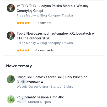
🌱 THC-THC - Jedyna Polska Marka z Własną
Genetyką Konopi
Przez
Macky
w
Blog Konopny Trawka
1 comment
Top 5 Nowoczesnych automatów XXL bogatych w
THC na outdoor 2026
Przez
Macky
w
Blog Konopny Trawka
6 comments
Nowe tematy
Living Soil Soma's sacred soil | Holy Punch od
48
GHS sezonowa🔥
Wesoły Ogród Aliena
· Started
12 Maja
Półautomaty nasiona z thc-thc
41
stix33
· Started
5 Lipca