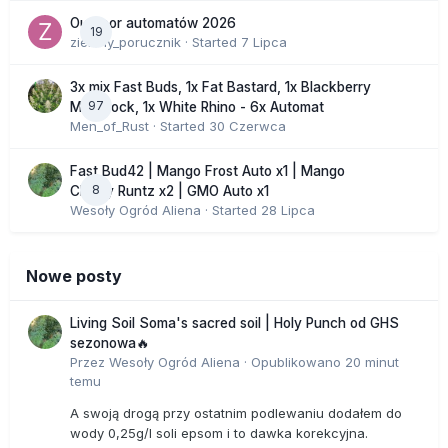
Outdoor automatów 2026
19
zielony_porucznik
· Started
7 Lipca
3x mix Fast Buds, 1x Fat Bastard, 1x Blackberry
97
Moonrock, 1x White Rhino - 6x Automat
Men_of_Rust
· Started
30 Czerwca
Fast Bud42 | Mango Frost Auto x1 | Mango
8
Cherry Runtz x2 | GMO Auto x1
Wesoły Ogród Aliena
· Started
28 Lipca
Nowe posty
Living Soil Soma's sacred soil | Holy Punch od GHS
sezonowa🔥
Przez
Wesoły Ogród Aliena
·
Opublikowano
20 minut
temu
A swoją drogą przy ostatnim podlewaniu dodałem do
wody 0,25g/l soli epsom i to dawka korekcyjna.