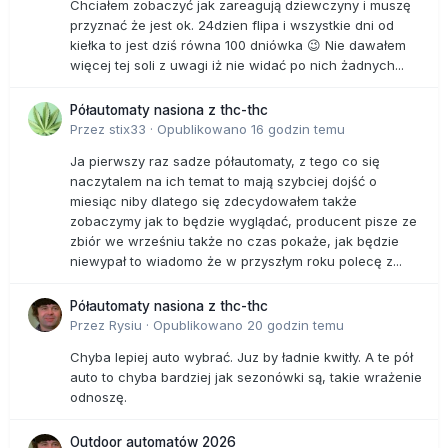
Chciałem zobaczyć jak zareagują dziewczyny i muszę
przyznać że jest ok. 24dzien flipa i wszystkie dni od
kiełka to jest dziś równa 100 dniówka 😉 Nie dawałem
więcej tej soli z uwagi iż nie widać po nich żadnych...
Półautomaty nasiona z thc-thc
Przez
stix33
·
Opublikowano
16 godzin temu
Ja pierwszy raz sadze półautomaty, z tego co się
naczytalem na ich temat to mają szybciej dojść o
miesiąc niby dlatego się zdecydowałem także
zobaczymy jak to będzie wyglądać, producent pisze ze
zbiór we wrześniu także no czas pokaże, jak będzie
niewypał to wiadomo że w przyszłym roku polecę z...
Półautomaty nasiona z thc-thc
Przez
Rysiu
·
Opublikowano
20 godzin temu
Chyba lepiej auto wybrać. Juz by ładnie kwitły. A te pół
auto to chyba bardziej jak sezonówki są, takie wrażenie
odnoszę.
Outdoor automatów 2026