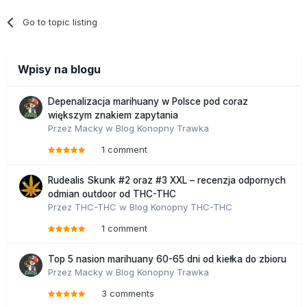
Go to topic listing
Wpisy na blogu
Depenalizacja marihuany w Polsce pod coraz
większym znakiem zapytania
Przez
Macky
w
Blog Konopny Trawka
1 comment
Rudealis Skunk #2 oraz #3 XXL – recenzja odpornych
odmian outdoor od THC-THC
Przez
THC-THC
w
Blog Konopny THC-THC
1 comment
Top 5 nasion marihuany 60-65 dni od kiełka do zbioru
Przez
Macky
w
Blog Konopny Trawka
3 comments