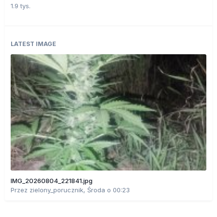
1.9 tys.
LATEST IMAGE
IMG_20260804_221841.jpg
Przez
zielony_porucznik
,
Środa o 00:23