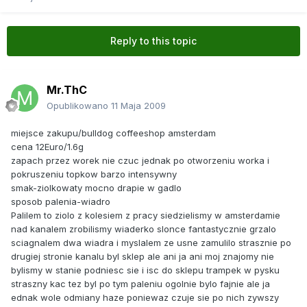
Reply to this topic
Mr.ThC
Opublikowano
11 Maja 2009
miejsce zakupu/bulldog coffeeshop amsterdam
cena 12Euro/1.6g
zapach przez worek nie czuc jednak po otworzeniu worka i
pokruszeniu topkow barzo intensywny
smak-ziolkowaty mocno drapie w gadlo
sposob palenia-wiadro
Palilem to ziolo z kolesiem z pracy siedzielismy w amsterdamie
nad kanalem zrobilismy wiaderko slonce fantastycznie grzalo
sciagnalem dwa wiadra i myslalem ze usne zamulilo strasznie po
drugiej stronie kanalu byl sklep ale ani ja ani moj znajomy nie
bylismy w stanie podniesc sie i isc do sklepu trampek w pysku
straszny kac tez byl po tym paleniu ogolnie bylo fajnie ale ja
ednak wole odmiany haze poniewaz czuje sie po nich zywszy