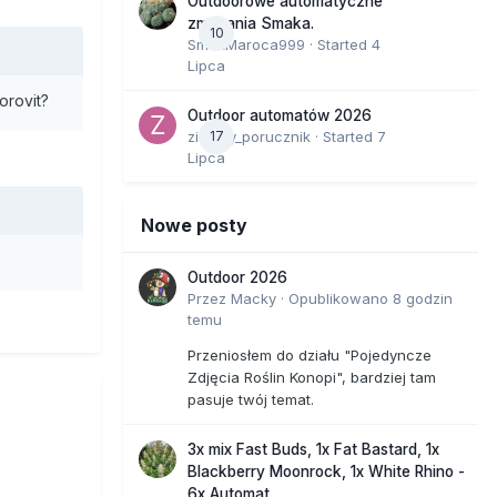
Outdoorowe automatyczne
zmagania Smaka.
10
SmakMaroca999
· Started
4
Lipca
orovit?
Outdoor automatów 2026
zielony_porucznik
17
· Started
7
Lipca
Nowe posty
Outdoor 2026
Przez
Macky
·
Opublikowano
8 godzin
temu
Przeniosłem do działu "Pojedyncze
Zdjęcia Roślin Konopi", bardziej tam
pasuje twój temat.
3x mix Fast Buds, 1x Fat Bastard, 1x
Blackberry Moonrock, 1x White Rhino -
6x Automat