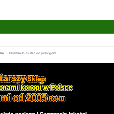
wum
Biohumus ekstra do pelargoni