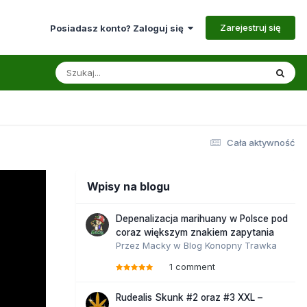
Zarejestruj się
Posiadasz konto? Zaloguj się
Cała aktywność
Wpisy na blogu
Depenalizacja marihuany w Polsce pod
coraz większym znakiem zapytania
Przez
Macky
w
Blog Konopny Trawka
1 comment
Rudealis Skunk #2 oraz #3 XXL –