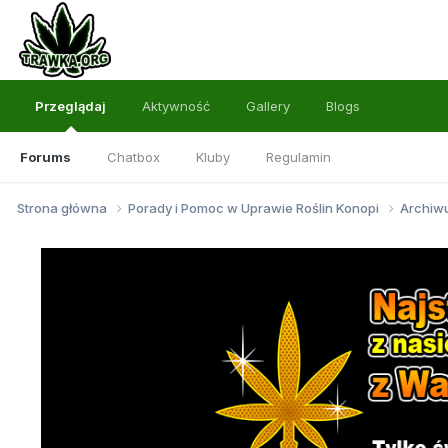
Przeglądaj
Aktywność
Gallery
Blogs
Forums
Chatbox
Kluby
Regulamin
Strona główna
Porady i Pomoc w Uprawie Roślin Konopi
Archi