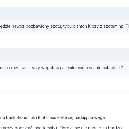
 będzie nawóz pozbawiony azotu, typu planton K czy z azotem np. Fl
naki i różnice między wegetacją a kwitnieniem w automatach ak?
na bank Biohumus i Biohumus Forte się nadają na wega.
starczy poczytać inne tematy), Florovit się nie nadaje za bardzo.