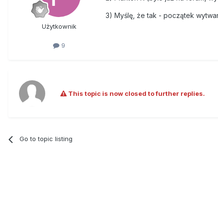
3) Myślę, że tak - początek wytw
Użytkownik
9
This topic is now closed to further replies.
Go to topic listing