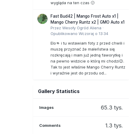
wygląda na ten czas 🙂
Fast Bud42 | Mango Frost Auto x1 |
Mango Cherry Runtz x2 | GMO Auto x1
Przez
Wesoły Ogród Aliena
·
Opublikowano
Wczoraj o 13:34
Elo👊 i tu wstawiam foty z przed chwili i
muszę przyznać że maleństwa się
rozkręcają i mam już jedną faworytkę i
na pewno widzicie o którą mi chodzi😉.
Tak to jest właśnie Mango Cherry Runtz
i wyraźnie jest do przodu od...
Gallery Statistics
65.3 tys.
Images
1.3 tys.
Comments