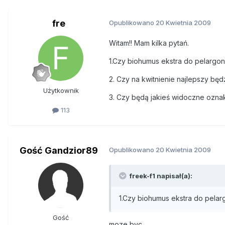
fre
Opublikowano
20 Kwietnia 2009
Witam!! Mam kilka pytań.
1.Czy biohumus ekstra do pelargon
2. Czy na kwitnienie najlepszy bę
Użytkownik
3. Czy będą jakieś widoczne oznak
113
Gość Gandzior89
Opublikowano
20 Kwietnia 2009
freek-f1 napisał(a):
1.Czy biohumus ekstra do pelar
Gość
moze byc