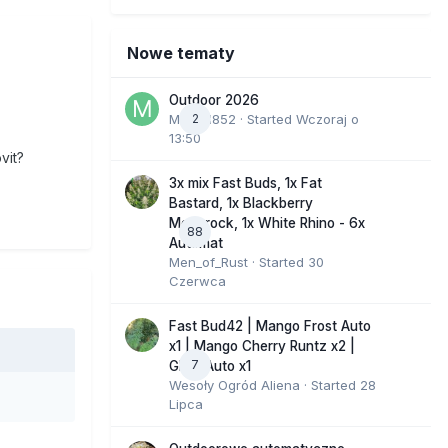
Nowe tematy
Outdoor 2026
Marcel852
2
· Started
Wczoraj o
13:50
vit?
3x mix Fast Buds, 1x Fat
Bastard, 1x Blackberry
Moonrock, 1x White Rhino - 6x
88
Automat
Men_of_Rust
· Started
30
Czerwca
Fast Bud42 | Mango Frost Auto
x1 | Mango Cherry Runtz x2 |
7
GMO Auto x1
Wesoły Ogród Aliena
· Started
28
Lipca