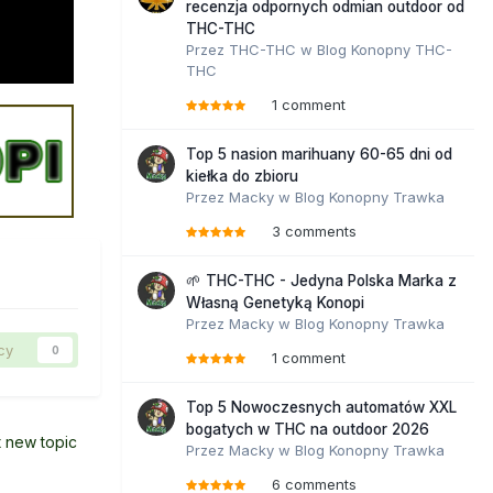
recenzja odpornych odmian outdoor od
THC-THC
Przez
THC-THC
w
Blog Konopny THC-
THC
1 comment
Top 5 nasion marihuany 60-65 dni od
kiełka do zbioru
Przez
Macky
w
Blog Konopny Trawka
3 comments
🌱 THC-THC - Jedyna Polska Marka z
Własną Genetyką Konopi
Przez
Macky
w
Blog Konopny Trawka
cy
0
1 comment
Top 5 Nowoczesnych automatów XXL
bogatych w THC na outdoor 2026
t new topic
Przez
Macky
w
Blog Konopny Trawka
6 comments