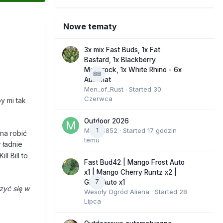
Nowe tematy
3x mix Fast Buds, 1x Fat
Bastard, 1x Blackberry
Moonrock, 1x White Rhino - 6x
88
Automat
Men_of_Rust
· Started
30
Czerwca
y mi tak
Outdoor 2026
Marcel852
1
· Started
17 godzin
na robić
temu
 ładnie
Kill Bill to
Fast Bud42 | Mango Frost Auto
x1 | Mango Cherry Runtz x2 |
7
GMO Auto x1
zyć się w
Wesoły Ogród Aliena
· Started
28
Lipca