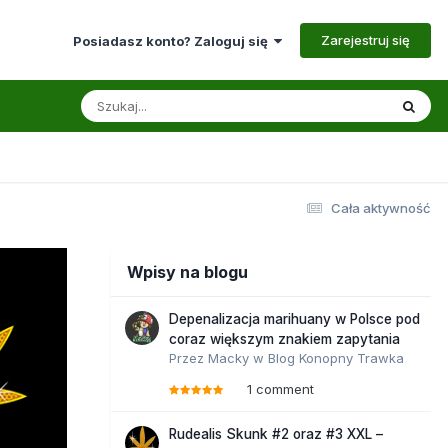
Zarejestruj się
Posiadasz konto? Zaloguj się
Cała aktywność
Wpisy na blogu
Depenalizacja marihuany w Polsce pod
coraz większym znakiem zapytania
Przez
Macky
w
Blog Konopny Trawka
1 comment
Rudealis Skunk #2 oraz #3 XXL –