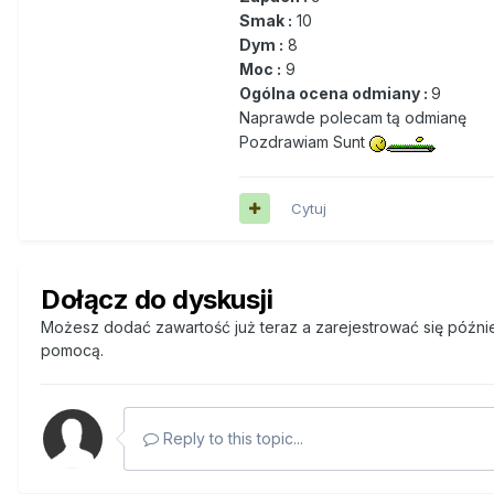
Smak :
10
Dym :
8
Moc :
9
Ogólna ocena odmiany :
9
Naprawde polecam tą odmianę
Pozdrawiam Sunt
Cytuj
Dołącz do dyskusji
Możesz dodać zawartość już teraz a zarejestrować się później
pomocą.
Reply to this topic...