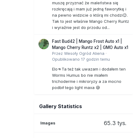
muszę przyznać że maleństwa się
rozkręcają i mam już jedną faworytkę i
na pewno widzicie o którą mi chodzi😉.
Tak to jest właśnie Mango Cherry Runtz
i wyraźnie jest do przodu od...
Fast Bud42 | Mango Frost Auto x1 |
Mango Cherry Runtz x2 | GMO Auto x1
Przez
Wesoły Ogród Aliena
·
Opublikowano
17 godzin temu
Elo👊Ta też tak uwazam i dodałem ten
Worms Humus bo nie miałem
trichoderme i mikroryzy a za mocno
podbił tego light maxa 😅
Gallery Statistics
65.3 tys.
Images