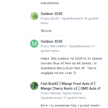
marudzenia.
Outdoor 2026
Przez
stix33
·
Opublikowano
16 godzin
temu
Śliczne
Outdoor 2026
Przez
Marcel852
·
Opublikowano
17
godzin temu
Hejka Mój outdoor na 2026 to 2x Speed
Gorrilla Glue Af Fem od AK Seeds i 1x
AutoBlack Berry Kush Fem AF Tak to
wygląda na ten czas 🙂
Fast Bud42 | Mango Frost Auto x1 |
Mango Cherry Runtz x2 | GMO Auto x1
Przez
Wesoły Ogród Aliena
·
Opublikowano
17 godzin temu
Elo👊 i tu wstawiam foty z przed chwili i