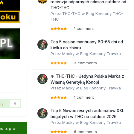
recenzja odpornych odmian outdoor od
THC-THC
Przez
THC-THC
w
Blog Konopny THC-
THC
1 comment
Top 5 nasion marihuany 60-65 dni od
kiełka do zbioru
Przez
Macky
w
Blog Konopny Trawka
3 comments
🌱 THC-THC - Jedyna Polska Marka z
Własną Genetyką Konopi
Przez
Macky
w
Blog Konopny Trawka
1 comment
cy
0
Top 5 Nowoczesnych automatów XXL
bogatych w THC na outdoor 2026
Przez
Macky
w
Blog Konopny Trawka
is topic
6 comments