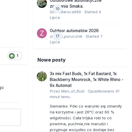
Outdoorowe automatyczne
zmagania Smaka.
10
SmakMaroca999
· Started
4
Lipca
Outdoor automatów 2026
zielony_porucznik
17
· Started
7
Lipca
1
Nowe posty
3x mix Fast Buds, 1x Fat Bastard, 1x
Blackberry Moonrock, 1x White Rhino -
6x Automat
go
Przez
Men_of_Rust
·
Opublikowano
41
minut temu
Siemanko. Póki co warunki się zmieniły
na korzystne i jest 26°C oraz 60 %
wilgotności. Cała trójka robi to co
powinna, puchnie,nie marudzi i
przyjmuje wszystko co dostaje bez