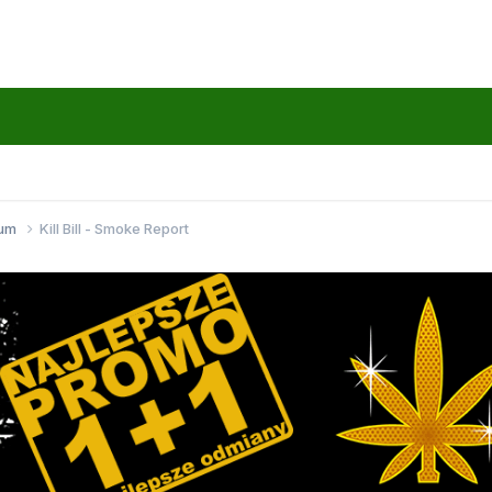
wum
Kill Bill - Smoke Report