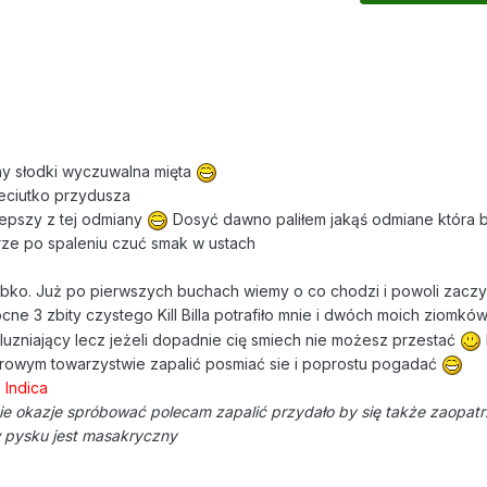
y słodki wyczuwalna mięta
eciutko przydusza
lepszy z tej odmiany
Dosyć dawno paliłem jakąś odmiane która b
ze po spaleniu czuć smak w ustach
bko. Już po pierwszych buchach wiemy o co chodzi i powoli zaczy
e 3 zbity czystego Kill Billa potrafiło mnie i dwóch moich ziomków
uzniający lecz jeżeli dopadnie cię smiech nie możesz przestać
rowym towarzystwie zapalić posmiać sie i poprostu pogadać
 Indica
acie okazje spróbować polecam zapalić przydało by się także zaopatr
w pysku jest masakryczny