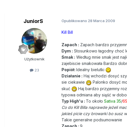
JuniorS
Opublikowano
28 Marca 2009
Kill Bill
Zapach :
Zapach bardzo przyjemn
Dym :
Stosunkowo łagodny choć l
Smak :
Według mnie smak jest naj
Użytkownik
zajebiscie smakowała Bardzo dobr
Popiół:
Idealny bielutki
23
Działanie :
Haj wchodzi dosyć szy
sie ciekawie
Palonko dosyć mocn
skuć
Haj bardzo przyjemny rozl
typowa odmiana aby siąść w dobo
Typ High'u :
To około
Sativa 35
/
65
Co do Kill Billa naprawde jeżeli m
jakieś picie czy browarki bo susz 
Takie generalne podsumowanie
Zapach :
9