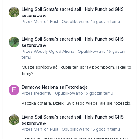
Living Soil Soma's sacred soil | Holy Punch od GHS
sezonowa🔥
Przez
Men_of_Rust
·
Opublikowano
15 godzin temu
Living Soil Soma's sacred soil | Holy Punch od GHS
sezonowa🔥
Przez
Wesoły Ogród Aliena
·
Opublikowano
15 godzin
temu
Muszę spróbować i kupię ten spray boomboom, jakiej to
firmy?
Darmowe Nasiona za Fotorelacje
Przez
fredom18
·
Opublikowano
15 godzin temu
Paczka dotarła. Dzięki. Było tego wiecej ale się rozeszło.
Living Soil Soma's sacred soil | Holy Punch od GHS
sezonowa🔥
Przez
Men_of_Rust
·
Opublikowano
15 godzin temu
Donice 35 litrów,jeden raz był toping i standardowe LST