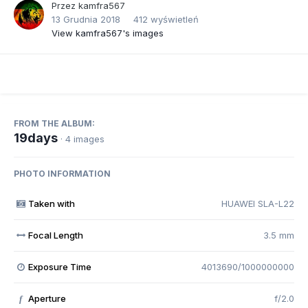
Przez
kamfra567
13 Grudnia 2018
412 wyświetleń
View kamfra567's images
FROM THE ALBUM:
19days
· 4 images
PHOTO INFORMATION
Taken with
HUAWEI SLA-L22
Focal Length
3.5 mm
Exposure Time
4013690/1000000000
Aperture
f/2.0
f