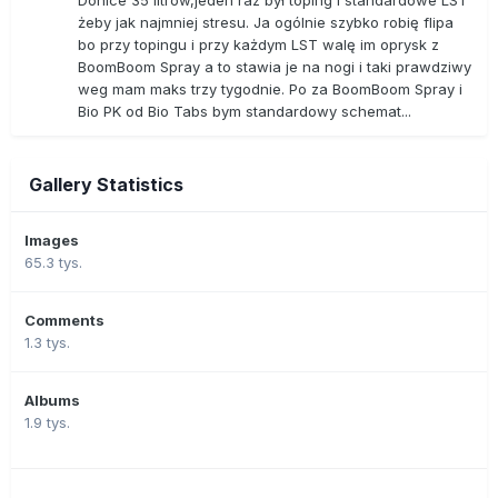
żeby jak najmniej stresu. Ja ogólnie szybko robię flipa
bo przy topingu i przy każdym LST walę im oprysk z
BoomBoom Spray a to stawia je na nogi i taki prawdziwy
weg mam maks trzy tygodnie. Po za BoomBoom Spray i
Bio PK od Bio Tabs bym standardowy schemat...
Gallery Statistics
Images
65.3 tys.
Comments
1.3 tys.
Albums
1.9 tys.