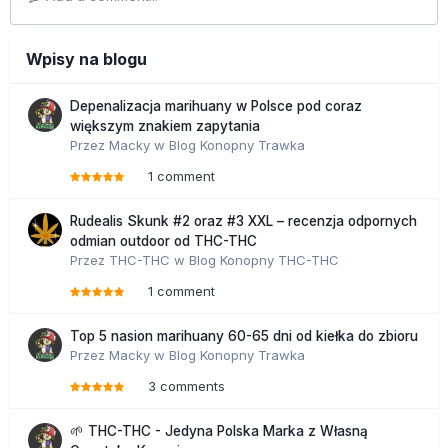
Wpisy na blogu
Depenalizacja marihuany w Polsce pod coraz
większym znakiem zapytania
Przez
Macky
w
Blog Konopny Trawka
1 comment
Rudealis Skunk #2 oraz #3 XXL – recenzja odpornych
odmian outdoor od THC-THC
Przez
THC-THC
w
Blog Konopny THC-THC
1 comment
Top 5 nasion marihuany 60-65 dni od kiełka do zbioru
Przez
Macky
w
Blog Konopny Trawka
3 comments
🌱 THC-THC - Jedyna Polska Marka z Własną