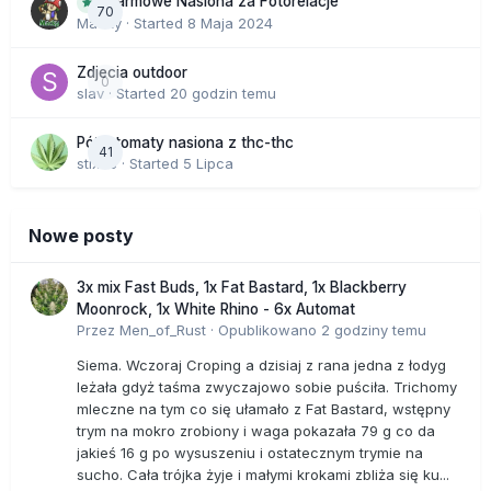
Darmowe Nasiona za Fotorelacje
70
Macky
· Started
8 Maja 2024
Zdjecia outdoor
0
slav
· Started
20 godzin temu
Półautomaty nasiona z thc-thc
41
stix33
· Started
5 Lipca
Nowe posty
3x mix Fast Buds, 1x Fat Bastard, 1x Blackberry
Moonrock, 1x White Rhino - 6x Automat
Przez
Men_of_Rust
·
Opublikowano
2 godziny temu
Siema. Wczoraj Croping a dzisiaj z rana jedna z łodyg
leżała gdyż taśma zwyczajowo sobie puściła. Trichomy
mleczne na tym co się ułamało z Fat Bastard, wstępny
trym na mokro zrobiony i waga pokazała 79 g co da
jakieś 16 g po wysuszeniu i ostatecznym trymie na
sucho. Cała trójka żyje i małymi krokami zbliża się ku...