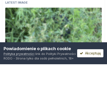
LATEST IMAGE
Powiadomienie o plikach cookie
Akceptuję
Polityka prywatności
link do Polityki Prywatności
RODO - Strona tylko dla osób pełnoletnich, 18+
IMG_0599.png
Przez
Osiedlowy Geniusz
,
13 godzin temu
Polityka prywatności
Kontakt
Ciasteczka
Trawka.org
Powered by Invision Community