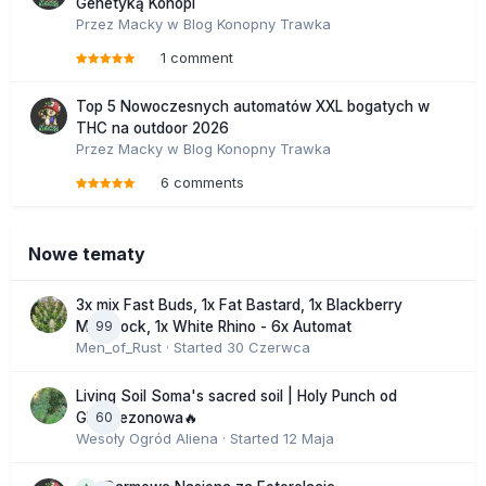
Genetyką Konopi
Przez
Macky
w
Blog Konopny Trawka
1 comment
Top 5 Nowoczesnych automatów XXL bogatych w
THC na outdoor 2026
Przez
Macky
w
Blog Konopny Trawka
6 comments
Nowe tematy
3x mix Fast Buds, 1x Fat Bastard, 1x Blackberry
99
Moonrock, 1x White Rhino - 6x Automat
Men_of_Rust
· Started
30 Czerwca
Living Soil Soma's sacred soil | Holy Punch od
60
GHS sezonowa🔥
Wesoły Ogród Aliena
· Started
12 Maja