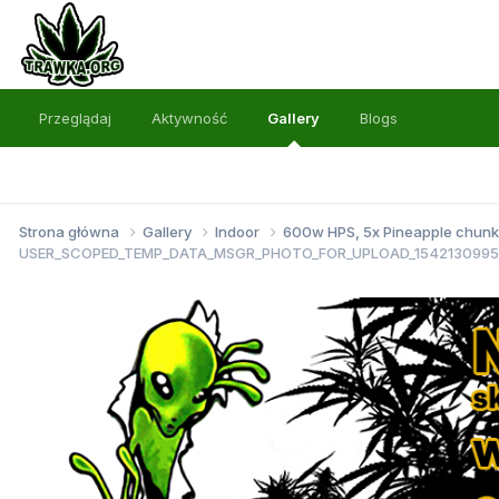
Przeglądaj
Aktywność
Gallery
Blogs
Strona główna
Gallery
Indoor
600w HPS, 5x Pineapple chunk 
USER_SCOPED_TEMP_DATA_MSGR_PHOTO_FOR_UPLOAD_154213099595