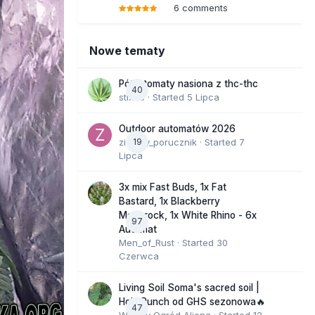
6 comments
Nowe tematy
Półautomaty nasiona z thc-thc
40
stix33
· Started
5 Lipca
Outdoor automatów 2026
zielony_porucznik
19
· Started
7
Lipca
3x mix Fast Buds, 1x Fat
Bastard, 1x Blackberry
Moonrock, 1x White Rhino - 6x
97
Automat
Men_of_Rust
· Started
30
Czerwca
Living Soil Soma's sacred soil |
Holy Punch od GHS sezonowa🔥
47
Wesoły Ogród Aliena
· Started
12