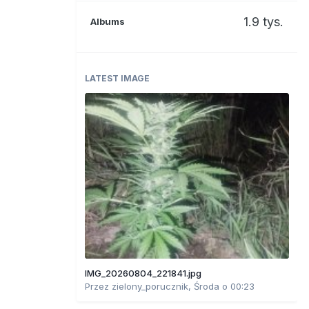
1.9 tys.
Albums
LATEST IMAGE
IMG_20260804_221841.jpg
Przez
zielony_porucznik
,
Środa o 00:23