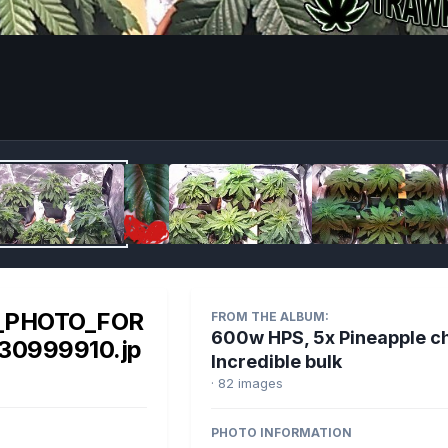
Imag
_PHOTO_FOR
FROM THE ALBUM:
600w HPS, 5x Pineapple c
30999910.jp
Incredible bulk
· 82 images
PHOTO INFORMATION