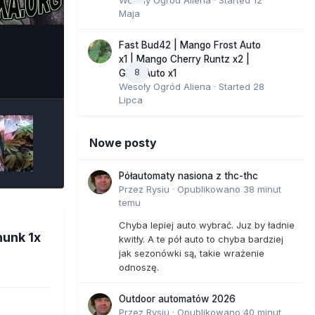
Maja
Fast Bud42 | Mango Frost Auto
x1 | Mango Cherry Runtz x2 |
8
e Tools
GMO Auto x1
Wesoły Ogród Aliena
· Started
28
Lipca
Nowe posty
Półautomaty nasiona z thc-thc
Przez
Rysiu
·
Opublikowano
38 minut
temu
Chyba lepiej auto wybrać. Juz by ładnie
hunk 1x
kwitły. A te pół auto to chyba bardziej
jak sezonówki są, takie wrażenie
odnoszę.
Outdoor automatów 2026
Przez
Rysiu
·
Opublikowano
40 minut