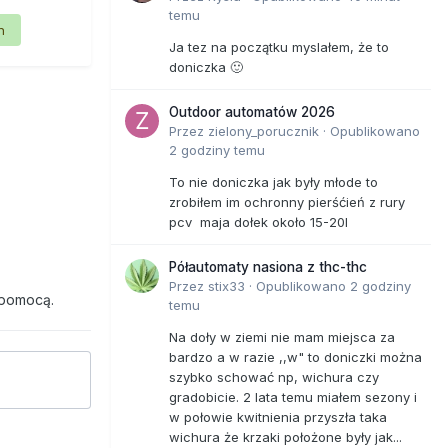
temu
n
Ja tez na początku myslałem, że to
doniczka 🙂
Outdoor automatów 2026
Przez
zielony_porucznik
·
Opublikowano
2 godziny temu
To nie doniczka jak były młode to
zrobiłem im ochronny pierśćień z rury
pcv maja dołek około 15-20l
Półautomaty nasiona z thc-thc
Przez
stix33
·
Opublikowano
2 godziny
 pomocą.
temu
Na doły w ziemi nie mam miejsca za
bardzo a w razie ,,w" to doniczki można
szybko schować np, wichura czy
gradobicie. 2 lata temu miałem sezony i
w połowie kwitnienia przyszła taka
wichura że krzaki położone były jak...