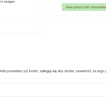
u's images
View photo EXIF informatio
eśli posiadasz już konto,
zaloguj się
aby dodać zawartość za jego