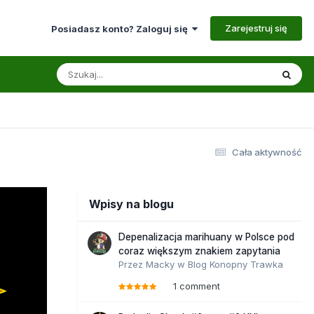
Zarejestruj się
Posiadasz konto? Zaloguj się
Cała aktywność
Wpisy na blogu
Depenalizacja marihuany w Polsce pod
coraz większym znakiem zapytania
Przez
Macky
w
Blog Konopny Trawka
1 comment