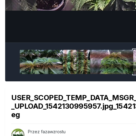
USER_SCOPED_TEMP_DATA_MSGR
_UPLOAD_1542130995957.jpg_15421
eg
Przez
fazawzrostu