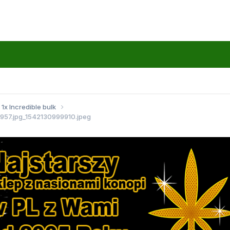
1x Incredible bulk
7.jpg_1542130999910.jpeg