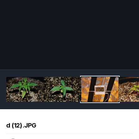
Image Tools
d (12).JPG