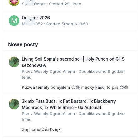
2
SweetDonut
· Started
29 Lipca
Outdoor 2026
2
Marcel852
· Started
Środa o 13:50
Nowe posty
Living Soil Soma's sacred soil | Holy Punch od GHS
sezonowa🔥
Przez
Wesoły Ogród Aliena
·
Opublikowano
9 godzin
temu
Kuzwa tematy pomyliłem 😉😅 macky kasuj to plis 😉😅
3x mix Fast Buds, 1x Fat Bastard, 1x Blackberry
Moonrock, 1x White Rhino - 6x Automat
Przez
Wesoły Ogród Aliena
·
Opublikowano
9 godzin
temu
Zapisane😉👍 Dzięki