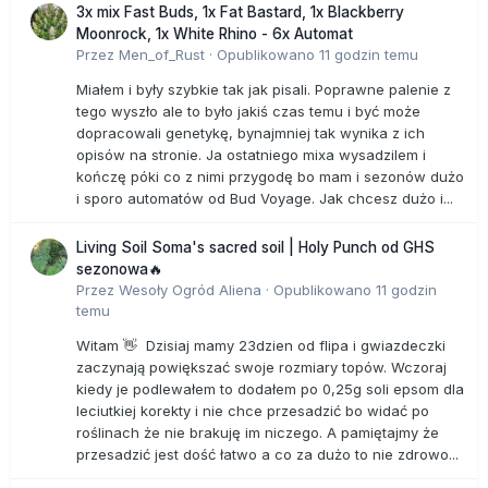
3x mix Fast Buds, 1x Fat Bastard, 1x Blackberry
Moonrock, 1x White Rhino - 6x Automat
Przez
Men_of_Rust
·
Opublikowano
11 godzin temu
Miałem i były szybkie tak jak pisali. Poprawne palenie z
tego wyszło ale to było jakiś czas temu i być może
dopracowali genetykę, bynajmniej tak wynika z ich
opisów na stronie. Ja ostatniego mixa wysadzilem i
kończę póki co z nimi przygodę bo mam i sezonów dużo
i sporo automatów od Bud Voyage. Jak chcesz dużo i...
Living Soil Soma's sacred soil | Holy Punch od GHS
sezonowa🔥
Przez
Wesoły Ogród Aliena
·
Opublikowano
11 godzin
temu
Witam 👋 Dzisiaj mamy 23dzien od flipa i gwiazdeczki
zaczynają powiększać swoje rozmiary topów. Wczoraj
kiedy je podlewałem to dodałem po 0,25g soli epsom dla
leciutkiej korekty i nie chce przesadzić bo widać po
roślinach że nie brakuję im niczego. A pamiętajmy że
przesadzić jest dość łatwo a co za dużo to nie zdrowo...