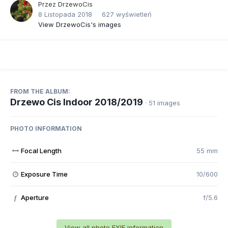
Przez
DrzewoCis
8 Listopada 2018
627 wyświetleń
View DrzewoCis's images
FROM THE ALBUM:
Drzewo Cis Indoor 2018/2019
· 51 images
PHOTO INFORMATION
Focal Length
55 mm
Exposure Time
10/600
Aperture
f/5.6
f
View all photo EXIF information