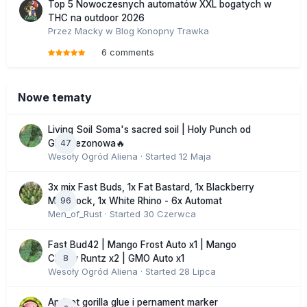
Top 5 Nowoczesnych automatów XXL bogatych w
THC na outdoor 2026
Przez
Macky
w
Blog Konopny Trawka
6 comments
Nowe tematy
Living Soil Soma's sacred soil | Holy Punch od
47
GHS sezonowa🔥
Wesoły Ogród Aliena
· Started
12 Maja
3x mix Fast Buds, 1x Fat Bastard, 1x Blackberry
96
Moonrock, 1x White Rhino - 6x Automat
Men_of_Rust
· Started
30 Czerwca
Fast Bud42 | Mango Frost Auto x1 | Mango
8
Cherry Runtz x2 | GMO Auto x1
Wesoły Ogród Aliena
· Started
28 Lipca
Apricot gorilla glue i pernament marker