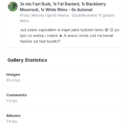
3x mix Fast Buds, 1x Fat Bastard, 1x Blackberry
Moonrock, 1x White Rhino - 6x Automat
Przez
Wesoły Ogród Aliena
·
Opublikowano
11 godzin
temu
Już sobie zapisałem w kajet jakiś tydzień temu 😅 😉 po
tym co widzę i ciebie 🔥 A wiesz może coś na temat
fastów od fast bud42?
Gallery Statistics
Images
65.3 tys.
Comments
1.3 tys.
Albums
1.9 tys.