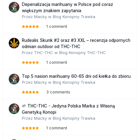
Depenalizacja marihuany w Polsce pod coraz
większym znakiem zapytania
Przez
Macky
w
Blog Konopny Trawka
1 comment
Rudealis Skunk #2 oraz #3 XXL – recenzja odpornych
odmian outdoor od THC-THC
Przez
THC-THC
w
Blog Konopny THC-THC
1 comment
Top 5 nasion marihuany 60-65 dni od kiełka do zbioru
Przez
Macky
w
Blog Konopny Trawka
3 comments
🌱 THC-THC - Jedyna Polska Marka z Własną
Genetyką Konopi
Przez
Macky
w
Blog Konopny Trawka
1 comment