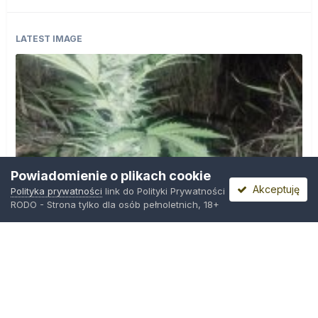
LATEST IMAGE
Powiadomienie o plikach cookie
Akceptuję
Polityka prywatności
link do Polityki Prywatności
RODO - Strona tylko dla osób pełnoletnich, 18+
IMG_20260804_221841.jpg
Przez
zielony_porucznik
,
Środa o 00:23
Polityka prywatności
Kontakt
Ciasteczka
Trawka.org