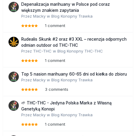
Depenalizacja marihuany w Polsce pod coraz
większym znakiem zapytania
Przez
Macky
w
Blog Konopny Trawka
1 comment
Rudealis Skunk #2 oraz #3 XXL – recenzja odpornych
odmian outdoor od THC-THC
Przez
THC-THC
w
Blog Konopny THC-THC
1 comment
Top 5 nasion marihuany 60-65 dni od kiełka do zbioru
Przez
Macky
w
Blog Konopny Trawka
3 comments
🌱 THC-THC - Jedyna Polska Marka z Własną
Genetyką Konopi
Przez
Macky
w
Blog Konopny Trawka
1 comment