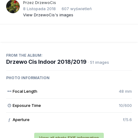
Przez
DrzewoCis
8 Listopada 2018
607 wyświetleń
View DrzewoCis's images
FROM THE ALBUM:
Drzewo Cis Indoor 2018/2019
· 51 images
PHOTO INFORMATION
Focal Length
48 mm
Exposure Time
10/600
Aperture
f/5.6
f
View all photo EXIF information