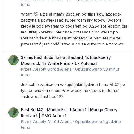
temu
Witam 👋 Dzisiaj mamy 23dzien od flipa i gwiazdeczki
zaczynają powiększać swoje rozmiary topów. Wczoraj
kiedy je podlewałem to dodałem po 0,25g soli epsom dla
leciutkiej korekty i nie chce przesadzić bo widać po
roślinach że nie brakuję im niczego. A pamiętajmy że
przesadzić jest dość łatwo a co za dużo to nie zdrowo...
3x mix Fast Buds, 1x Fat Bastard, 1x Blackberry
Moonrock, 1x White Rhino - 6x Automat
Przez
Wesoły Ogród Aliena
·
Opublikowano
58 minut
temu
Już sobie zapisałem w kajet jakiś tydzień temu 😅 😉 po
tym co widzę i ciebie 🔥 A wiesz może coś na temat
fastów od fast bud42?
Fast Bud42 | Mango Frost Auto x1 | Mango Cherry
Runtz x2 | GMO Auto x1
Przez
Wesoły Ogród Aliena
·
Opublikowano
1 godzinę
temu