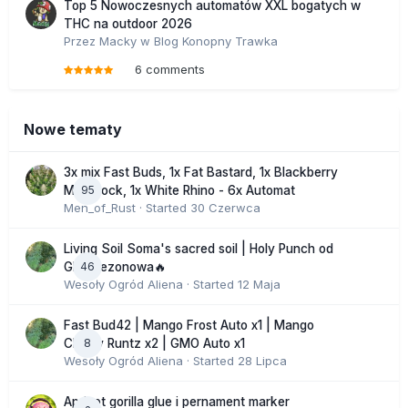
Top 5 Nowoczesnych automatów XXL bogatych w
THC na outdoor 2026
Przez
Macky
w
Blog Konopny Trawka
6 comments
Nowe tematy
3x mix Fast Buds, 1x Fat Bastard, 1x Blackberry
95
Moonrock, 1x White Rhino - 6x Automat
Men_of_Rust
· Started
30 Czerwca
Living Soil Soma's sacred soil | Holy Punch od
46
GHS sezonowa🔥
Wesoły Ogród Aliena
· Started
12 Maja
Fast Bud42 | Mango Frost Auto x1 | Mango
8
Cherry Runtz x2 | GMO Auto x1
Wesoły Ogród Aliena
· Started
28 Lipca
Apricot gorilla glue i pernament marker