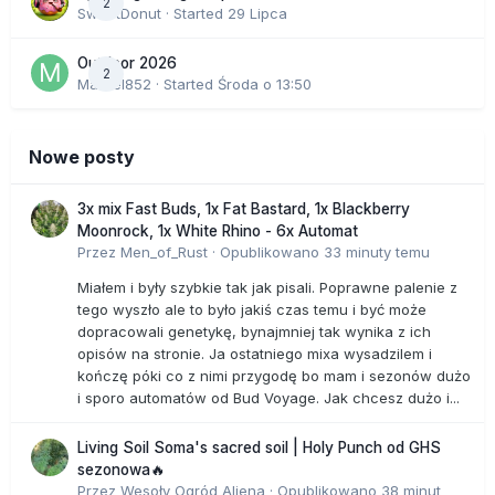
2
SweetDonut
· Started
29 Lipca
Outdoor 2026
2
Marcel852
· Started
Środa o 13:50
Nowe posty
3x mix Fast Buds, 1x Fat Bastard, 1x Blackberry
Moonrock, 1x White Rhino - 6x Automat
Przez
Men_of_Rust
·
Opublikowano
33 minuty temu
Miałem i były szybkie tak jak pisali. Poprawne palenie z
tego wyszło ale to było jakiś czas temu i być może
dopracowali genetykę, bynajmniej tak wynika z ich
opisów na stronie. Ja ostatniego mixa wysadzilem i
kończę póki co z nimi przygodę bo mam i sezonów dużo
i sporo automatów od Bud Voyage. Jak chcesz dużo i...
Living Soil Soma's sacred soil | Holy Punch od GHS
sezonowa🔥
Przez
Wesoły Ogród Aliena
·
Opublikowano
38 minut