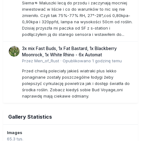
Siema👊 Maluszki lecą do przodu i zaczynają mocniej
inwestować w liście i co do warunków to nic się nie
zmieniło. Czyli tak 75%-77% RH, 27°-28°,coś 0,80kpa-
0,90kpa i 320ppfd, lampa na wysokości 50cm od roślin.
Dzisiaj przyszła mi paczka od SF z s-station i
podłączyłem ją do starego sensora i wstawiłem do...
3x mix Fast Buds, 1x Fat Bastard, 1x Blackberry
Moonrock, 1x White Rhino - 6x Automat
Przez
Men_of_Rust
·
Opublikowano
1 godzinę temu
Przed chwilą poleciały jakieś wiatraki plus lekko
ponaginane zostały poszczególne łodygi żeby
polepszyć cyrkulację powietrza jak i dostęp światła do
środka roślin. Zobacz kiedyś sobie Bud Voyage,oni
naprawdę mają ciekawe odmiany.
Gallery Statistics
Images
65.3 tys.