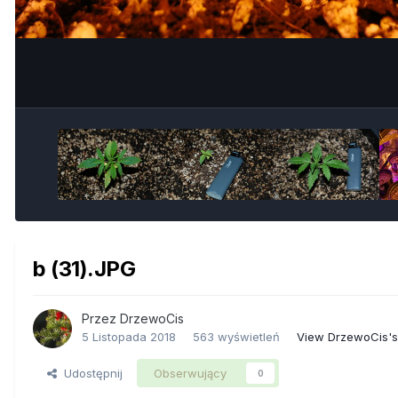
b (31).JPG
Przez
DrzewoCis
5 Listopada 2018
563 wyświetleń
View DrzewoCis's
Udostępnij
Obserwujący
0