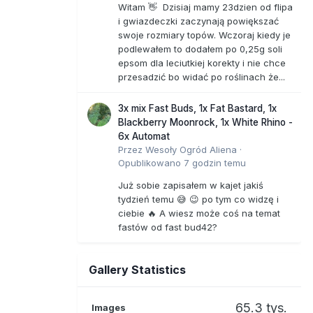
Witam 👋 Dzisiaj mamy 23dzien od flipa
i gwiazdeczki zaczynają powiększać
swoje rozmiary topów. Wczoraj kiedy je
podlewałem to dodałem po 0,25g soli
epsom dla leciutkiej korekty i nie chce
przesadzić bo widać po roślinach że...
3x mix Fast Buds, 1x Fat Bastard, 1x
Blackberry Moonrock, 1x White Rhino -
6x Automat
Przez
Wesoły Ogród Aliena
·
Opublikowano
7 godzin temu
Już sobie zapisałem w kajet jakiś
tydzień temu 😅 😉 po tym co widzę i
ciebie 🔥 A wiesz może coś na temat
fastów od fast bud42?
Gallery Statistics
65.3 tys.
Images