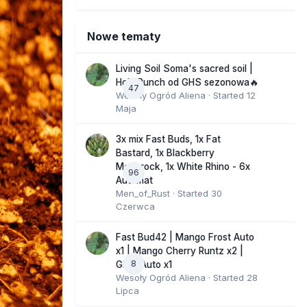
Nowe tematy
Living Soil Soma's sacred soil |
Holy Punch od GHS sezonowa🔥
47
Wesoły Ogród Aliena
· Started
12
Maja
3x mix Fast Buds, 1x Fat
Bastard, 1x Blackberry
Moonrock, 1x White Rhino - 6x
96
Automat
Men_of_Rust
· Started
30
Czerwca
Fast Bud42 | Mango Frost Auto
x1 | Mango Cherry Runtz x2 |
8
GMO Auto x1
Wesoły Ogród Aliena
· Started
28
Lipca