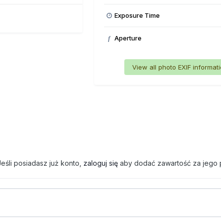
Exposure Time
Aperture
f
View all photo EXIF informat
eśli posiadasz już konto,
zaloguj się
aby dodać zawartość za jego