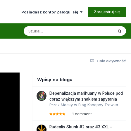
Zarejestruj się
Posiadasz konto? Zaloguj się
Cała aktywność
Wpisy na blogu
Depenalizacja marihuany w Polsce pod
coraz większym znakiem zapytania
Przez
Macky
w
Blog Konopny Trawka
1 comment
Rudealis Skunk #2 oraz #3 XXL –