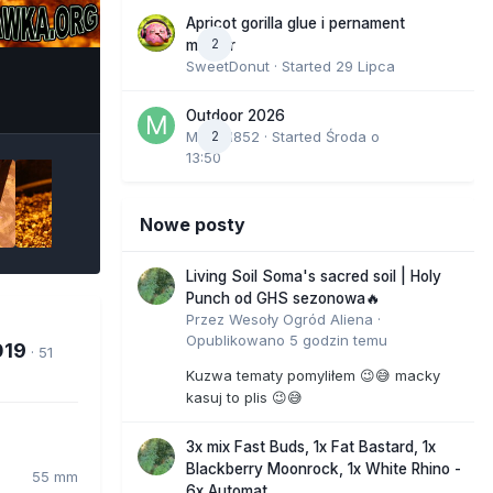
Apricot gorilla glue i pernament
2
marker
SweetDonut
· Started
29 Lipca
e Tools
Outdoor 2026
Marcel852
2
· Started
Środa o
13:50
Nowe posty
Living Soil Soma's sacred soil | Holy
Punch od GHS sezonowa🔥
Przez
Wesoły Ogród Aliena
·
Opublikowano
5 godzin temu
019
· 51
Kuzwa tematy pomyliłem 😉😅 macky
kasuj to plis 😉😅
3x mix Fast Buds, 1x Fat Bastard, 1x
Blackberry Moonrock, 1x White Rhino -
55 mm
6x Automat