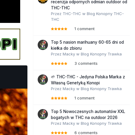
recenzja odpornych odmian outdoor od
THC-THC
Przez
THC-THC
w
Blog Konopny THC-
THC
1 comment
Top 5 nasion marihuany 60-65 dni od
kiełka do zbioru
Przez
Macky
w
Blog Konopny Trawka
3 comments
🌱 THC-THC - Jedyna Polska Marka z
Własną Genetyką Konopi
Przez
Macky
w
Blog Konopny Trawka
1 comment
Top 5 Nowoczesnych automatów XXL
bogatych w THC na outdoor 2026
Przez
Macky
w
Blog Konopny Trawka
6 comments