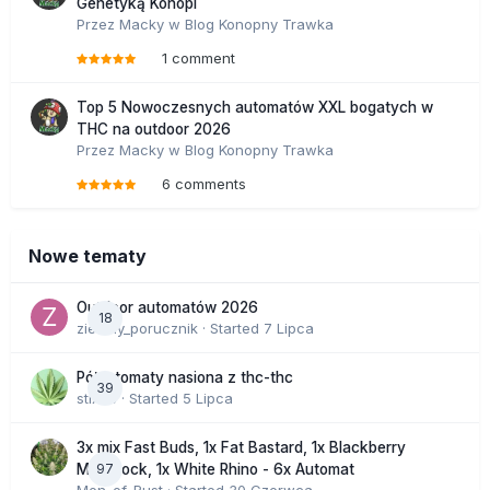
Genetyką Konopi
Przez
Macky
w
Blog Konopny Trawka
1 comment
Top 5 Nowoczesnych automatów XXL bogatych w
THC na outdoor 2026
Przez
Macky
w
Blog Konopny Trawka
6 comments
Nowe tematy
Outdoor automatów 2026
18
zielony_porucznik
· Started
7 Lipca
Półautomaty nasiona z thc-thc
39
stix33
· Started
5 Lipca
3x mix Fast Buds, 1x Fat Bastard, 1x Blackberry
97
Moonrock, 1x White Rhino - 6x Automat