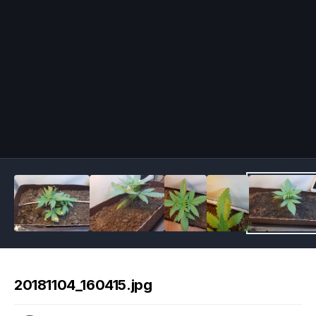
Image Tools
20181104_160415.jpg