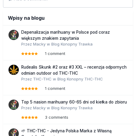
Wpisy na blogu
Depenalizacja marihuany w Polsce pod coraz
większym znakiem zapytania
Przez
Macky
w
Blog Konopny Trawka
1 comment
Rudealis Skunk #2 oraz #3 XXL – recenzja odpornych
odmian outdoor od THC-THC
Przez
THC-THC
w
Blog Konopny THC-THC
1 comment
Top 5 nasion marihuany 60-65 dni od kiełka do zbioru
Przez
Macky
w
Blog Konopny Trawka
3 comments
🌱 THC-THC - Jedyna Polska Marka z Własną