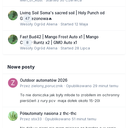
Men_of_Rust
· Started
30 Czerwca
Living Soil Soma's sacred soil | Holy Punch od
47
GHS sezonowa🔥
Wesoły Ogród Aliena
· Started
12 Maja
Fast Bud42 | Mango Frost Auto x1 | Mango
8
Cherry Runtz x2 | GMO Auto x1
Wesoły Ogród Aliena
· Started
28 Lipca
Nowe posty
Outdoor automatów 2026
Przez
zielony_porucznik
·
Opublikowano
29 minut temu
To nie doniczka jak były młode to zrobiłem im ochronny
pierśćień z rury pcv maja dołek około 15-20l
Półautomaty nasiona z thc-thc
Przez
stix33
·
Opublikowano
51 minut temu