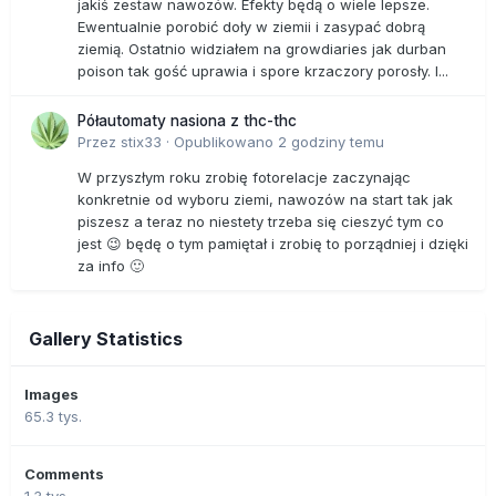
jakiś zestaw nawozów. Efekty będą o wiele lepsze.
Ewentualnie porobić doły w ziemii i zasypać dobrą
ziemią. Ostatnio widziałem na growdiaries jak durban
poison tak gość uprawia i spore krzaczory porosły. I...
Półautomaty nasiona z thc-thc
Przez
stix33
·
Opublikowano
2 godziny temu
W przyszłym roku zrobię fotorelacje zaczynając
konkretnie od wyboru ziemi, nawozów na start tak jak
piszesz a teraz no niestety trzeba się cieszyć tym co
jest 😉 będę o tym pamiętał i zrobię to porządniej i dzięki
za info 🙂
Gallery Statistics
Images
65.3 tys.
Comments