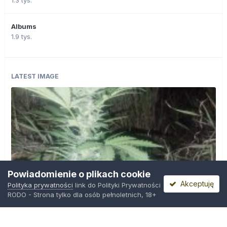
1.3 tys.
Albums
1.9 tys.
LATEST IMAGE
Powiadomienie o plikach cookie
Akceptuję
Polityka prywatności
link do Polityki Prywatności
RODO - Strona tylko dla osób pełnoletnich, 18+
IMG_20260804_221841.jpg