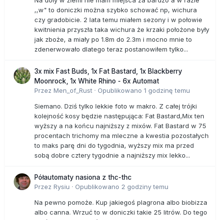
Na doły w ziemi nie mam miejsca za bardzo a w razie
,,w" to doniczki można szybko schować np, wichura
czy gradobicie. 2 lata temu miałem sezony i w połowie
kwitnienia przyszła taka wichura że krzaki położone były
jak zboże, a miały po 1.8m do 2.3m i mocno mnie to
zdenerwowało dlatego teraz postanowiłem tylko...
3x mix Fast Buds, 1x Fat Bastard, 1x Blackberry
Moonrock, 1x White Rhino - 6x Automat
Przez
Men_of_Rust
·
Opublikowano
1 godzinę temu
Siemano. Dziś tylko lekkie foto w makro. Z całej trójki
kolejność kosy będzie następująca: Fat Bastard,Mix ten
wyższy a na końcu najniższy z mixów. Fat Bastard w 75
procentach trichomy ma mleczne a kwestia pozostałych
to maks parę dni do tygodnia, wyższy mix ma przed
sobą dobre cztery tygodnie a najniższy mix lekko...
Półautomaty nasiona z thc-thc
Przez
Rysiu
·
Opublikowano
2 godziny temu
Na pewno pomoże. Kup jakiegoś plagrona albo biobizza
albo canna. Wrzuć to w doniczki takie 25 litrów. Do tego