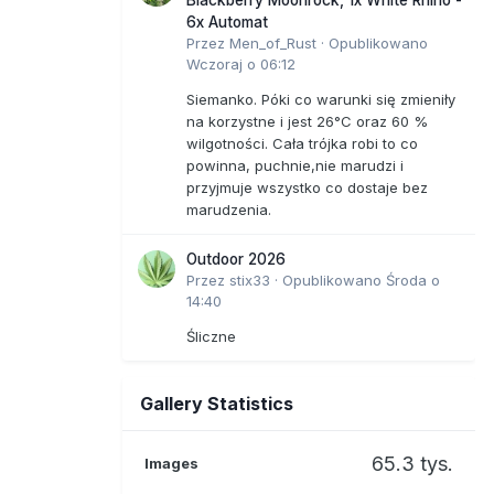
6x Automat
Przez
Men_of_Rust
·
Opublikowano
Wczoraj o 06:12
Siemanko. Póki co warunki się zmieniły
na korzystne i jest 26°C oraz 60 %
wilgotności. Cała trójka robi to co
powinna, puchnie,nie marudzi i
przyjmuje wszystko co dostaje bez
marudzenia.
Outdoor 2026
Przez
stix33
·
Opublikowano
Środa o
14:40
Śliczne
Gallery Statistics
65.3 tys.
Images