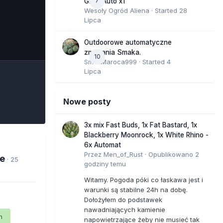
7
GMO Auto x1
Wesoły Ogród Aliena
· Started
28
Lipca
e Tools
Outdoorowe automatyczne
zmagania Smaka.
10
SmakMaroca999
· Started
4
Lipca
Nowe posty
3x mix Fast Buds, 1x Fat Bastard, 1x
Blackberry Moonrock, 1x White Rhino -
6x Automat
Przez
Men_of_Rust
·
Opublikowano
2
ne
· 25
godziny temu
Witamy. Pogoda póki co łaskawa jest i
warunki są stabilne 24h na dobę.
Dołożyłem do podstawek
nawadniających kamienie
n
napowietrzające żeby nie musieć tak