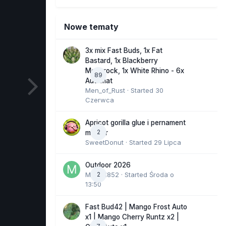
Nowe tematy
3x mix Fast Buds, 1x Fat
Bastard, 1x Blackberry
Moonrock, 1x White Rhino - 6x
89
Automat
Men_of_Rust
· Started
30
Czerwca
Apricot gorilla glue i pernament
2
marker
SweetDonut
· Started
29 Lipca
Outdoor 2026
Marcel852
2
· Started
Środa o
13:50
Fast Bud42 | Mango Frost Auto
x1 | Mango Cherry Runtz x2 |