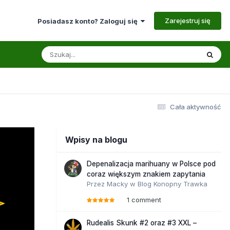
Zarejestruj się
Posiadasz konto? Zaloguj się
Cała aktywność
Wpisy na blogu
Depenalizacja marihuany w Polsce pod
coraz większym znakiem zapytania
Przez
Macky
w
Blog Konopny Trawka
1 comment
Rudealis Skunk #2 oraz #3 XXL –