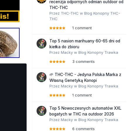
recenzja odpornych odmian outdoor od
THC-THC
Przez
THC-THC
w
Blog Konopny THC-
THC
1 comment
Top 5 nasion marihuany 60-65 dni od
kiełka do zbioru
Przez
Macky
w
Blog Konopny Trawka
3 comments
🌱 THC-THC - Jedyna Polska Marka z
Własną Genetyką Konopi
Przez
Macky
w
Blog Konopny Trawka
1 comment
Top 5 Nowoczesnych automatów XXL
bogatych w THC na outdoor 2026
Przez
Macky
w
Blog Konopny Trawka
6 comments