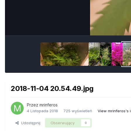
2018-11-04 20.54.49.jpg
Przez
mrinferos
4 Listopada 2018
725 wyświetleń
View mrinferos's
Udostępnij
Obserwujący
0