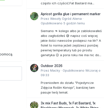
często ich czyścić.Fat Bastard ma...
Apricot gorilla glue i pernament marker
Przez
Wesoły Ogród Aliena
·
Opublikowano
5 godzin temu
Siemano 👊 kolego albo je zablokowałeś
albo zagłodziłeś 😅 napisz coś więcej
jakie ilości nawozów podajesz na litr? A
fiolet to norma jeżeli zejdziesz poniżej
pewnej temperatury lub po prostu
 pomocą.
genetyka 😉 a pora roku nie ma nic do...
Outdoor 2026
Przez
Macky
·
Opublikowano
Wczoraj o
09:33
Przeniosłem do działu "Pojedyncze
Zdjęcia Roślin Konopi", bardziej tam
pasuje twój temat.
3x mix Fast Buds, 1x Fat Bastard, 1x
Blackberry Moonrock, 1x White Rhino -