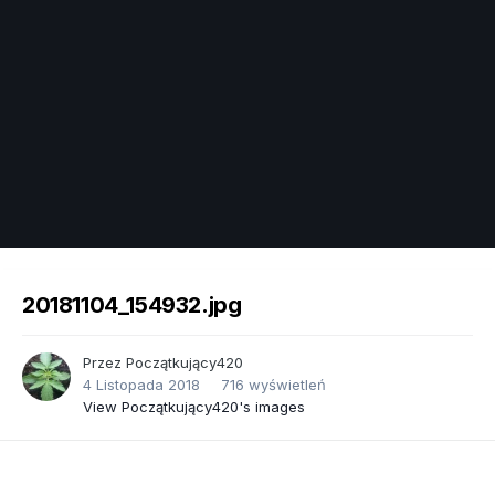
Image Tools
20181104_154932.jpg
Przez
Początkujący420
4 Listopada 2018
716 wyświetleń
View Początkujący420's images