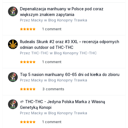
Depenalizacja marihuany w Polsce pod coraz
większym znakiem zapytania
Przez
Macky
w
Blog Konopny Trawka
1 comment
Rudealis Skunk #2 oraz #3 XXL – recenzja odpornych
odmian outdoor od THC-THC
Przez
THC-THC
w
Blog Konopny THC-THC
1 comment
Top 5 nasion marihuany 60-65 dni od kiełka do zbioru
Przez
Macky
w
Blog Konopny Trawka
3 comments
🌱 THC-THC - Jedyna Polska Marka z Własną
Genetyką Konopi
Przez
Macky
w
Blog Konopny Trawka
1 comment