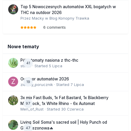
Top 5 Nowoczesnych automatów XXL bogatych w
THC na outdoor 2026
Przez
Macky
w
Blog Konopny Trawka
6 comments
Nowe tematy
Półautomaty nasiona z thc-thc
41
stix33
· Started
5 Lipca
Outdoor automatów 2026
19
zielony_porucznik
· Started
7 Lipca
3x mix Fast Buds, 1x Fat Bastard, 1x Blackberry
97
Moonrock, 1x White Rhino - 6x Automat
Men_of_Rust
· Started
30 Czerwca
Living Soil Soma's sacred soil | Holy Punch od
47
GHS sezonowa🔥