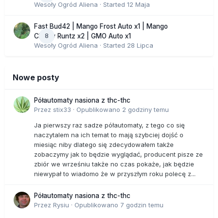
Wesoły Ogród Aliena
· Started
12 Maja
Fast Bud42 | Mango Frost Auto x1 | Mango
8
Cherry Runtz x2 | GMO Auto x1
Wesoły Ogród Aliena
· Started
28 Lipca
Nowe posty
Półautomaty nasiona z thc-thc
Przez
stix33
·
Opublikowano
2 godziny temu
Ja pierwszy raz sadze półautomaty, z tego co się
naczytalem na ich temat to mają szybciej dojść o
miesiąc niby dlatego się zdecydowałem także
zobaczymy jak to będzie wyglądać, producent pisze ze
zbiór we wrześniu także no czas pokaże, jak będzie
niewypał to wiadomo że w przyszłym roku polecę z...
Półautomaty nasiona z thc-thc
Przez
Rysiu
·
Opublikowano
7 godzin temu