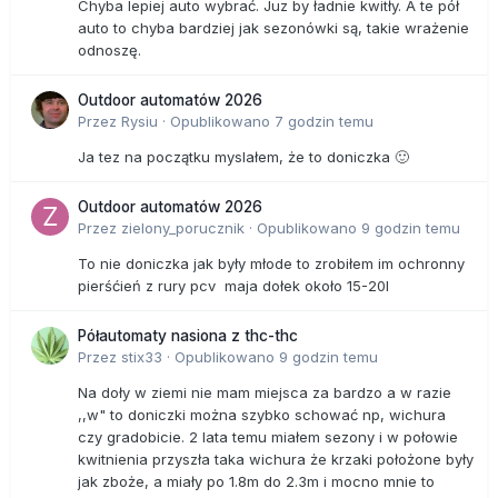
Chyba lepiej auto wybrać. Juz by ładnie kwitły. A te pół
auto to chyba bardziej jak sezonówki są, takie wrażenie
odnoszę.
Outdoor automatów 2026
Przez
Rysiu
·
Opublikowano
7 godzin temu
Ja tez na początku myslałem, że to doniczka 🙂
Outdoor automatów 2026
Przez
zielony_porucznik
·
Opublikowano
9 godzin temu
To nie doniczka jak były młode to zrobiłem im ochronny
pierśćień z rury pcv maja dołek około 15-20l
Półautomaty nasiona z thc-thc
Przez
stix33
·
Opublikowano
9 godzin temu
Na doły w ziemi nie mam miejsca za bardzo a w razie
,,w" to doniczki można szybko schować np, wichura
czy gradobicie. 2 lata temu miałem sezony i w połowie
kwitnienia przyszła taka wichura że krzaki położone były
jak zboże, a miały po 1.8m do 2.3m i mocno mnie to