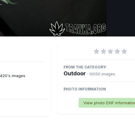
Imag
FROM THE CATEGORY:
Outdoor
· 10050 images
y420's images
PHOTO INFORMATION
View photo EXIF informatio