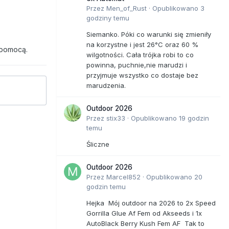
Przez
Men_of_Rust
·
Opublikowano
3
godziny temu
Siemanko. Póki co warunki się zmieniły
na korzystne i jest 26°C oraz 60 %
 pomocą.
wilgotności. Cała trójka robi to co
powinna, puchnie,nie marudzi i
przyjmuje wszystko co dostaje bez
marudzenia.
Outdoor 2026
Przez
stix33
·
Opublikowano
19 godzin
temu
Śliczne
Outdoor 2026
Przez
Marcel852
·
Opublikowano
20
godzin temu
Hejka Mój outdoor na 2026 to 2x Speed
Gorrilla Glue Af Fem od Akseeds i 1x
AutoBlack Berry Kush Fem AF Tak to