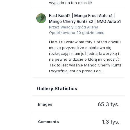
wygląda na ten czas 🙂
Fast Bud42 | Mango Frost Auto x1 |
Mango Cherry Runtz x2 | GMO Auto x1
Przez
Wesoły Ogród Aliena
·
Opublikowano
20 godzin temu
Elo👊 i tu wstawiam foty z przed chwili i
muszę przyznać że maleństwa się
rozkręcają i mam już jedną faworytkę i
na pewno widzicie o którą mi chodzi😉.
Tak to jest właśnie Mango Cherry Runtz
i wyraźnie jest do przodu od...
Gallery Statistics
65.3 tys.
Images
1.3 tys.
Comments