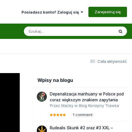
Zarejestruj się
Posiadasz konto? Zaloguj się
Cała aktywność
Wpisy na blogu
Depenalizacja marihuany w Polsce pod
coraz większym znakiem zapytania
Przez
Macky
w
Blog Konopny Trawka
1 comment
Rudealis Skunk #2 oraz #3 XXL –