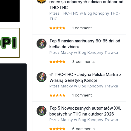
recenzja odpornych odmian outdoor od
THC-THC
Przez
THC-THC
w
Blog Konopny THC-
THC
1 comment
Top 5 nasion marihuany 60-65 dni od
kiełka do zbioru
Przez
Macky
w
Blog Konopny Trawka
3 comments
🌱 THC-THC - Jedyna Polska Marka z
Własną Genetyką Konopi
Przez
Macky
w
Blog Konopny Trawka
1 comment
Top 5 Nowoczesnych automatów XXL
bogatych w THC na outdoor 2026
Przez
Macky
w
Blog Konopny Trawka
6 comments