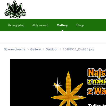
Przeglądaj
Aktywność
Gallery
Blogs
Strona główna
Gallery
Outdoor
20181104_154826.jpg