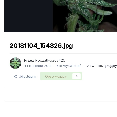
20181104_154826.jpg
Przez
Początkujący420
4 Listopada 2018
618 wyświetleń
View Początkując
Udostępnij
Obserwujący
0