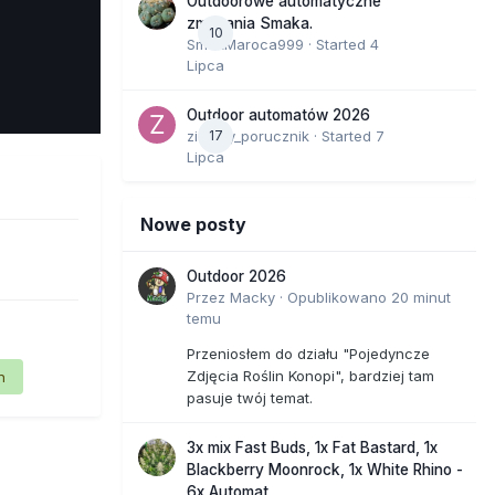
Outdoorowe automatyczne
zmagania Smaka.
10
SmakMaroca999
· Started
4
Lipca
e Tools
Outdoor automatów 2026
zielony_porucznik
17
· Started
7
Lipca
Nowe posty
Outdoor 2026
Przez
Macky
·
Opublikowano
20 minut
temu
Przeniosłem do działu "Pojedyncze
Zdjęcia Roślin Konopi", bardziej tam
n
pasuje twój temat.
3x mix Fast Buds, 1x Fat Bastard, 1x
Blackberry Moonrock, 1x White Rhino -
6x Automat