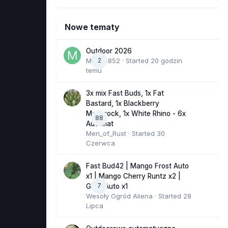
Nowe tematy
Outdoor 2026
Marcel852
2
· Started
20 godzin
temu
3x mix Fast Buds, 1x Fat
Bastard, 1x Blackberry
Moonrock, 1x White Rhino - 6x
88
Automat
Men_of_Rust
· Started
30
Czerwca
Fast Bud42 | Mango Frost Auto
x1 | Mango Cherry Runtz x2 |
7
GMO Auto x1
Wesoły Ogród Aliena
· Started
28
Lipca