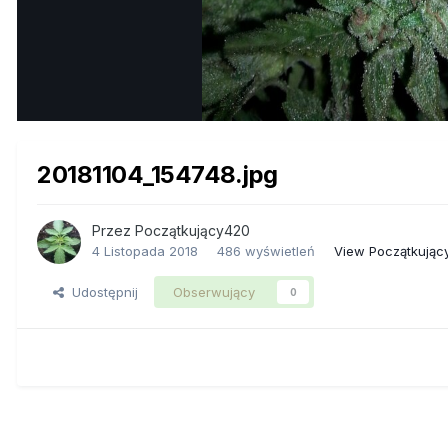
20181104_154748.jpg
Przez
Początkujący420
4 Listopada 2018
486 wyświetleń
View Początkując
Udostępnij
Obserwujący
0