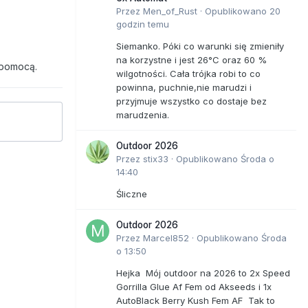
Przez
Men_of_Rust
·
Opublikowano
20
godzin temu
Siemanko. Póki co warunki się zmieniły
na korzystne i jest 26°C oraz 60 %
 pomocą.
wilgotności. Cała trójka robi to co
powinna, puchnie,nie marudzi i
przyjmuje wszystko co dostaje bez
marudzenia.
Outdoor 2026
Przez
stix33
·
Opublikowano
Środa o
14:40
Śliczne
Outdoor 2026
Przez
Marcel852
·
Opublikowano
Środa
o 13:50
Hejka Mój outdoor na 2026 to 2x Speed
Gorrilla Glue Af Fem od Akseeds i 1x
AutoBlack Berry Kush Fem AF Tak to