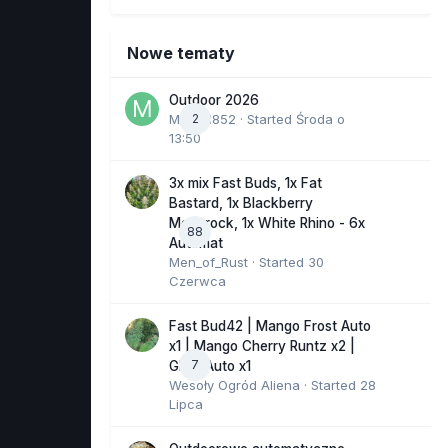
Nowe tematy
Outdoor 2026
Marcel852
2
· Started
Środa o
13:50
3x mix Fast Buds, 1x Fat
Bastard, 1x Blackberry
Moonrock, 1x White Rhino - 6x
88
Automat
Men_of_Rust
· Started
30
Czerwca
Fast Bud42 | Mango Frost Auto
x1 | Mango Cherry Runtz x2 |
7
GMO Auto x1
Wesoły Ogród Aliena
· Started
28
Lipca