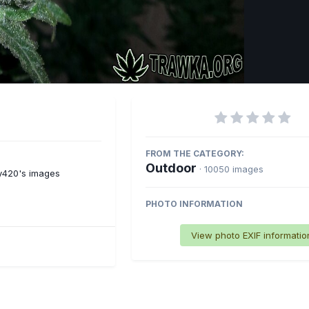
Imag
FROM THE CATEGORY:
Outdoor
· 10050 images
y420's images
PHOTO INFORMATION
View photo EXIF informatio