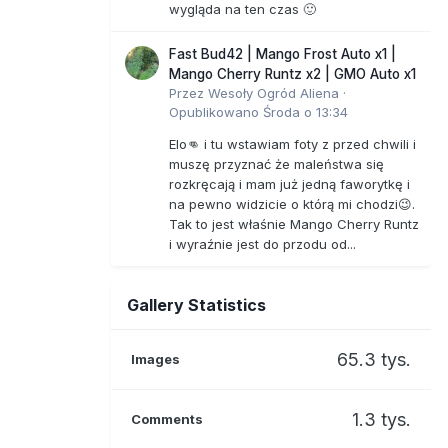
wygląda na ten czas 🙂
Fast Bud42 | Mango Frost Auto x1 |
Mango Cherry Runtz x2 | GMO Auto x1
Przez
Wesoły Ogród Aliena
·
Opublikowano
Środa o 13:34
Elo👊 i tu wstawiam foty z przed chwili i
muszę przyznać że maleństwa się
rozkręcają i mam już jedną faworytkę i
na pewno widzicie o którą mi chodzi😉.
Tak to jest właśnie Mango Cherry Runtz
i wyraźnie jest do przodu od...
Gallery Statistics
65.3 tys.
Images
1.3 tys.
Comments