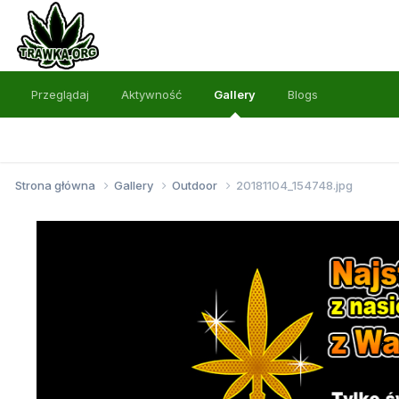
Przeglądaj
Aktywność
Gallery
Blogs
Strona główna
Gallery
Outdoor
20181104_154748.jpg