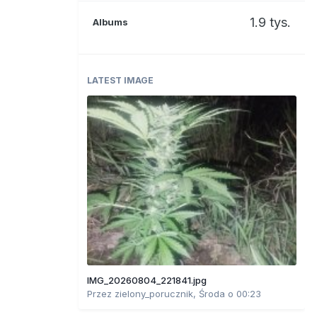
1.9 tys.
Albums
LATEST IMAGE
IMG_20260804_221841.jpg
Przez
zielony_porucznik
,
Środa o 00:23