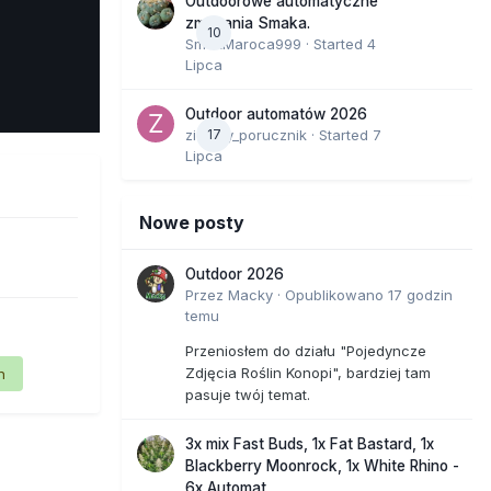
Outdoorowe automatyczne
zmagania Smaka.
10
SmakMaroca999
· Started
4
Lipca
e Tools
Outdoor automatów 2026
zielony_porucznik
17
· Started
7
Lipca
Nowe posty
Outdoor 2026
Przez
Macky
·
Opublikowano
17 godzin
temu
Przeniosłem do działu "Pojedyncze
Zdjęcia Roślin Konopi", bardziej tam
n
pasuje twój temat.
3x mix Fast Buds, 1x Fat Bastard, 1x
Blackberry Moonrock, 1x White Rhino -
6x Automat