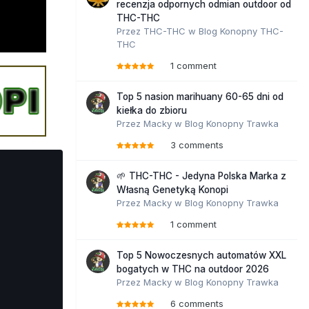
recenzja odpornych odmian outdoor od
THC-THC
Przez
THC-THC
w
Blog Konopny THC-
THC
1 comment
Top 5 nasion marihuany 60-65 dni od
kiełka do zbioru
Przez
Macky
w
Blog Konopny Trawka
3 comments
🌱 THC-THC - Jedyna Polska Marka z
Własną Genetyką Konopi
Przez
Macky
w
Blog Konopny Trawka
1 comment
Top 5 Nowoczesnych automatów XXL
bogatych w THC na outdoor 2026
Przez
Macky
w
Blog Konopny Trawka
6 comments