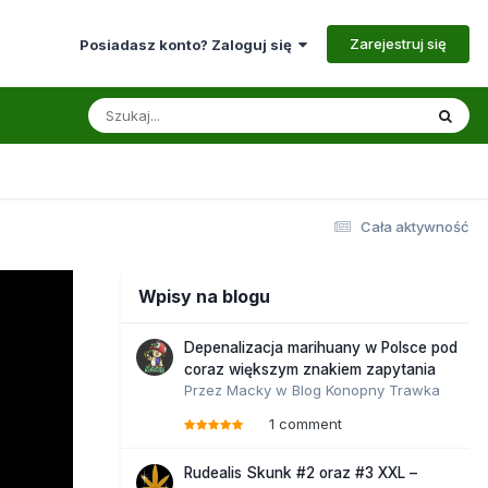
Zarejestruj się
Posiadasz konto? Zaloguj się
Cała aktywność
Wpisy na blogu
Depenalizacja marihuany w Polsce pod
coraz większym znakiem zapytania
Przez
Macky
w
Blog Konopny Trawka
1 comment
Rudealis Skunk #2 oraz #3 XXL –