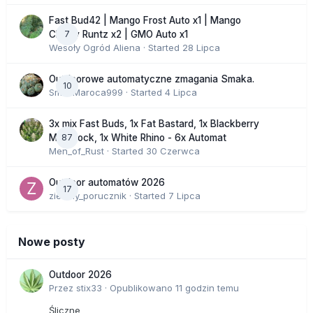
Fast Bud42 | Mango Frost Auto x1 | Mango
7
Cherry Runtz x2 | GMO Auto x1
Wesoły Ogród Aliena
· Started
28 Lipca
Outdoorowe automatyczne zmagania Smaka.
10
SmakMaroca999
· Started
4 Lipca
3x mix Fast Buds, 1x Fat Bastard, 1x Blackberry
87
Moonrock, 1x White Rhino - 6x Automat
Men_of_Rust
· Started
30 Czerwca
Outdoor automatów 2026
17
zielony_porucznik
· Started
7 Lipca
Nowe posty
Outdoor 2026
Przez
stix33
·
Opublikowano
11 godzin temu
Śliczne