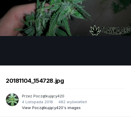
Image Tools
20181104_154728.jpg
Przez
Początkujący420
4 Listopada 2018
482 wyświetleń
View Początkujący420's images