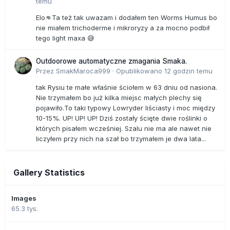
temu
Elo👊Ta też tak uwazam i dodałem ten Worms Humus bo
nie miałem trichoderme i mikroryzy a za mocno podbił
tego light maxa 😅
Outdoorowe automatyczne zmagania Smaka.
Przez
SmakMaroca999
·
Opublikowano
12 godzin temu
tak Rysiu te małe właśnie ściołem w 63 dniu od nasiona.
Nie trzymałem bo już kilka miejsc małych plechy się
pojawiło.To taki typowy Lowryder liściasty i moc między
10-15%. UP! UP! UP! Dziś zostały ścięte dwie roślinki o
których pisałem wcześniej. Szalu nie ma ale nawet nie
liczyłem przy nich na szał bo trzymałem je dwa lata...
Gallery Statistics
Images
65.3 tys.