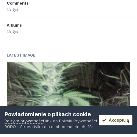
Comments
1.3 tys.
Albums
1.9 tys.
LATEST IMAGE
Powiadomienie o plikach cookie
Akceptuję
Polityka prywatności
link do Polityki Prywatności
RODO - Strona tylko dla osób pełnoletnich, 18+