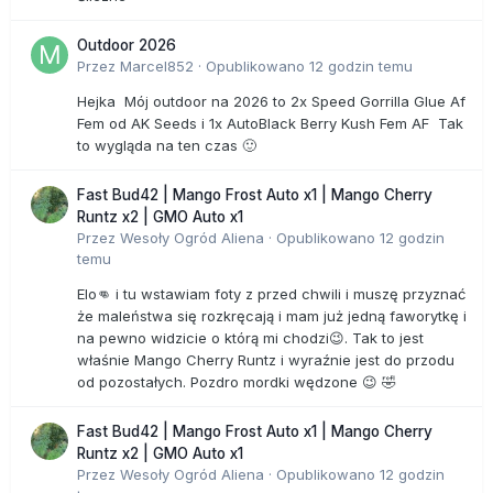
Outdoor 2026
Przez
Marcel852
·
Opublikowano
12 godzin temu
Hejka Mój outdoor na 2026 to 2x Speed Gorrilla Glue Af
Fem od AK Seeds i 1x AutoBlack Berry Kush Fem AF Tak
to wygląda na ten czas 🙂
Fast Bud42 | Mango Frost Auto x1 | Mango Cherry
Runtz x2 | GMO Auto x1
Przez
Wesoły Ogród Aliena
·
Opublikowano
12 godzin
temu
Elo👊 i tu wstawiam foty z przed chwili i muszę przyznać
że maleństwa się rozkręcają i mam już jedną faworytkę i
na pewno widzicie o którą mi chodzi😉. Tak to jest
właśnie Mango Cherry Runtz i wyraźnie jest do przodu
od pozostałych. Pozdro mordki wędzone 😉 🤣
Fast Bud42 | Mango Frost Auto x1 | Mango Cherry
Runtz x2 | GMO Auto x1
Przez
Wesoły Ogród Aliena
·
Opublikowano
12 godzin