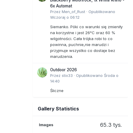
6x Automat
Przez
Men_of_Rust
·
Opublikowano
Wczoraj o 06:12
Siemanko. Póki co warunki się zmieniły
na korzystne i jest 26°C oraz 60 %
wilgotności. Cała trójka robi to co
powinna, puchnie,nie marudzi i
przyjmuje wszystko co dostaje bez
marudzenia.
Outdoor 2026
Przez
stix33
·
Opublikowano
Środa o
14:40
Śliczne
Gallery Statistics
65.3 tys.
Images