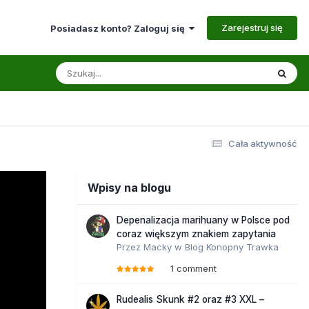
Zarejestruj się
Posiadasz konto? Zaloguj się
Cała aktywność
Wpisy na blogu
Depenalizacja marihuany w Polsce pod
coraz większym znakiem zapytania
Przez
Macky
w
Blog Konopny Trawka
1 comment
Rudealis Skunk #2 oraz #3 XXL –