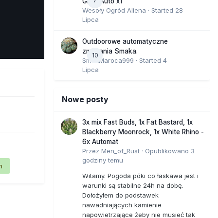
7
GMO Auto x1
Wesoły Ogród Aliena
· Started
28
Lipca
e Tools
Outdoorowe automatyczne
zmagania Smaka.
10
SmakMaroca999
· Started
4
Lipca
Nowe posty
3x mix Fast Buds, 1x Fat Bastard, 1x
Blackberry Moonrock, 1x White Rhino -
6x Automat
Przez
Men_of_Rust
·
Opublikowano
3
godziny temu
n
Witamy. Pogoda póki co łaskawa jest i
warunki są stabilne 24h na dobę.
Dołożyłem do podstawek
nawadniających kamienie
napowietrzające żeby nie musieć tak