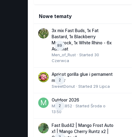
Nowe tematy
3x mix Fast Buds, 1x Fat
Bastard, 1x Blackberry
Moonrock, 1x White Rhino - 6x
89
Automat
Men_of_Rust
· Started
30
Czerwca
Apricot gorilla glue i pernament
2
marker
SweetDonut
· Started
29 Lipca
Outdoor 2026
Marcel852
2
· Started
Środa o
13:50
Fast Bud42 | Mango Frost Auto
x1 | Mango Cherry Runtz x2 |