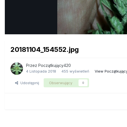
20181104_154552.jpg
Przez
Początkujący420
4 Listopada 2018
455 wyświetleń
View Początkując
Udostępnij
Obserwujący
0