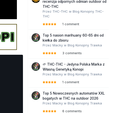
recenzja odpornych odmian outdoor od
THC-THC
Przez
THC-THC
w
Blog Konopny THC-
THC
1 comment
Top 5 nasion marihuany 60-65 dni od
kiełka do zbioru
Przez
Macky
w
Blog Konopny Trawka
3 comments
🌱 THC-THC - Jedyna Polska Marka z
Własną Genetyką Konopi
Przez
Macky
w
Blog Konopny Trawka
1 comment
Top 5 Nowoczesnych automatów XXL
bogatych w THC na outdoor 2026
Przez
Macky
w
Blog Konopny Trawka
6 comments