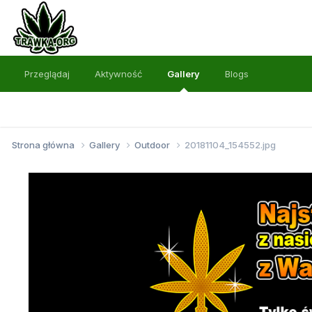
Przeglądaj
Aktywność
Gallery
Blogs
Strona główna
Gallery
Outdoor
20181104_154552.jpg