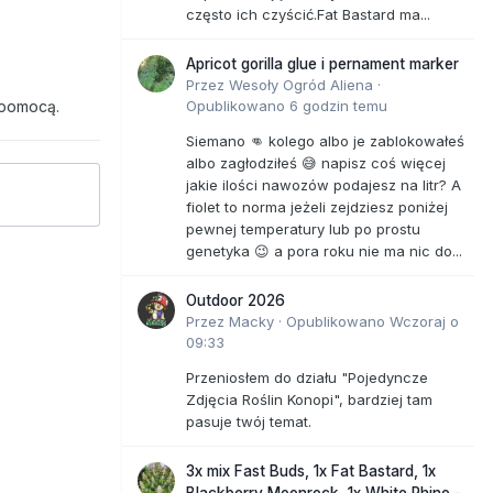
często ich czyścić.Fat Bastard ma...
Apricot gorilla glue i pernament marker
Przez
Wesoły Ogród Aliena
·
 pomocą.
Opublikowano
6 godzin temu
Siemano 👊 kolego albo je zablokowałeś
albo zagłodziłeś 😅 napisz coś więcej
jakie ilości nawozów podajesz na litr? A
fiolet to norma jeżeli zejdziesz poniżej
pewnej temperatury lub po prostu
genetyka 😉 a pora roku nie ma nic do...
Outdoor 2026
Przez
Macky
·
Opublikowano
Wczoraj o
09:33
Przeniosłem do działu "Pojedyncze
Zdjęcia Roślin Konopi", bardziej tam
pasuje twój temat.
3x mix Fast Buds, 1x Fat Bastard, 1x
Blackberry Moonrock, 1x White Rhino -