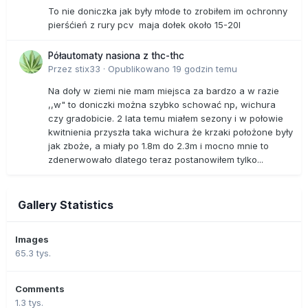
To nie doniczka jak były młode to zrobiłem im ochronny
pierśćień z rury pcv maja dołek około 15-20l
Półautomaty nasiona z thc-thc
Przez
stix33
·
Opublikowano
19 godzin temu
Na doły w ziemi nie mam miejsca za bardzo a w razie
,,w" to doniczki można szybko schować np, wichura
czy gradobicie. 2 lata temu miałem sezony i w połowie
kwitnienia przyszła taka wichura że krzaki położone były
jak zboże, a miały po 1.8m do 2.3m i mocno mnie to
zdenerwowało dlatego teraz postanowiłem tylko...
Gallery Statistics
Images
65.3 tys.
Comments
1.3 tys.