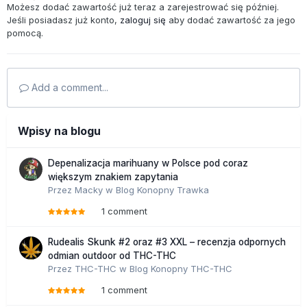
Możesz dodać zawartość już teraz a zarejestrować się później.
Jeśli posiadasz już konto,
zaloguj się
aby dodać zawartość za jego
pomocą.
Add a comment...
Wpisy na blogu
Depenalizacja marihuany w Polsce pod coraz
większym znakiem zapytania
Przez
Macky
w
Blog Konopny Trawka
1 comment
Rudealis Skunk #2 oraz #3 XXL – recenzja odpornych
odmian outdoor od THC-THC
Przez
THC-THC
w
Blog Konopny THC-THC
1 comment