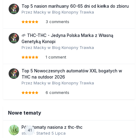
Top 5 nasion marihuany 60-65 dni od kiełka do zbioru
Przez
Macky
w
Blog Konopny Trawka
3 comments
🌱 THC-THC - Jedyna Polska Marka z Własną
Genetyką Konopi
Przez
Macky
w
Blog Konopny Trawka
1 comment
Top 5 Nowoczesnych automatów XXL bogatych w
THC na outdoor 2026
Przez
Macky
w
Blog Konopny Trawka
6 comments
Nowe tematy
Półautomaty nasiona z thc-thc
41
stix33
· Started
5 Lipca