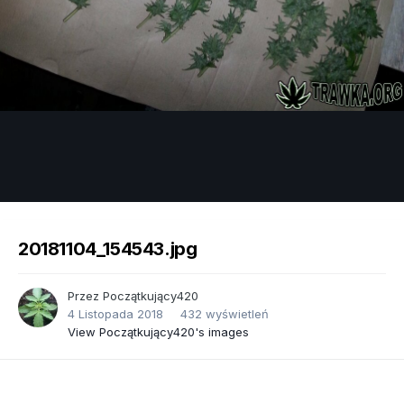
Image Tools
20181104_154543.jpg
Przez
Początkujący420
4 Listopada 2018
432 wyświetleń
View Początkujący420's images