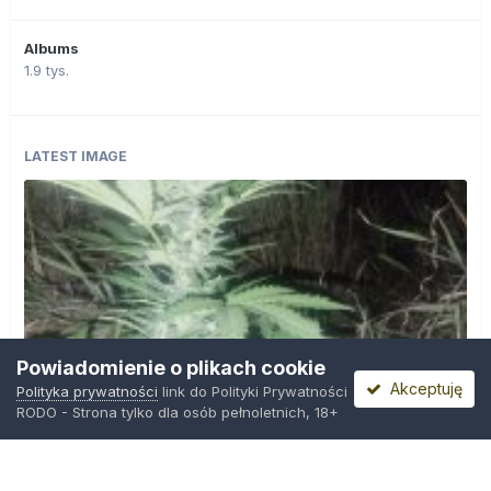
Albums
1.9 tys.
LATEST IMAGE
Powiadomienie o plikach cookie
Akceptuję
Polityka prywatności
link do Polityki Prywatności
RODO - Strona tylko dla osób pełnoletnich, 18+
IMG_20260804_221841.jpg
Przez
zielony_porucznik
,
Środa o 00:23