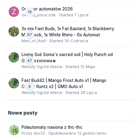
Outdoor automatów 2026
19
zielony_porucznik
· Started
7 Lipca
3x mix Fast Buds, 1x Fat Bastard, 1x Blackberry
97
Moonrock, 1x White Rhino - 6x Automat
Men_of_Rust
· Started
30 Czerwca
Living Soil Soma's sacred soil | Holy Punch od
47
GHS sezonowa🔥
Wesoły Ogród Aliena
· Started
12 Maja
Fast Bud42 | Mango Frost Auto x1 | Mango
8
Cherry Runtz x2 | GMO Auto x1
Wesoły Ogród Aliena
· Started
28 Lipca
Nowe posty
Półautomaty nasiona z thc-thc
Przez
stix33
·
Opublikowano
13 godzin temu