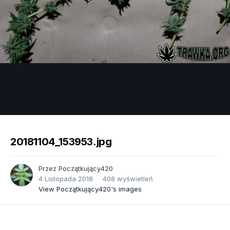
Image Tools
20181104_153953.jpg
Przez
Początkujący420
4 Listopada 2018
408 wyświetleń
View Początkujący420's images