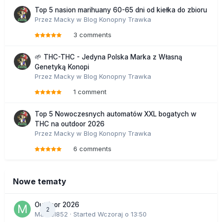
Top 5 nasion marihuany 60-65 dni od kiełka do zbioru
Przez
Macky
w
Blog Konopny Trawka
3 comments
🌱 THC-THC - Jedyna Polska Marka z Własną
Genetyką Konopi
Przez
Macky
w
Blog Konopny Trawka
1 comment
Top 5 Nowoczesnych automatów XXL bogatych w
THC na outdoor 2026
Przez
Macky
w
Blog Konopny Trawka
6 comments
Nowe tematy
Outdoor 2026
2
Marcel852
· Started
Wczoraj o 13:50