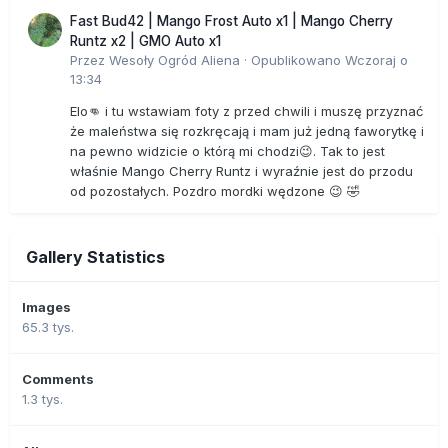
Fast Bud42 | Mango Frost Auto x1 | Mango Cherry
Runtz x2 | GMO Auto x1
Przez
Wesoły Ogród Aliena
·
Opublikowano
Wczoraj o
13:34
Elo👊 i tu wstawiam foty z przed chwili i muszę przyznać
że maleństwa się rozkręcają i mam już jedną faworytkę i
na pewno widzicie o którą mi chodzi😉. Tak to jest
właśnie Mango Cherry Runtz i wyraźnie jest do przodu
od pozostałych. Pozdro mordki wędzone 😉 🤣
Gallery Statistics
Images
65.3 tys.
Comments
1.3 tys.