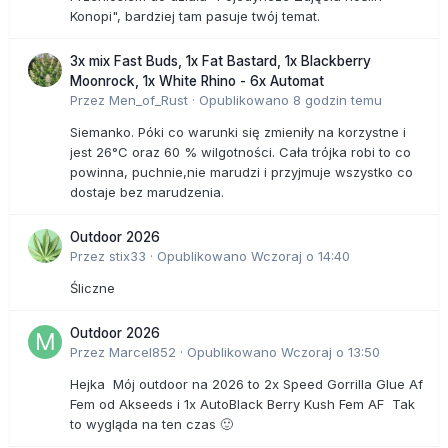
Konopi", bardziej tam pasuje twój temat.
3x mix Fast Buds, 1x Fat Bastard, 1x Blackberry
Moonrock, 1x White Rhino - 6x Automat
Przez
Men_of_Rust
·
Opublikowano
8 godzin temu
Siemanko. Póki co warunki się zmieniły na korzystne i
jest 26°C oraz 60 % wilgotności. Cała trójka robi to co
powinna, puchnie,nie marudzi i przyjmuje wszystko co
dostaje bez marudzenia.
Outdoor 2026
Przez
stix33
·
Opublikowano
Wczoraj o 14:40
Śliczne
Outdoor 2026
Przez
Marcel852
·
Opublikowano
Wczoraj o 13:50
Hejka Mój outdoor na 2026 to 2x Speed Gorrilla Glue Af
Fem od Akseeds i 1x AutoBlack Berry Kush Fem AF Tak
to wygląda na ten czas 🙂