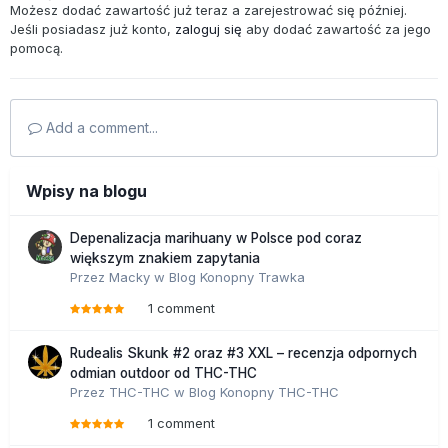
Możesz dodać zawartość już teraz a zarejestrować się później.
Jeśli posiadasz już konto,
zaloguj się
aby dodać zawartość za jego
pomocą.
Add a comment...
Wpisy na blogu
Depenalizacja marihuany w Polsce pod coraz
większym znakiem zapytania
Przez
Macky
w
Blog Konopny Trawka
1 comment
Rudealis Skunk #2 oraz #3 XXL – recenzja odpornych
odmian outdoor od THC-THC
Przez
THC-THC
w
Blog Konopny THC-THC
1 comment