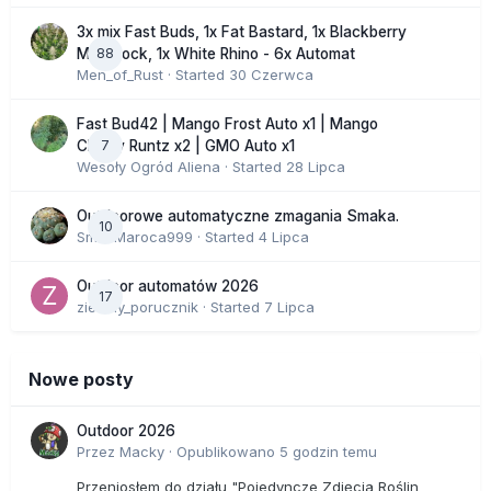
3x mix Fast Buds, 1x Fat Bastard, 1x Blackberry
88
Moonrock, 1x White Rhino - 6x Automat
Men_of_Rust
· Started
30 Czerwca
Fast Bud42 | Mango Frost Auto x1 | Mango
7
Cherry Runtz x2 | GMO Auto x1
Wesoły Ogród Aliena
· Started
28 Lipca
Outdoorowe automatyczne zmagania Smaka.
10
SmakMaroca999
· Started
4 Lipca
Outdoor automatów 2026
17
zielony_porucznik
· Started
7 Lipca
Nowe posty
Outdoor 2026
Przez
Macky
·
Opublikowano
5 godzin temu
Przeniosłem do działu "Pojedyncze Zdjęcia Roślin