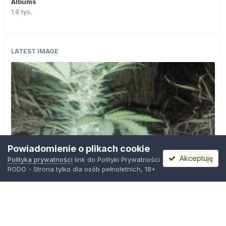
Albums
1.9 tys.
LATEST IMAGE
Powiadomienie o plikach cookie
Akceptuję
Polityka prywatności
link do Polityki Prywatności
RODO - Strona tylko dla osób pełnoletnich, 18+
IMG_20260804_221841.jpg
Przez
zielony_porucznik
,
Wczoraj o 00:23