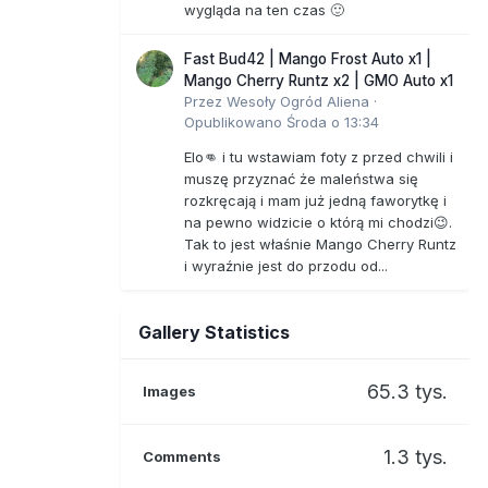
wygląda na ten czas 🙂
Fast Bud42 | Mango Frost Auto x1 |
Mango Cherry Runtz x2 | GMO Auto x1
Przez
Wesoły Ogród Aliena
·
Opublikowano
Środa o 13:34
Elo👊 i tu wstawiam foty z przed chwili i
muszę przyznać że maleństwa się
rozkręcają i mam już jedną faworytkę i
na pewno widzicie o którą mi chodzi😉.
Tak to jest właśnie Mango Cherry Runtz
i wyraźnie jest do przodu od...
Gallery Statistics
65.3 tys.
Images
1.3 tys.
Comments