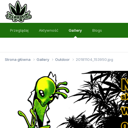
Przeglądaj
Aktywność
Gallery
Blogs
Strona główna
Gallery
Outdoor
20181104_153950.jpg