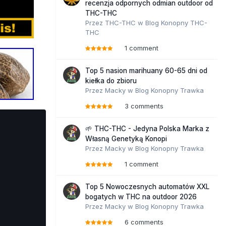
recenzja odpornych odmian outdoor od
THC-THC
Przez
THC-THC
w
Blog Konopny THC-
THC
1 comment
Top 5 nasion marihuany 60-65 dni od
kiełka do zbioru
Przez
Macky
w
Blog Konopny Trawka
3 comments
🌱 THC-THC - Jedyna Polska Marka z
Własną Genetyką Konopi
Przez
Macky
w
Blog Konopny Trawka
1 comment
Top 5 Nowoczesnych automatów XXL
bogatych w THC na outdoor 2026
Przez
Macky
w
Blog Konopny Trawka
6 comments