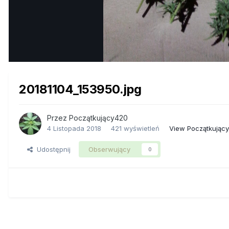
20181104_153950.jpg
Przez
Początkujący420
4 Listopada 2018
421 wyświetleń
View Początkując
Udostępnij
Obserwujący
0