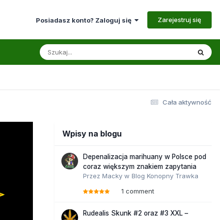
Zarejestruj się
Posiadasz konto? Zaloguj się
Cała aktywność
Wpisy na blogu
Depenalizacja marihuany w Polsce pod
coraz większym znakiem zapytania
Przez
Macky
w
Blog Konopny Trawka
1 comment
Rudealis Skunk #2 oraz #3 XXL –