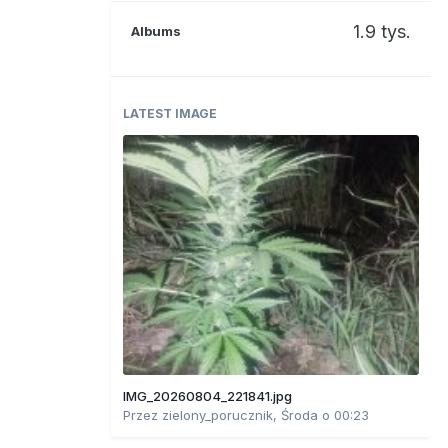
1.9 tys.
Albums
LATEST IMAGE
IMG_20260804_221841.jpg
Przez
zielony_porucznik
,
Środa o 00:23