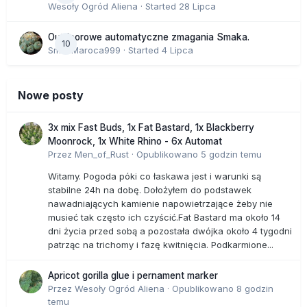
Wesoły Ogród Aliena
· Started
28 Lipca
Outdoorowe automatyczne zmagania Smaka.
10
SmakMaroca999
· Started
4 Lipca
Nowe posty
3x mix Fast Buds, 1x Fat Bastard, 1x Blackberry
Moonrock, 1x White Rhino - 6x Automat
Przez
Men_of_Rust
·
Opublikowano
5 godzin temu
Witamy. Pogoda póki co łaskawa jest i warunki są
stabilne 24h na dobę. Dołożyłem do podstawek
nawadniających kamienie napowietrzające żeby nie
musieć tak często ich czyścić.Fat Bastard ma około 14
dni życia przed sobą a pozostała dwójka około 4 tygodni
patrząc na trichomy i fazę kwitnięcia. Podkarmione...
Apricot gorilla glue i pernament marker
Przez
Wesoły Ogród Aliena
·
Opublikowano
8 godzin
temu