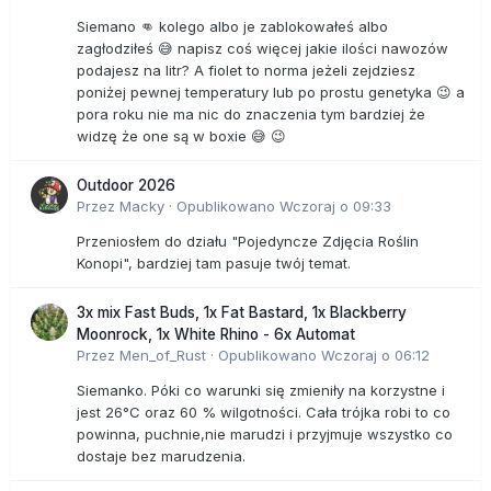
Siemano 👊 kolego albo je zablokowałeś albo
zagłodziłeś 😅 napisz coś więcej jakie ilości nawozów
podajesz na litr? A fiolet to norma jeżeli zejdziesz
poniżej pewnej temperatury lub po prostu genetyka 😉 a
pora roku nie ma nic do znaczenia tym bardziej że
widzę że one są w boxie 😅 😉
Outdoor 2026
Przez
Macky
·
Opublikowano
Wczoraj o 09:33
Przeniosłem do działu "Pojedyncze Zdjęcia Roślin
Konopi", bardziej tam pasuje twój temat.
3x mix Fast Buds, 1x Fat Bastard, 1x Blackberry
Moonrock, 1x White Rhino - 6x Automat
Przez
Men_of_Rust
·
Opublikowano
Wczoraj o 06:12
Siemanko. Póki co warunki się zmieniły na korzystne i
jest 26°C oraz 60 % wilgotności. Cała trójka robi to co
powinna, puchnie,nie marudzi i przyjmuje wszystko co
dostaje bez marudzenia.