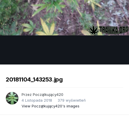
Image Tools
20181104_143253.jpg
Przez
Początkujący420
4 Listopada 2018
379 wyświetleń
View Początkujący420's images