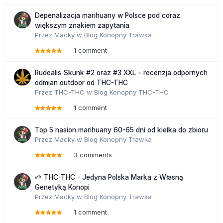
Depenalizacja marihuany w Polsce pod coraz
większym znakiem zapytania
Przez
Macky
w
Blog Konopny Trawka
1 comment
Rudealis Skunk #2 oraz #3 XXL – recenzja odpornych
odmian outdoor od THC-THC
Przez
THC-THC
w
Blog Konopny THC-THC
1 comment
Top 5 nasion marihuany 60-65 dni od kiełka do zbioru
Przez
Macky
w
Blog Konopny Trawka
3 comments
🌱 THC-THC - Jedyna Polska Marka z Własną
Genetyką Konopi
Przez
Macky
w
Blog Konopny Trawka
1 comment