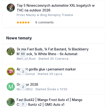
Top 5 Nowoczesnych automatów XXL bogatych w
THC na outdoor 2026
Przez
Macky
w
Blog Konopny Trawka
6 comments
Nowe tematy
3x mix Fast Buds, 1x Fat Bastard, 1x Blackberry
89
Moonrock, 1x White Rhino - 6x Automat
Men_of_Rust
· Started
30 Czerwca
Apricot gorilla glue i pernament marker
2
SweetDonut
· Started
29 Lipca
Outdoor 2026
2
Marcel852
· Started
Środa o 13:50
Fast Bud42 | Mango Frost Auto x1 | Mango
7
Cherry Runtz x2 | GMO Auto x1