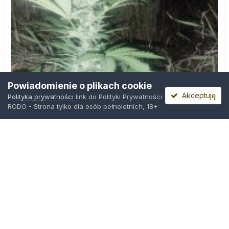
Powiadomienie o plikach cookie
Akceptuję
Polityka prywatności
link do Polityki Prywatności
RODO - Strona tylko dla osób pełnoletnich, 18+
IMG_20260804_221841.jpg
Przez
zielony_porucznik
,
Środa o 00:23
Polityka prywatności
Kontakt
Ciasteczka
Trawka.org
Powered by Invision Community