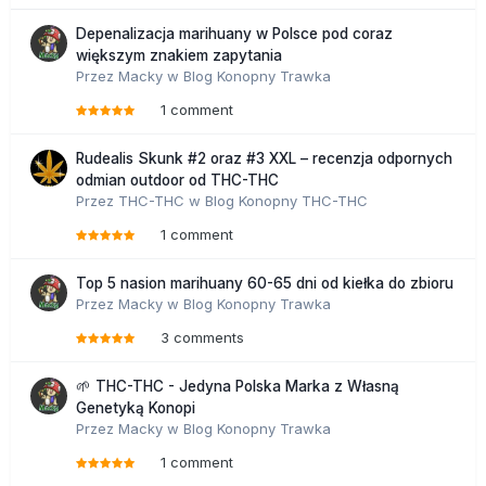
Depenalizacja marihuany w Polsce pod coraz
większym znakiem zapytania
Przez
Macky
w
Blog Konopny Trawka
1 comment
Rudealis Skunk #2 oraz #3 XXL – recenzja odpornych
odmian outdoor od THC-THC
Przez
THC-THC
w
Blog Konopny THC-THC
1 comment
Top 5 nasion marihuany 60-65 dni od kiełka do zbioru
Przez
Macky
w
Blog Konopny Trawka
3 comments
🌱 THC-THC - Jedyna Polska Marka z Własną
Genetyką Konopi
Przez
Macky
w
Blog Konopny Trawka
1 comment