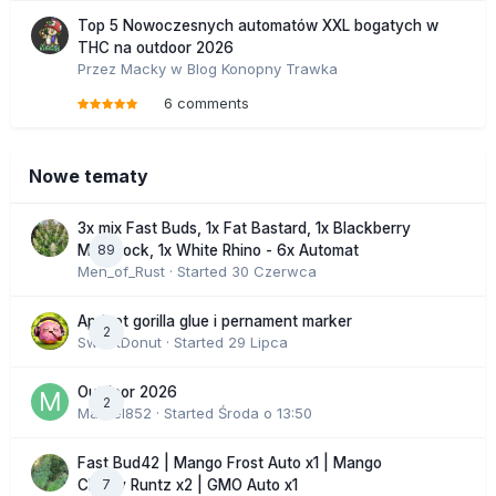
Top 5 Nowoczesnych automatów XXL bogatych w
THC na outdoor 2026
Przez
Macky
w
Blog Konopny Trawka
6 comments
Nowe tematy
3x mix Fast Buds, 1x Fat Bastard, 1x Blackberry
89
Moonrock, 1x White Rhino - 6x Automat
Men_of_Rust
· Started
30 Czerwca
Apricot gorilla glue i pernament marker
2
SweetDonut
· Started
29 Lipca
Outdoor 2026
2
Marcel852
· Started
Środa o 13:50
Fast Bud42 | Mango Frost Auto x1 | Mango
7
Cherry Runtz x2 | GMO Auto x1