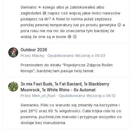
Siemano 👊 kolego albo je zablokowałeś albo
zagłodziłeś 😅 napisz coś więcej jakie ilości nawozów
podajesz na litr? A fiolet to norma jeżeli zejdziesz
poniżej pewnej temperatury lub po prostu genetyka 😉 a
pora roku nie ma nic do znaczenia tym bardziej że
widzę że one są w boxie 😅 😉
Outdoor 2026
Przez
Macky
·
Opublikowano
Wczoraj o 09:33
Przeniosłem do działu "Pojedyncze Zdjęcia Roślin
Konopi", bardziej tam pasuje twój temat.
3x mix Fast Buds, 1x Fat Bastard, 1x Blackberry
Moonrock, 1x White Rhino - 6x Automat
Przez
Men_of_Rust
·
Opublikowano
Wczoraj o 06:12
Siemanko. Póki co warunki się zmieniły na korzystne i
jest 26°C oraz 60 % wilgotności. Cała trójka robi to co
powinna, puchnie,nie marudzi i przyjmuje wszystko co
dostaje bez marudzenia.