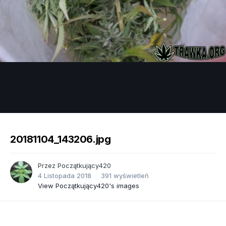
Image Tools
20181104_143206.jpg
Przez
Początkujący420
4 Listopada 2018
391 wyświetleń
View Początkujący420's images