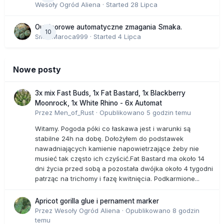
Wesoły Ogród Aliena
· Started
28 Lipca
Outdoorowe automatyczne zmagania Smaka.
10
SmakMaroca999
· Started
4 Lipca
Nowe posty
3x mix Fast Buds, 1x Fat Bastard, 1x Blackberry
Moonrock, 1x White Rhino - 6x Automat
Przez
Men_of_Rust
·
Opublikowano
5 godzin temu
Witamy. Pogoda póki co łaskawa jest i warunki są
stabilne 24h na dobę. Dołożyłem do podstawek
nawadniających kamienie napowietrzające żeby nie
musieć tak często ich czyścić.Fat Bastard ma około 14
dni życia przed sobą a pozostała dwójka około 4 tygodni
patrząc na trichomy i fazę kwitnięcia. Podkarmione...
Apricot gorilla glue i pernament marker
Przez
Wesoły Ogród Aliena
·
Opublikowano
8 godzin
temu