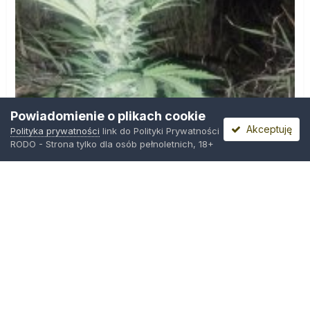
Powiadomienie o plikach cookie
Akceptuję
Polityka prywatności
link do Polityki Prywatności
RODO - Strona tylko dla osób pełnoletnich, 18+
IMG_20260804_221841.jpg
Przez
zielony_porucznik
,
Środa o 00:23
Polityka prywatności
Kontakt
Ciasteczka
Trawka.org
Powered by Invision Community