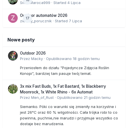
SmakMaroca999
· Started
4 Lipca
Outdoor automatów 2026
17
zielony_porucznik
· Started
7 Lipca
Nowe posty
Outdoor 2026
Przez
Macky
·
Opublikowano
18 godzin temu
Przeniosłem do działu "Pojedyncze Zdjęcia Roślin
Konopi", bardziej tam pasuje twój temat.
3x mix Fast Buds, 1x Fat Bastard, 1x Blackberry
Moonrock, 1x White Rhino - 6x Automat
Przez
Men_of_Rust
·
Opublikowano
21 godzin temu
Siemanko. Póki co warunki się zmieniły na korzystne i
jest 26°C oraz 60 % wilgotności. Cała trójka robi to co
powinna, puchnie,nie marudzi i przyjmuje wszystko co
dostaje bez marudzenia.