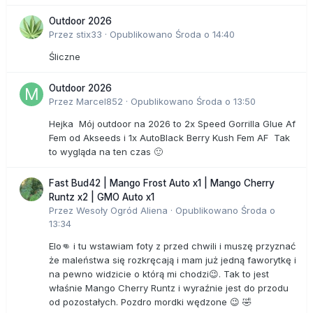
Outdoor 2026
Przez
stix33
·
Opublikowano
Środa o 14:40
Śliczne
Outdoor 2026
Przez
Marcel852
·
Opublikowano
Środa o 13:50
Hejka Mój outdoor na 2026 to 2x Speed Gorrilla Glue Af
Fem od Akseeds i 1x AutoBlack Berry Kush Fem AF Tak
to wygląda na ten czas 🙂
Fast Bud42 | Mango Frost Auto x1 | Mango Cherry
Runtz x2 | GMO Auto x1
Przez
Wesoły Ogród Aliena
·
Opublikowano
Środa o
13:34
Elo👊 i tu wstawiam foty z przed chwili i muszę przyznać
że maleństwa się rozkręcają i mam już jedną faworytkę i
na pewno widzicie o którą mi chodzi😉. Tak to jest
właśnie Mango Cherry Runtz i wyraźnie jest do przodu
od pozostałych. Pozdro mordki wędzone 😉 🤣