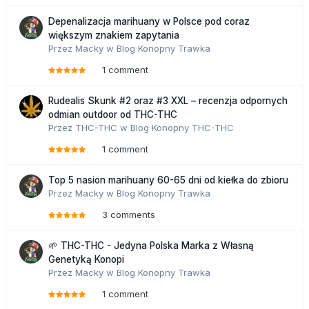
Depenalizacja marihuany w Polsce pod coraz
większym znakiem zapytania
Przez
Macky
w
Blog Konopny Trawka
1 comment
Rudealis Skunk #2 oraz #3 XXL – recenzja odpornych
odmian outdoor od THC-THC
Przez
THC-THC
w
Blog Konopny THC-THC
1 comment
Top 5 nasion marihuany 60-65 dni od kiełka do zbioru
Przez
Macky
w
Blog Konopny Trawka
3 comments
🌱 THC-THC - Jedyna Polska Marka z Własną
Genetyką Konopi
Przez
Macky
w
Blog Konopny Trawka
1 comment