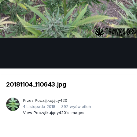
Image Tools
20181104_110643.jpg
Przez
Początkujący420
4 Listopada 2018
392 wyświetleń
View Początkujący420's images