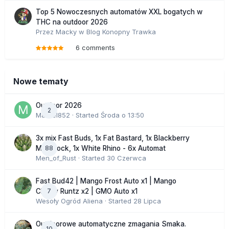
Top 5 Nowoczesnych automatów XXL bogatych w
THC na outdoor 2026
Przez
Macky
w
Blog Konopny Trawka
6 comments
Nowe tematy
Outdoor 2026
2
Marcel852
· Started
Środa o 13:50
3x mix Fast Buds, 1x Fat Bastard, 1x Blackberry
88
Moonrock, 1x White Rhino - 6x Automat
Men_of_Rust
· Started
30 Czerwca
Fast Bud42 | Mango Frost Auto x1 | Mango
7
Cherry Runtz x2 | GMO Auto x1
Wesoły Ogród Aliena
· Started
28 Lipca
Outdoorowe automatyczne zmagania Smaka.
10