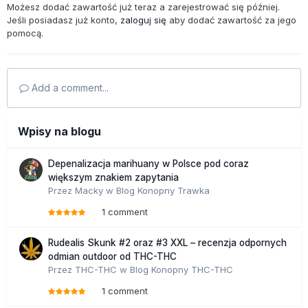
Możesz dodać zawartość już teraz a zarejestrować się później.
Jeśli posiadasz już konto,
zaloguj się
aby dodać zawartość za jego
pomocą.
Add a comment...
Wpisy na blogu
Depenalizacja marihuany w Polsce pod coraz
większym znakiem zapytania
Przez
Macky
w
Blog Konopny Trawka
1 comment
Rudealis Skunk #2 oraz #3 XXL – recenzja odpornych
odmian outdoor od THC-THC
Przez
THC-THC
w
Blog Konopny THC-THC
1 comment