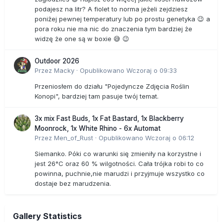
podajesz na litr? A fiolet to norma jeżeli zejdziesz
poniżej pewnej temperatury lub po prostu genetyka 😉 a
pora roku nie ma nic do znaczenia tym bardziej że
widzę że one są w boxie 😅 😉
Outdoor 2026
Przez
Macky
·
Opublikowano
Wczoraj o 09:33
Przeniosłem do działu "Pojedyncze Zdjęcia Roślin
Konopi", bardziej tam pasuje twój temat.
3x mix Fast Buds, 1x Fat Bastard, 1x Blackberry
Moonrock, 1x White Rhino - 6x Automat
Przez
Men_of_Rust
·
Opublikowano
Wczoraj o 06:12
Siemanko. Póki co warunki się zmieniły na korzystne i
jest 26°C oraz 60 % wilgotności. Cała trójka robi to co
powinna, puchnie,nie marudzi i przyjmuje wszystko co
dostaje bez marudzenia.
Gallery Statistics