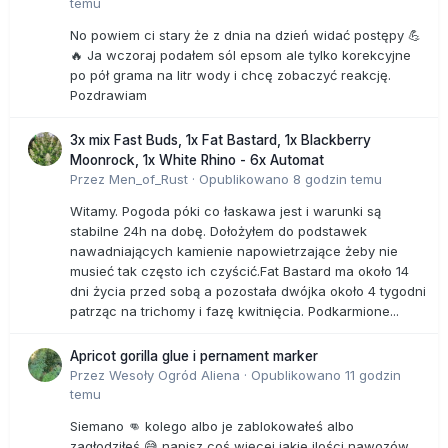
temu
No powiem ci stary że z dnia na dzień widać postępy 💪
🔥 Ja wczoraj podałem sól epsom ale tylko korekcyjne
po pół grama na litr wody i chcę zobaczyć reakcję.
Pozdrawiam
3x mix Fast Buds, 1x Fat Bastard, 1x Blackberry
Moonrock, 1x White Rhino - 6x Automat
Przez
Men_of_Rust
·
Opublikowano
8 godzin temu
Witamy. Pogoda póki co łaskawa jest i warunki są
stabilne 24h na dobę. Dołożyłem do podstawek
nawadniających kamienie napowietrzające żeby nie
musieć tak często ich czyścić.Fat Bastard ma około 14
dni życia przed sobą a pozostała dwójka około 4 tygodni
patrząc na trichomy i fazę kwitnięcia. Podkarmione...
Apricot gorilla glue i pernament marker
Przez
Wesoły Ogród Aliena
·
Opublikowano
11 godzin
temu
Siemano 👊 kolego albo je zablokowałeś albo
zagłodziłeś 😅 napisz coś więcej jakie ilości nawozów