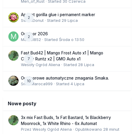
Men_of_Rust
· Started
30 Czerwca
Apricot gorilla glue i pernament marker
2
SweetDonut
· Started
29 Lipca
Outdoor 2026
2
Marcel852
· Started
Środa o 13:50
Fast Bud42 | Mango Frost Auto x1 | Mango
7
Cherry Runtz x2 | GMO Auto x1
Wesoły Ogród Aliena
· Started
28 Lipca
Outdoorowe automatyczne zmagania Smaka.
10
SmakMaroca999
· Started
4 Lipca
Nowe posty
3x mix Fast Buds, 1x Fat Bastard, 1x Blackberry
Moonrock, 1x White Rhino - 6x Automat
Przez
Wesoły Ogród Aliena
·
Opublikowano
28 minut