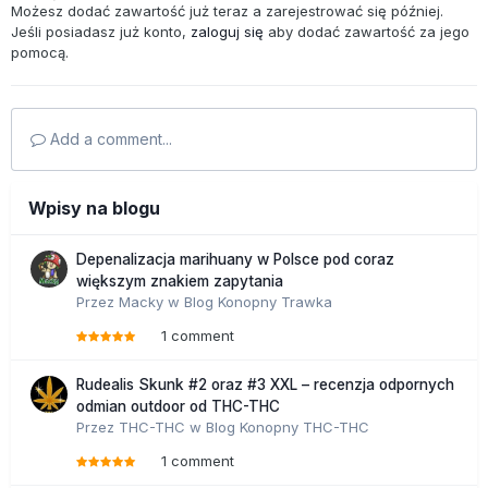
Możesz dodać zawartość już teraz a zarejestrować się później.
Jeśli posiadasz już konto,
zaloguj się
aby dodać zawartość za jego
pomocą.
Add a comment...
Wpisy na blogu
Depenalizacja marihuany w Polsce pod coraz
większym znakiem zapytania
Przez
Macky
w
Blog Konopny Trawka
1 comment
Rudealis Skunk #2 oraz #3 XXL – recenzja odpornych
odmian outdoor od THC-THC
Przez
THC-THC
w
Blog Konopny THC-THC
1 comment