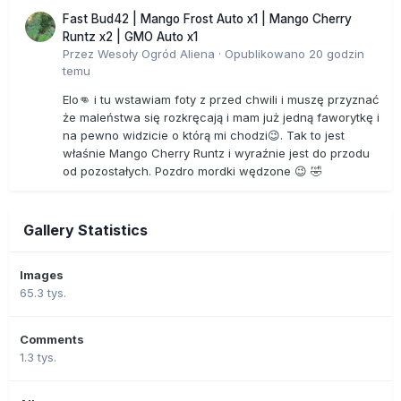
Fast Bud42 | Mango Frost Auto x1 | Mango Cherry
Runtz x2 | GMO Auto x1
Przez
Wesoły Ogród Aliena
·
Opublikowano
20 godzin
temu
Elo👊 i tu wstawiam foty z przed chwili i muszę przyznać
że maleństwa się rozkręcają i mam już jedną faworytkę i
na pewno widzicie o którą mi chodzi😉. Tak to jest
właśnie Mango Cherry Runtz i wyraźnie jest do przodu
od pozostałych. Pozdro mordki wędzone 😉 🤣
Gallery Statistics
Images
65.3 tys.
Comments
1.3 tys.