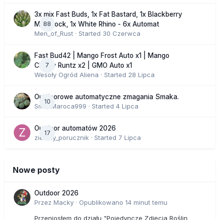
3x mix Fast Buds, 1x Fat Bastard, 1x Blackberry
88
Moonrock, 1x White Rhino - 6x Automat
Men_of_Rust
· Started
30 Czerwca
Fast Bud42 | Mango Frost Auto x1 | Mango
7
Cherry Runtz x2 | GMO Auto x1
Wesoły Ogród Aliena
· Started
28 Lipca
Outdoorowe automatyczne zmagania Smaka.
10
SmakMaroca999
· Started
4 Lipca
Outdoor automatów 2026
17
zielony_porucznik
· Started
7 Lipca
Nowe posty
Outdoor 2026
Przez
Macky
·
Opublikowano
14 minut temu
Przeniosłem do działu "Pojedyncze Zdjęcia Roślin