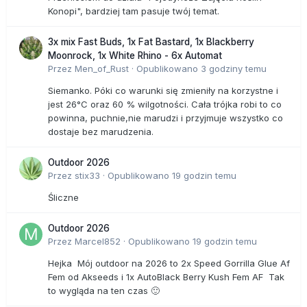
Konopi", bardziej tam pasuje twój temat.
3x mix Fast Buds, 1x Fat Bastard, 1x Blackberry
Moonrock, 1x White Rhino - 6x Automat
Przez
Men_of_Rust
·
Opublikowano
3 godziny temu
Siemanko. Póki co warunki się zmieniły na korzystne i
jest 26°C oraz 60 % wilgotności. Cała trójka robi to co
powinna, puchnie,nie marudzi i przyjmuje wszystko co
dostaje bez marudzenia.
Outdoor 2026
Przez
stix33
·
Opublikowano
19 godzin temu
Śliczne
Outdoor 2026
Przez
Marcel852
·
Opublikowano
19 godzin temu
Hejka Mój outdoor na 2026 to 2x Speed Gorrilla Glue Af
Fem od Akseeds i 1x AutoBlack Berry Kush Fem AF Tak
to wygląda na ten czas 🙂