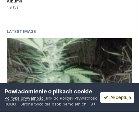
Albums
1.9 tys.
LATEST IMAGE
Powiadomienie o plikach cookie
Akceptuję
Polityka prywatności
link do Polityki Prywatności
RODO - Strona tylko dla osób pełnoletnich, 18+
IMG_20260804_221841.jpg
Przez
zielony_porucznik
,
Wczoraj o 00:23