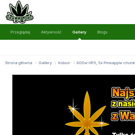
Przeglądaj
Aktywność
Gallery
Blogs
Strona główna
Gallery
Indoor
600w HPS, 5x Pineapple chunk 