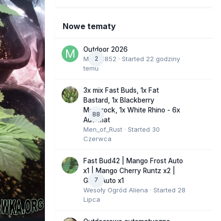
Nowe tematy
Outdoor 2026
Marcel852
2
· Started
22 godziny
temu
3x mix Fast Buds, 1x Fat
Bastard, 1x Blackberry
Moonrock, 1x White Rhino - 6x
88
Automat
Men_of_Rust
· Started
30
Czerwca
Fast Bud42 | Mango Frost Auto
x1 | Mango Cherry Runtz x2 |
7
GMO Auto x1
Wesoły Ogród Aliena
· Started
28
Lipca