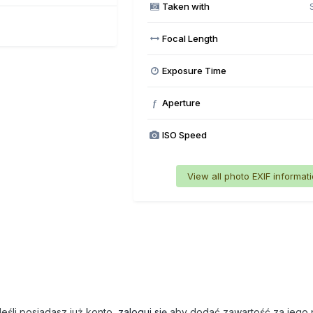
Taken with
Focal Length
Exposure Time
Aperture
f
ISO Speed
View all photo EXIF informat
eśli posiadasz już konto,
zaloguj się
aby dodać zawartość za jego