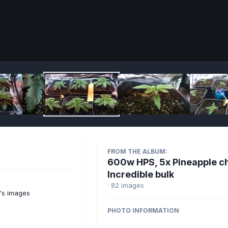
Imag
FROM THE ALBUM:
600w HPS, 5x Pineapple c
Incredible bulk
· 82 images
's images
PHOTO INFORMATION