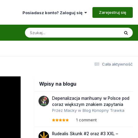
Zarejestruj się
Posiadasz konto? Zaloguj się
Cała aktywność
Wpisy na blogu
Depenalizacja marihuany w Polsce pod
coraz większym znakiem zapytania
Przez
Macky
w
Blog Konopny Trawka
1 comment
Rudealis Skunk #2 oraz #3 XXL –