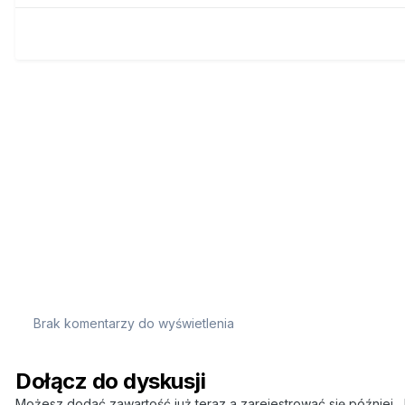
Brak komentarzy do wyświetlenia
Dołącz do dyskusji
Możesz dodać zawartość już teraz a zarejestrować się później. J