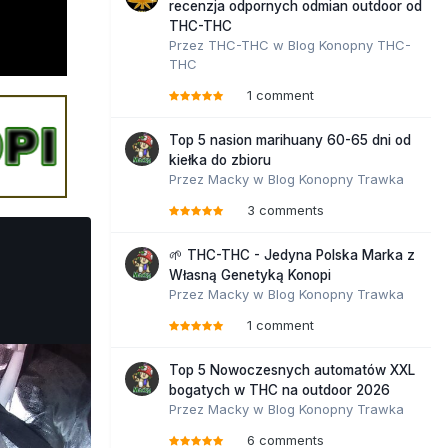
recenzja odpornych odmian outdoor od
THC-THC
Przez
THC-THC
w
Blog Konopny THC-
THC
1 comment
Top 5 nasion marihuany 60-65 dni od
kiełka do zbioru
Przez
Macky
w
Blog Konopny Trawka
3 comments
🌱 THC-THC - Jedyna Polska Marka z
Własną Genetyką Konopi
Przez
Macky
w
Blog Konopny Trawka
1 comment
Top 5 Nowoczesnych automatów XXL
bogatych w THC na outdoor 2026
Przez
Macky
w
Blog Konopny Trawka
6 comments