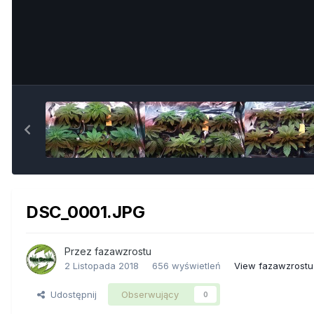
DSC_0001.JPG
Przez
fazawzrostu
2 Listopada 2018
656 wyświetleń
View fazawzrostu
Udostępnij
Obserwujący
0