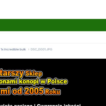
1x Incredible bulk
DSC_0001.JPG