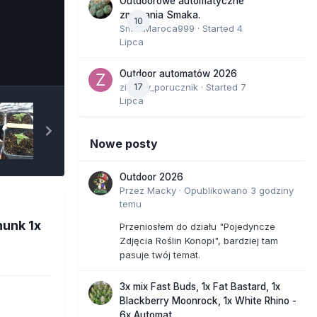
Outdoorowe automatyczne
zmagania Smaka.
10
SmakMaroca999
· Started
4
Lipca
e Tools
Outdoor automatów 2026
zielony_porucznik
17
· Started
7
Lipca
Nowe posty
Outdoor 2026
Przez
Macky
·
Opublikowano
3 godziny
temu
hunk 1x
Przeniosłem do działu "Pojedyncze
Zdjęcia Roślin Konopi", bardziej tam
pasuje twój temat.
3x mix Fast Buds, 1x Fat Bastard, 1x
Blackberry Moonrock, 1x White Rhino -
6x Automat