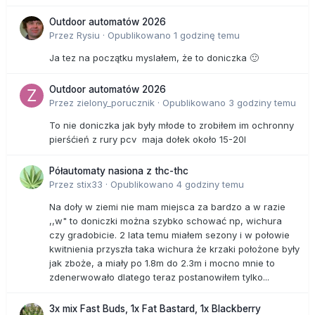
Outdoor automatów 2026
Przez
Rysiu
·
Opublikowano
1 godzinę temu
Ja tez na początku myslałem, że to doniczka 🙂
Outdoor automatów 2026
Przez
zielony_porucznik
·
Opublikowano
3 godziny temu
To nie doniczka jak były młode to zrobiłem im ochronny
pierśćień z rury pcv maja dołek około 15-20l
Półautomaty nasiona z thc-thc
Przez
stix33
·
Opublikowano
4 godziny temu
Na doły w ziemi nie mam miejsca za bardzo a w razie
,,w" to doniczki można szybko schować np, wichura
czy gradobicie. 2 lata temu miałem sezony i w połowie
kwitnienia przyszła taka wichura że krzaki położone były
jak zboże, a miały po 1.8m do 2.3m i mocno mnie to
zdenerwowało dlatego teraz postanowiłem tylko...
3x mix Fast Buds, 1x Fat Bastard, 1x Blackberry