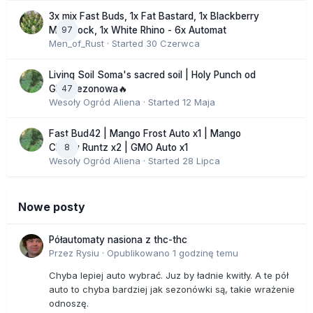
3x mix Fast Buds, 1x Fat Bastard, 1x Blackberry
97
Moonrock, 1x White Rhino - 6x Automat
Men_of_Rust
· Started
30 Czerwca
Living Soil Soma's sacred soil | Holy Punch od
47
GHS sezonowa🔥
Wesoły Ogród Aliena
· Started
12 Maja
Fast Bud42 | Mango Frost Auto x1 | Mango
8
Cherry Runtz x2 | GMO Auto x1
Wesoły Ogród Aliena
· Started
28 Lipca
Nowe posty
Półautomaty nasiona z thc-thc
Przez
Rysiu
·
Opublikowano
1 godzinę temu
Chyba lepiej auto wybrać. Juz by ładnie kwitły. A te pół
auto to chyba bardziej jak sezonówki są, takie wrażenie
odnoszę.