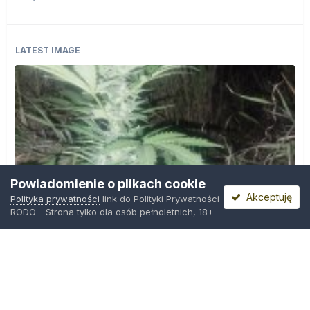
LATEST IMAGE
Powiadomienie o plikach cookie
Akceptuję
Polityka prywatności
link do Polityki Prywatności
RODO - Strona tylko dla osób pełnoletnich, 18+
IMG_20260804_221841.jpg
Przez
zielony_porucznik
,
Środa o 00:23
Polityka prywatności
Kontakt
Ciasteczka