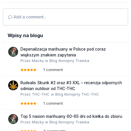
Add a comment...
Wpisy na blogu
Depenalizacja marihuany w Polsce pod coraz
większym znakiem zapytania
Przez
Macky
w
Blog Konopny Trawka
1 comment
Rudealis Skunk #2 oraz #3 XXL – recenzja odpornych
odmian outdoor od THC-THC
Przez
THC-THC
w
Blog Konopny THC-THC
1 comment
Top 5 nasion marihuany 60-65 dni od kiełka do zbioru
Przez
Macky
w
Blog Konopny Trawka