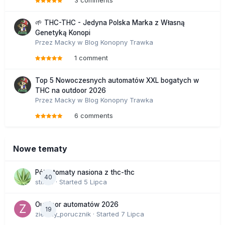
3 comments
🌱 THC-THC - Jedyna Polska Marka z Własną
Genetyką Konopi
Przez
Macky
w
Blog Konopny Trawka
1 comment
Top 5 Nowoczesnych automatów XXL bogatych w
THC na outdoor 2026
Przez
Macky
w
Blog Konopny Trawka
6 comments
Nowe tematy
Półautomaty nasiona z thc-thc
40
stix33
· Started
5 Lipca
Outdoor automatów 2026
19
zielony_porucznik
· Started
7 Lipca