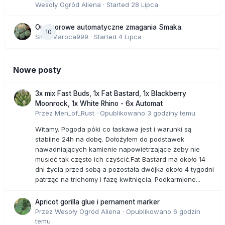
Wesoły Ogród Aliena
· Started
28 Lipca
Outdoorowe automatyczne zmagania Smaka.
10
SmakMaroca999
· Started
4 Lipca
Nowe posty
3x mix Fast Buds, 1x Fat Bastard, 1x Blackberry
Moonrock, 1x White Rhino - 6x Automat
Przez
Men_of_Rust
·
Opublikowano
3 godziny temu
Witamy. Pogoda póki co łaskawa jest i warunki są
stabilne 24h na dobę. Dołożyłem do podstawek
nawadniających kamienie napowietrzające żeby nie
musieć tak często ich czyścić.Fat Bastard ma około 14
dni życia przed sobą a pozostała dwójka około 4 tygodni
patrząc na trichomy i fazę kwitnięcia. Podkarmione...
Apricot gorilla glue i pernament marker
Przez
Wesoły Ogród Aliena
·
Opublikowano
6 godzin
temu