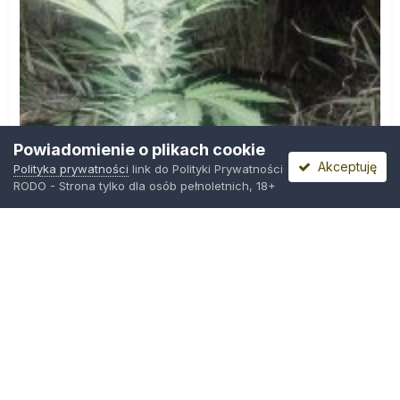
Powiadomienie o plikach cookie
Akceptuję
Polityka prywatności
link do Polityki Prywatności
RODO - Strona tylko dla osób pełnoletnich, 18+
IMG_20260804_221841.jpg
Przez
zielony_porucznik
,
Środa o 00:23
Polityka prywatności
Kontakt
Ciasteczka
Trawka.org
Powered by Invision Community