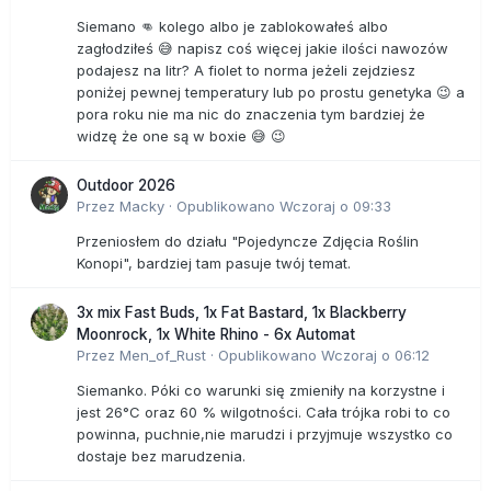
Siemano 👊 kolego albo je zablokowałeś albo
zagłodziłeś 😅 napisz coś więcej jakie ilości nawozów
podajesz na litr? A fiolet to norma jeżeli zejdziesz
poniżej pewnej temperatury lub po prostu genetyka 😉 a
pora roku nie ma nic do znaczenia tym bardziej że
widzę że one są w boxie 😅 😉
Outdoor 2026
Przez
Macky
·
Opublikowano
Wczoraj o 09:33
Przeniosłem do działu "Pojedyncze Zdjęcia Roślin
Konopi", bardziej tam pasuje twój temat.
3x mix Fast Buds, 1x Fat Bastard, 1x Blackberry
Moonrock, 1x White Rhino - 6x Automat
Przez
Men_of_Rust
·
Opublikowano
Wczoraj o 06:12
Siemanko. Póki co warunki się zmieniły na korzystne i
jest 26°C oraz 60 % wilgotności. Cała trójka robi to co
powinna, puchnie,nie marudzi i przyjmuje wszystko co
dostaje bez marudzenia.