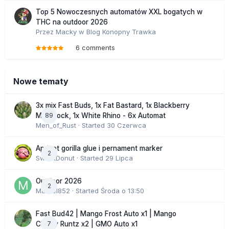
Top 5 Nowoczesnych automatów XXL bogatych w
THC na outdoor 2026
Przez
Macky
w
Blog Konopny Trawka
6 comments
Nowe tematy
3x mix Fast Buds, 1x Fat Bastard, 1x Blackberry
89
Moonrock, 1x White Rhino - 6x Automat
Men_of_Rust
· Started
30 Czerwca
Apricot gorilla glue i pernament marker
2
SweetDonut
· Started
29 Lipca
Outdoor 2026
2
Marcel852
· Started
Środa o 13:50
Fast Bud42 | Mango Frost Auto x1 | Mango
7
Cherry Runtz x2 | GMO Auto x1