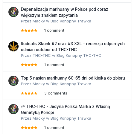
Depenalizacja marihuany w Polsce pod coraz
większym znakiem zapytania
Przez
Macky
w
Blog Konopny Trawka
1 comment
Rudealis Skunk #2 oraz #3 XXL – recenzja odpornych
odmian outdoor od THC-THC
Przez
THC-THC
w
Blog Konopny THC-THC
1 comment
Top 5 nasion marihuany 60-65 dni od kiełka do zbioru
Przez
Macky
w
Blog Konopny Trawka
3 comments
🌱 THC-THC - Jedyna Polska Marka z Własną
Genetyką Konopi
Przez
Macky
w
Blog Konopny Trawka
1 comment