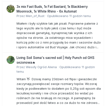
3x mix Fast Buds, 1x Fat Bastard, 1x Blackberry
Moonrock, 1x White Rhino - 6x Automat
Przez
Men_of_Rust
·
Opublikowano
11 godzin temu
Miałem i były szybkie tak jak pisali. Poprawne palenie z
tego wyszło ale to było jakiś czas temu i być może
dopracowali genetykę, bynajmniej tak wynika z ich
opisów na stronie. Ja ostatniego mixa wysadzilem i
kończę póki co z nimi przygodę bo mam i sezonów dużo
i sporo automatów od Bud Voyage. Jak chcesz dużo i...
Living Soil Soma's sacred soil | Holy Punch od GHS
sezonowa🔥
Przez
Wesoły Ogród Aliena
·
Opublikowano
11 godzin
temu
Witam 👋 Dzisiaj mamy 23dzien od flipa i gwiazdeczki
zaczynają powiększać swoje rozmiary topów. Wczoraj
kiedy je podlewałem to dodałem po 0,25g soli epsom dla
leciutkiej korekty i nie chce przesadzić bo widać po
roślinach że nie brakuję im niczego. A pamiętajmy że
przesadzić jest dość łatwo a co za dużo to nie zdrowo...