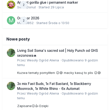
Apricot gorilla glue i pernament marker
2
SweetDonut
· Started
29 Lipca
Outdoor 2026
2
Marcel852
· Started
Środa o 13:50
Nowe posty
Living Soil Soma's sacred soil | Holy Punch od GHS
sezonowa🔥
Przez
Wesoły Ogród Aliena
·
Opublikowano
9 godzin
temu
Kuzwa tematy pomyliłem 😉😅 macky kasuj to plis 😉😅
3x mix Fast Buds, 1x Fat Bastard, 1x Blackberry
Moonrock, 1x White Rhino - 6x Automat
Przez
Wesoły Ogród Aliena
·
Opublikowano
9 godzin
temu
Zapisane😉👍 Dzięki