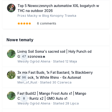
Top 5 Nowoczesnych automatów XXL bogatych w
THC na outdoor 2026
Przez
Macky
w
Blog Konopny Trawka
6 comments
Nowe tematy
Living Soil Soma's sacred soil | Holy Punch od
47
GHS sezonowa🔥
Wesoły Ogród Aliena
· Started
12 Maja
3x mix Fast Buds, 1x Fat Bastard, 1x Blackberry
96
Moonrock, 1x White Rhino - 6x Automat
Men_of_Rust
· Started
30 Czerwca
Fast Bud42 | Mango Frost Auto x1 | Mango
8
Cherry Runtz x2 | GMO Auto x1
Wesoły Ogród Aliena
· Started
28 Lipca