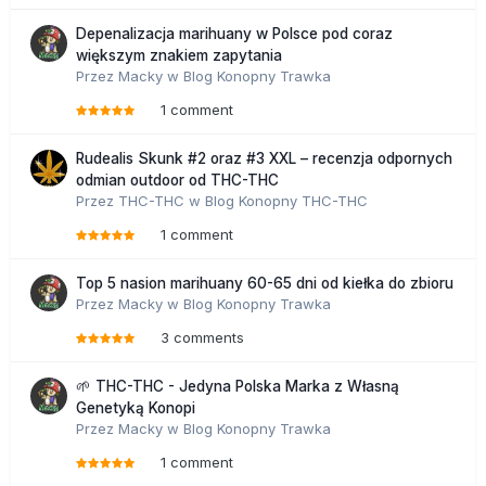
Depenalizacja marihuany w Polsce pod coraz
większym znakiem zapytania
Przez
Macky
w
Blog Konopny Trawka
1 comment
Rudealis Skunk #2 oraz #3 XXL – recenzja odpornych
odmian outdoor od THC-THC
Przez
THC-THC
w
Blog Konopny THC-THC
1 comment
Top 5 nasion marihuany 60-65 dni od kiełka do zbioru
Przez
Macky
w
Blog Konopny Trawka
3 comments
🌱 THC-THC - Jedyna Polska Marka z Własną
Genetyką Konopi
Przez
Macky
w
Blog Konopny Trawka
1 comment