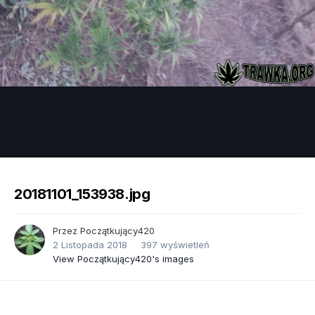
Image Tools
20181101_153938.jpg
Przez
Początkujący420
2 Listopada 2018
397 wyświetleń
View Początkujący420's images