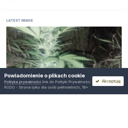
LATEST IMAGE
Powiadomienie o plikach cookie
Akceptuję
Polityka prywatności
link do Polityki Prywatności
RODO - Strona tylko dla osób pełnoletnich, 18+
IMG_20260804_221841.jpg
Przez
zielony_porucznik
,
Środa o 00:23
Polityka prywatności
Kontakt
Ciasteczka