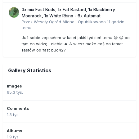
3x mix Fast Buds, 1x Fat Bastard, 1x Blackberry
Moonrock, 1x White Rhino - 6x Automat
Przez
Wesoły Ogród Aliena
·
Opublikowano
11 godzin
temu
Już sobie zapisałem w kajet jakiś tydzień temu 😅 😉 po
tym co widzę i ciebie 🔥 A wiesz może coś na temat
fastów od fast bud42?
Gallery Statistics
Images
65.3 tys.
Comments
1.3 tys.
Albums
1.9 tys.