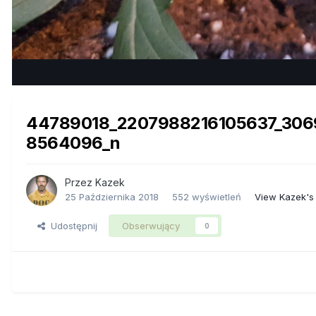
44789018_2207988216105637_30
8564096_n
Przez
Kazek
25 Października 2018
552 wyświetleń
View Kazek's
Udostępnij
Obserwujący
0