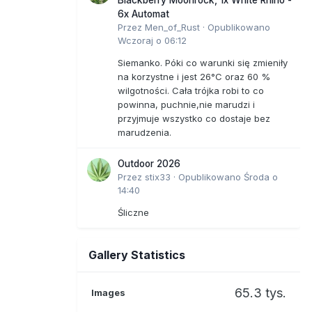
6x Automat
Przez
Men_of_Rust
·
Opublikowano
Wczoraj o 06:12
Siemanko. Póki co warunki się zmieniły
na korzystne i jest 26°C oraz 60 %
wilgotności. Cała trójka robi to co
powinna, puchnie,nie marudzi i
przyjmuje wszystko co dostaje bez
marudzenia.
Outdoor 2026
Przez
stix33
·
Opublikowano
Środa o
14:40
Śliczne
Gallery Statistics
65.3 tys.
Images