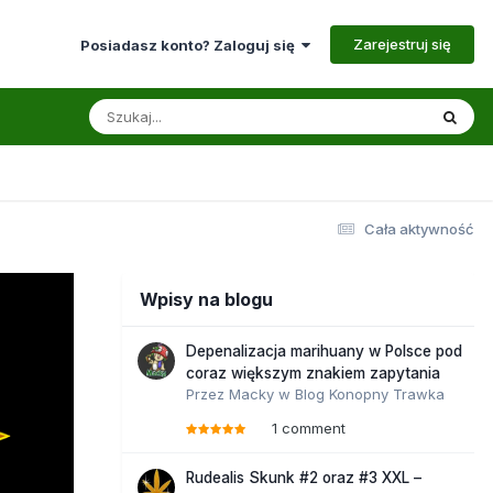
Zarejestruj się
Posiadasz konto? Zaloguj się
Cała aktywność
Wpisy na blogu
Depenalizacja marihuany w Polsce pod
coraz większym znakiem zapytania
Przez
Macky
w
Blog Konopny Trawka
1 comment
Rudealis Skunk #2 oraz #3 XXL –