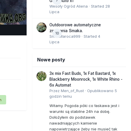
7
GMO Auto x1
Wesoły Ogród Aliena
· Started
28
Lipca
e Tools
Outdoorowe automatyczne
zmagania Smaka.
10
SmakMaroca999
· Started
4
Lipca
Nowe posty
3x mix Fast Buds, 1x Fat Bastard, 1x
Blackberry Moonrock, 1x White Rhino -
6x Automat
Przez
Men_of_Rust
·
Opublikowano
5
godzin temu
n
Witamy. Pogoda póki co łaskawa jest i
warunki są stabilne 24h na dobę.
Dołożyłem do podstawek
nawadniających kamienie
napowietrzające żeby nie musieć tak