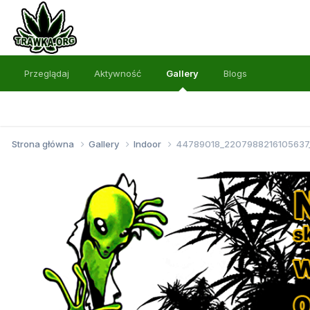
Przeglądaj
Aktywność
Gallery
Blogs
Strona główna
Gallery
Indoor
44789018_220798821610563