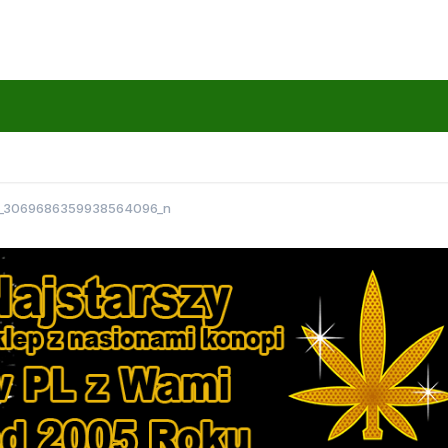
7_3069686359938564096_n