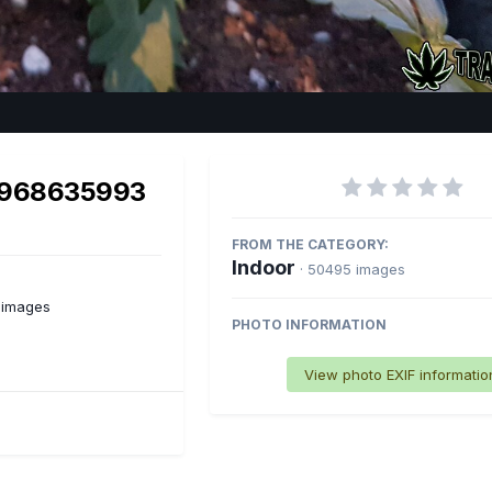
Imag
6968635993
FROM THE CATEGORY:
Indoor
· 50495 images
 images
PHOTO INFORMATION
View photo EXIF informatio