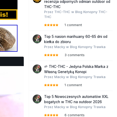
recenzja odpornych odmian outdoor od
THC-THC
Przez
THC-THC
w
Blog Konopny THC-
THC
1 comment
Top 5 nasion marihuany 60-65 dni od
kiełka do zbioru
Przez
Macky
w
Blog Konopny Trawka
3 comments
🌱 THC-THC - Jedyna Polska Marka z
Własną Genetyką Konopi
Przez
Macky
w
Blog Konopny Trawka
1 comment
Top 5 Nowoczesnych automatów XXL
bogatych w THC na outdoor 2026
Przez
Macky
w
Blog Konopny Trawka
6 comments