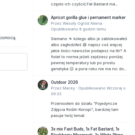
często ich czyścić.Fat Bastard ma...
Apricot gorilla glue i pernament marker
Przez
Wesoły Ogród Aliena
·
Opublikowano
8 godzin temu
 pomocą.
Siemano 👊 kolego albo je zablokowałeś
albo zagłodziłeś 😅 napisz coś więcej
jakie ilości nawozów podajesz na litr? A
fiolet to norma jeżeli zejdziesz poniżej
pewnej temperatury lub po prostu
genetyka 😉 a pora roku nie ma nic do...
Outdoor 2026
Przez
Macky
·
Opublikowano
Wczoraj o
09:33
Przeniosłem do działu "Pojedyncze
Zdjęcia Roślin Konopi", bardziej tam
pasuje twój temat.
3x mix Fast Buds, 1x Fat Bastard, 1x
Blackberry Moonrock, 1x White Rhino -