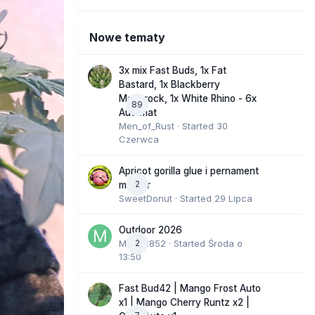
Nowe tematy
3x mix Fast Buds, 1x Fat
Bastard, 1x Blackberry
Moonrock, 1x White Rhino - 6x
89
Automat
Men_of_Rust
· Started
30
Czerwca
Apricot gorilla glue i pernament
2
marker
SweetDonut
· Started
29 Lipca
Outdoor 2026
Marcel852
2
· Started
Środa o
13:50
Fast Bud42 | Mango Frost Auto
x1 | Mango Cherry Runtz x2 |