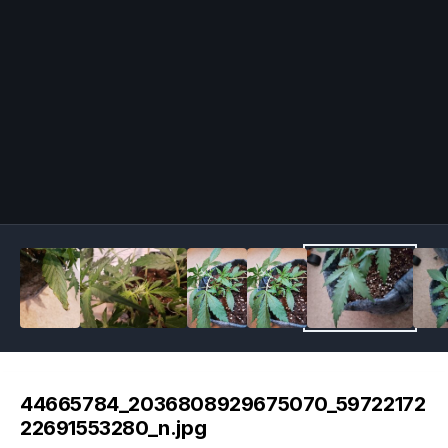
Image Tools
44665784_2036808929675070_59722172
22691553280_n.jpg