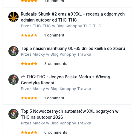
1 comment
Rudealis Skunk #2 oraz #3 XXL – recenzja odpornych
odmian outdoor od THC-THC
Przez
THC-THC
w
Blog Konopny THC-THC
1 comment
Top 5 nasion marihuany 60-65 dni od kiełka do zbioru
Przez
Macky
w
Blog Konopny Trawka
3 comments
🌱 THC-THC - Jedyna Polska Marka z Własną
Genetyką Konopi
Przez
Macky
w
Blog Konopny Trawka
1 comment
Top 5 Nowoczesnych automatów XXL bogatych w
THC na outdoor 2026
Przez
Macky
w
Blog Konopny Trawka
6 comments