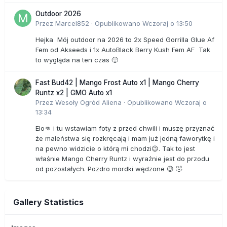
Outdoor 2026
Przez
Marcel852
·
Opublikowano
Wczoraj o 13:50
Hejka Mój outdoor na 2026 to 2x Speed Gorrilla Glue Af
Fem od Akseeds i 1x AutoBlack Berry Kush Fem AF Tak
to wygląda na ten czas 🙂
Fast Bud42 | Mango Frost Auto x1 | Mango Cherry
Runtz x2 | GMO Auto x1
Przez
Wesoły Ogród Aliena
·
Opublikowano
Wczoraj o
13:34
Elo👊 i tu wstawiam foty z przed chwili i muszę przyznać
że maleństwa się rozkręcają i mam już jedną faworytkę i
na pewno widzicie o którą mi chodzi😉. Tak to jest
właśnie Mango Cherry Runtz i wyraźnie jest do przodu
od pozostałych. Pozdro mordki wędzone 😉 🤣
Gallery Statistics