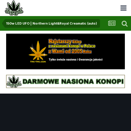
150w LED UFO | Northern Light&Royal Creamatic (auto)