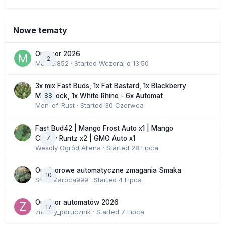
Nowe tematy
Outdoor 2026
2
Marcel852
· Started
Wczoraj o 13:50
3x mix Fast Buds, 1x Fat Bastard, 1x Blackberry
88
Moonrock, 1x White Rhino - 6x Automat
Men_of_Rust
· Started
30 Czerwca
Fast Bud42 | Mango Frost Auto x1 | Mango
7
Cherry Runtz x2 | GMO Auto x1
Wesoły Ogród Aliena
· Started
28 Lipca
Outdoorowe automatyczne zmagania Smaka.
10
SmakMaroca999
· Started
4 Lipca
Outdoor automatów 2026
17
zielony_porucznik
· Started
7 Lipca